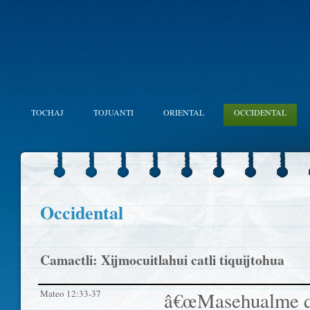
TOCHAJ
TOJUANTI
ORIENTAL
OCCIDENTAL
Occidental
Camactli: Xijmocuitlahui catli tiquijtohua
Mateo 12:33-37
â€œMasehualme qui