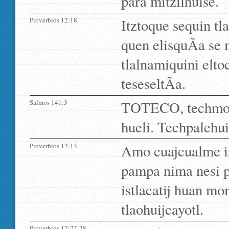
para mitzilhuise.
Proverbios 12:18
Itztoque sequin tl
quen elisquÃ­a se 
tlalnamiquini elto
teseseltÃ­a.
Salmos 141:3
TOTECO, techmocu
hueli. Techpalehu
Proverbios 12:13
Amo cuajcualme is
pampa nima nesi 
istlacatij huan mo
tlaohuijcayotl.
Proverbios 17:27-28