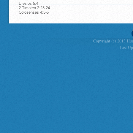
Efesios 5:4
2 Timoteo 2:23-24
Colosenses 4:5-6
Copyright (c) 2013
Hua
Last Up