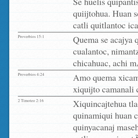
Se huelis quipantis
quiijtohua. Huan s
catli quitlantoc ic
Proverbios 15:1
Quema se acajya qu
cualantoc, nimantz
chicahuac, achi m
Proverbios 4:24
Amo quema xicaman
xiquijto camanali 
2 Timoteo 2:16
Xiquincajtehua tla
quinamiqui huan c
quinyacanaj mase