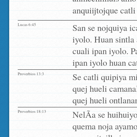
anquiijtojque catli
Lucas 6:45
San se nojquiya ica
iyolo. Huan sintla
cuali ipan iyolo. 
ipan iyolo huan ca
Proverbios 13:3
Se catli quipiya m
quej hueli camanal
quej hueli ontlanan
Proverbios 18:13
NelÃ­a se huihuiyot
quema noja ayamo 