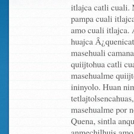
itlajca catli cuali
pampa cuali itlajc
amo cuali itlajca
huajca Â¿quenicatz
masehuali camanalt
quiijtohua catli cu
masehualme quiijto
ininyolo. Huan ni
tetlajtolsencahuas,
masehualme por noc
Quena, sintla anqu
anmechilhuis amo a