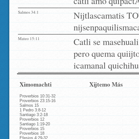
catli amo quipactÃ
Salmos 34:1
Nijtlascamatis TO
nijsenpaquilismac
Mateo 15:11
Catli se masehuali
pero quema quiijto
icamanal quichihua
Ximomachti
Xijtemo Más
Proverbios 10:31-32
Proverbios 23:15-16
Salmos 15
1 Pedro 3:8-12
Santiago 3:2-18
Proverbios 12
Santiago 1:19-20
Proverbios 15
Proverbios 18
Efesios 4:29-32