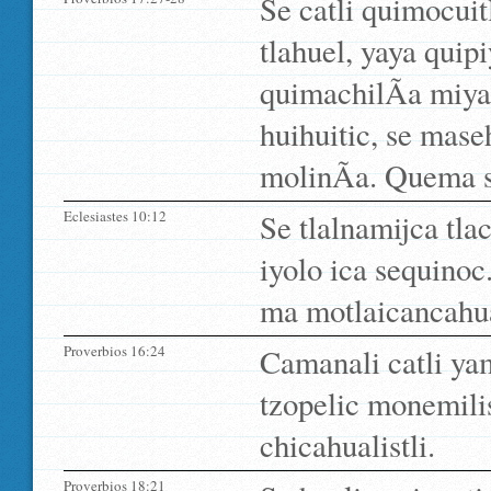
Se catli quimocui
tlahuel, yaya quipi
quimachilÃ­a miya
huihuitic, se mase
molinÃ­a. Quema s
Eclesiastes 10:12
Se tlalnamijca tla
iyolo ica sequinoc
ma motlaicancahuas
Proverbios 16:24
Camanali catli ya
tzopelic monemilis
chicahualistli.
Proverbios 18:21