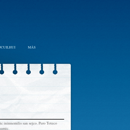
JCUILHUI
MÁS
ic ininnemilis san sejco. Pero Toteco
namic.