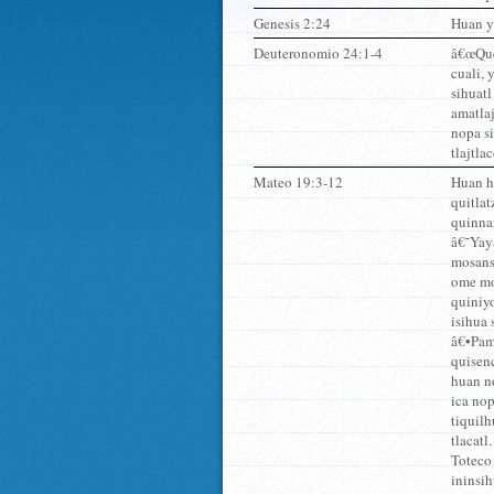
Genesis 2:24
Huan ye
Deuteronomio 24:1-4
â€œQuem
cuali, 
sihuatl
amatlaj
nopa si
tlajtl
Mateo 19:3-12
Huan hu
quitlat
quinna
â€˜Yaya
mosans
ome moc
quiniy
isihua
â€•Pam
quisenc
huan no
ica nop
tiquilh
tlacatl
Toteco
ininsi