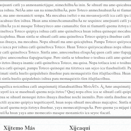
mojuanti catli ya anmonamictijque, nimechilhuÃ­a inin. Se sihuatl ma amo quicahua
a isihua. NelÃ­a amo san na nimechilhuÃ­a, pero Toteco anmechnahuatÃ­a ni tlamantli
e, ma amo monamicti sempa. Ma mocahua iseltzi o ma mosansejcotili ica catli ipa i
acahuas tlen isihua. Huan ama nimechcamanalhuÃ­a ne sequinoc amojuanti catli y
lhuÃ­a ya ni masque Tohueyiteco amo camanaltic tlen ni tlamantli quema itztoya ipan
quineltoca Toteco quipiya isihua catli amo quineltoca huan isihua quinequi mocah
cajtehua. Huan sintla se sihuatl catli ama quineltoca Toteco quipiya ihuehue cat
as ihuaya, ma mocahua. Nopa sihuatl ma amo quicajtehua. Pampa Toteco quiiyocaca
is iaxca por isihua catli quineltoca Toteco. Huan Toteco quiiyocacahuas nopa sihuatl
 catli quineltoca Toteco. Sintla amo, amoconehua elisquÃ­aj quen catli amo tlapa
jtoc amoconehua tlapajpactique. Pero sintla se tehuehue o tesihua catli amo quin
itztos ihuaya inamic catli quineltoca Toteco, ma quisa. Nopa totlaca icni o tosihu
 ica catli quisqui, pampa Toteco quinequi ma tiitztoca san sejco ica tlasehuilistli. P
mati sintla huelis quipalehuis ihuehue para momaquixtis tlen itlajtlacolhua. Huan 
 sintla huelis quipalehuis isihua para momaquixtis tlen itlajtlacolhua.
caquilica noicnihua catli anquinmatij itlanahuatilhua MoisÃ©s. Â¿Amo anquimatij 
cayotl ica se masehuali quema noja itztoc? Quej nopa eltoc ica se sihuatl catli qui
hua se sihuatl monequi itztos ihuaya ihuehue nochi inemilis. Pero sintla ihuehue mi
tili ayacmo quipiya tequiticayotl, huan nopa sihuatl mocahuas majcajtoc. Sintla 
tlacatl quema noja itztoya ihuehue, yaya momecatijtosquÃ­a. Pero quema ya mijqui
cuilÃ­a huan yaya amo momecatis masque monamictis ica seyoc tlacatl.
Xijtemo Más
Xijcaqui