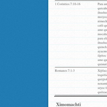
1 Corintios 7:10-16
Para a
quicahu
ihuehu
moiyoc
nimechi
catli 
amo qui
mocahu
para el
ihuehue
quinchi
ayacmo 
ilpitoc
amo qui
quimati
Romanos 7:1-3
Xijtla
tequiti
quiijto
nenamic
seyoc 
quitza
Ximomachti