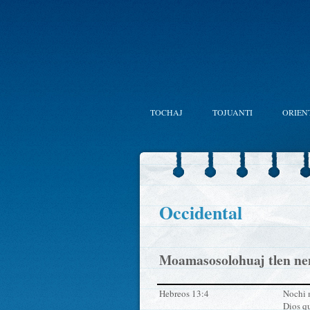
TOCHAJ
TOJUANTI
ORIEN
Occidental
Moamasosolohuaj tlen nen
Hebreos 13:4
Nochi m
Dios qu