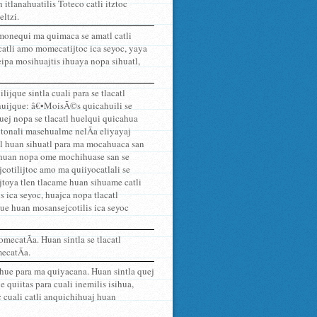
itlanahuatilis Toteco catli itztoc
eltzi.
monequi ma quimaca se amatl catli
 catli amo momecatijtoc ica seyoc, yaya
ipa mosihuajtis ihuaya nopa sihuatl,
ijque sintla cuali para se tlacatl
huijque: â€•MoisÃ©s quicahuili se
Quej nopa se tlacatl huelqui quicahua
tonali masehualme nelÃ­a eliyayaj
atl huan sihuatl para ma mocahuaca san
, huan nopa ome mochihuase san se
cotilijtoc amo ma quiiyocatlali se
jtoya tlen tlacame huan sihuame catli
 ica seyoc, huajca nopa tlacatl
ue huan mosansejcotilis ica seyoc
mecatÃ­a. Huan sintla se tlacatl
mecatÃ­a.
ehue para ma quiyacana. Huan sintla quej
quiitas para cuali inemilis isihua,
 cuali catli anquichihuaj huan