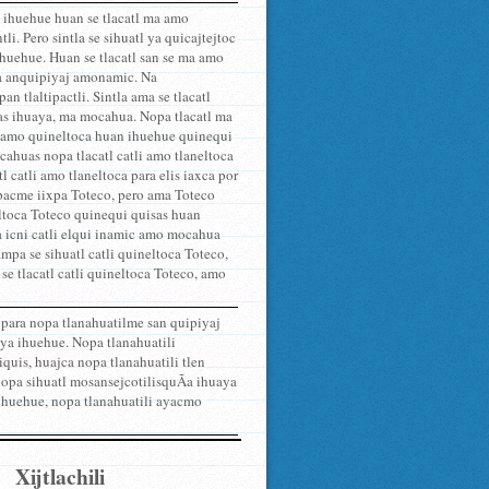
 ihuehue huan se tlacatl ma amo
. Pero sintla se sihuatl ya quicajtejtoc
huehue. Huan se tlacatl san se ma amo
a anquipiyaj amonamic. Na
 tlaltipactli. Sintla ama se tlacatl
uas ihuaya, ma mocahua. Nopa tlacatl ma
li amo quineltoca huan ihuehue quinequi
huas nopa tlacatl catli amo tlaneltoca
 catli amo tlaneltoca para elis iaxca por
jpacme iixpa Toteco, pero ama Toteco
eltoca Toteco quinequi quisas huan
a icni catli elqui inamic amo mocahua
ampa se sihuatl catli quineltoca Toteco,
se tlacatl catli quineltoca Toteco, amo
para nopa tlanahuatilme san quipiyaj
piya ihuehue. Nopa tlanahuatili
quis, huajca nopa tlanahuatili tlen
nopa sihuatl mosansejcotilisquÃ­a ihuaya
 ihuehue, nopa tlanahuatili ayacmo
Xijtlachili