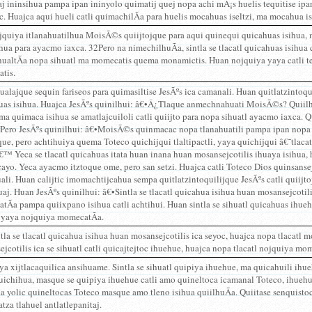
j ininsihua pampa ipan ininyolo quimatij quej nopa achi mÃ¡s huelis tequitise ipan 
c. Huajca aqui hueli catli quimachilÃ­a para huelis mocahuas iseltzi, ma mocahua is
quiya itlanahuatilhua MoisÃ©s quiijtojque para aqui quinequi quicahuas isihua, 
hua para ayacmo iaxca. 32Pero na nimechilhuÃ­a, sintla se tlacatl quicahuas isihua
hualtÃ­a nopa sihuatl ma momecatis quema monamictis. Huan nojquiya yaya catli te
tis.
alajque sequin fariseos para quimasiltise JesÃºs ica camanali. Huan quitlatzintoquil
uas isihua. Huajca JesÃºs quinilhui: â€•Â¿Tlaque anmechnahuati MoisÃ©s? Quiil
 ma quimaca isihua se amatlajcuiloli catli quiijto para nopa sihuatl ayacmo iaxca. 
. Pero JesÃºs quinilhui: â€•MoisÃ©s quinmacac nopa tlanahuatili pampa ipan nopa 
que, pero achtihuiya quema Toteco quichijqui tlaltipactli, yaya quichijqui â€˜tlac
â€™ Yeca se tlacatl quicahuas itata huan inana huan mosansejcotilis ihuaya isihua
ayo. Yeca ayacmo itztoque ome, pero san setzi. Huajca catli Toteco Dios quinsansej
li. Huan calijtic imomachtijcahua sempa quitlatzintoquilijque JesÃºs catli quiijto
j. Huan JesÃºs quinilhui: â€•Sintla se tlacatl quicahua isihua huan mosansejcotilis
Ã­a pampa quiixpano isihua catli achtihui. Huan sintla se sihuatl quicahuas ihueh
, yaya nojquiya momecatÃ­a.
la se tlacatl quicahua isihua huan mosansejcotilis ica seyoc, huajca nopa tlacatl mo
jcotilis ica se sihuatl catli quicajtejtoc ihuehue, huajca nopa tlacatl nojquiya mo
a xijtlacaquilica ansihuame. Sintla se sihuatl quipiya ihuehue, ma quicahuili ihu
ichihua, masque se quipiya ihuehue catli amo quineltoca icamanal Toteco, ihuehue 
a yolic quineltocas Toteco masque amo tleno isihua quiilhuÃ­a. Quiitase senquistoc
tza tlahuel antlatlepanitaj.