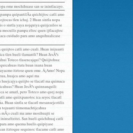
nopa ome mochihuase san se inintlacayo.
s pampa quipantilÃ­a quichijtoc catli amo
ojtocas tlen ichaj. 2 Huan sintla nopa
s o sintla yaya nojquiya quiijcuilos se
pa mocuilis pampa eltoc quen ijtlacajtoc
iyaca cuidado para amo anquihualicase
quiijtos catli amo cuali. Huan inijuanti
ica tlen hueli tlamantli? Huan JesÃºs
ihui Toteco tlasencajqui? Quiijtohua:
 quicahuas itata huan inana huan
ca ayacmo itztose quen ome. Â¡Amo! Nopa
sihua, huajca amo aqui ma
huejcajya quiijto se tlacatl ma quimaca
uicahuas? Huan JesÃºs quinnanquili:
a se amatl, pero Toteco amo quej nopa
atli amo quiixpanotoc ica seyoc tlacatl
. Huan sintla se tlacatl mosansejcotilis
an tojuanti tiimomachtijcahua
ca mÃ¡s cuali ma amo mosihuajti se
ninseltzitzi. San hueli quichihuaj catli
 para amo quema huelis quipiyase
uan itztoque sequinoc tlacame catli amo