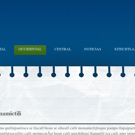
TAL
OCCIDENTAL
CENTRAL
NOTICIAS
XITECHTLA
amictili
a quitlepanitaca se tlacatl huan se sihuatl catli monamictijtoque pampa tlapajpact
intlatzacuiltis catli momecatÃ­aj huan catli quichihuaj tlamantli ica catli amo inin