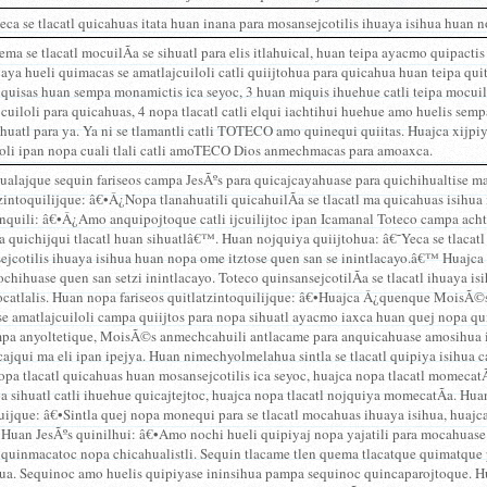
ca se tlacatl quicahuas itata huan inana para mosansejcotilis ihuaya isihua huan 
a se tlacatl mocuilÃ­a se sihuatl para elis itlahuical, huan teipa ayacmo quipacti
yaya hueli quimacas se amatlajcuiloli catli quiijtohua para quicahua huan teipa quit
 quisas huan sempa monamictis ica seyoc, 3 huan miquis ihuehue catli teipa mocuili
cuiloli para quicahuas, 4 nopa tlacatl catli elqui iachtihui huehue amo huelis sem
huatl para ya. Ya ni se tlamantli catli TOTECO amo quinequi quiitas. Huajca xijp
acoli ipan nopa cuali tlali catli amoTECO Dios anmechmacas para amoaxca.
alajque sequin fariseos campa JesÃºs para quicajcayahuase para quichihualtise ma 
zintoquilijque: â€•Â¿Nopa tlanahuatili quicahuilÃ­a se tlacatl ma quicahuas isihua 
nquili: â€•Â¿Amo anquipojtoque catli ijcuilijtoc ipan Icamanal Toteco campa acht
 quichijqui tlacatl huan sihuatlâ€™. Huan nojquiya quiijtohua: â€˜Yeca se tlacatl
ejcotilis ihuaya isihua huan nopa ome itztose quen san se inintlacayo.â€™ Huaj
hihuase quen san setzi inintlacayo. Toteco quinsansejcotilÃ­a se tlacatl ihuaya i
ocatlalis. Huan nopa fariseos quitlatzintoquilijque: â€•Huajca Â¿quenque MoisÃ©s 
 se amatlajcuiloli campa quiijtos para nopa sihuatl ayacmo iaxca huan quej nopa q
pa anyoltetique, MoisÃ©s anmechcahuili antlacame para anquicahuase amosihua ic
ajqui ma eli ipan ipejya. Huan nimechyolmelahua sintla se tlacatl quipiya isihua c
pa tlacatl quicahuas huan mosansejcotilis ica seyoc, huajca nopa tlacatl momecatÃ­a
a sihuatl catli ihuehue quicajtejtoc, huajca nopa tlacatl nojquiya momecatÃ­a. Hu
uijque: â€•Sintla quej nopa monequi para se tlacatl mocahuas ihuaya isihua, huaj
. Huan JesÃºs quinilhui: â€•Amo nochi hueli quipiyaj nopa yajatili para mocahuase i
 quinmacatoc nopa chicahualistli. Sequin tlacame tlen quema tlacatque quimatque
hua. Sequinoc amo huelis quipiyase ininsihua pampa sequinoc quincaparojtoque. H