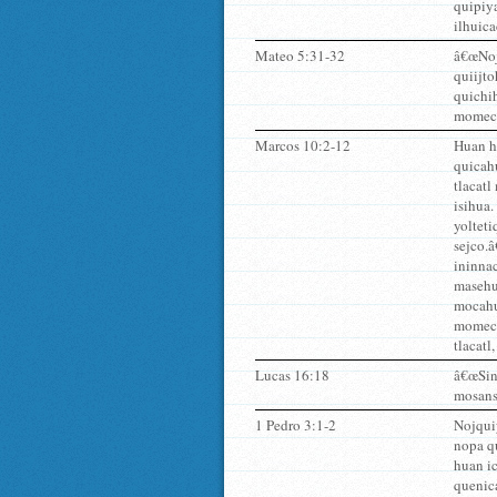
quipiya
ilhuica
Mateo 5:31-32
â€œNoj
quiijto
quichi
momeca
Marcos 10:2-12
Huan hu
quicah
tlacatl
isihua
yolteti
sejco.
ininnac
masehua
mocahua
momecat
tlacatl
Lucas 16:18
â€œSint
mosanse
1 Pedro 3:1-2
Nojquiy
nopa qu
huan ic
quenica