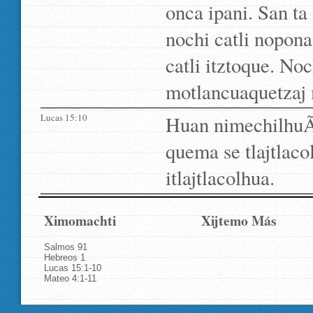
onca ipani. San ta 
nochi catli nopona
catli itztoque. No
motlancuaquetzaj 
Lucas 15:10
Huan nimechilhuÃ­
quema se tlajtlaco
itlajtlacolhua.
Ximomachti
Xijtemo Más
Salmos 91
Hebreos 1
Lucas 15:1-10
Mateo 4:1-11