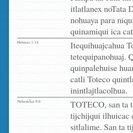
itlatlanex noTata 
nohuaya para niqu
quinamiqui ica cat
Hebreos 1:14
Itequihuajcahua To
tetequipanohuaj. Q
quinpalehuise hua
catli Toteco quint
inintlajtlacolhua.
NehemÃ­as 9:6
TOTECO, san ta ti
tijchijqui ilhuica
sitlalime. San ta ti