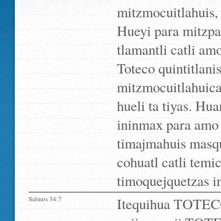
mitzmocuitlahuis,
Hueyi para mitzpal
tlamantli catli am
Toteco quintitlani
mitzmocuitlahuica
hueli ta tiyas. Hu
ininmax para amo 
timajmahuis masqu
cohuatl catli tem
timoquejquetzas i
Salmos 34:7
Itequihua TOTECO