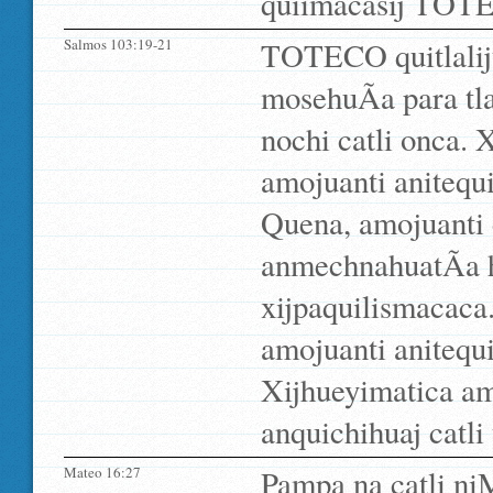
quiimacasij TOTE
Salmos 103:19-21
TOTECO quitlalijt
mosehuÃ­a para tla
nochi catli onca
amojuanti anitequi
Quena, amojuanti c
anmechnahuatÃ­a h
xijpaquilismacac
amojuanti anitequi
Xijhueyimatica am
anquichihuaj catli
Mateo 16:27
Pampa na catli ni