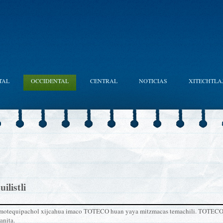
TAL
OCCIDENTAL
CENTRAL
NOTICIAS
XITECHTLA
ilistli
motequipachol xijcahua imaco TOTECO huan yaya mitzmacas temachili. TOTECO a
anita.