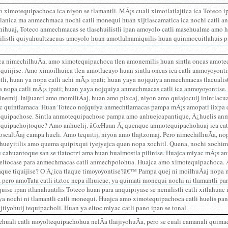
 ximotequipachoca ica niyon se tlamantli. MÃ¡s cuali ximotlatlajtica ica Toteco i
tlanica ma anmechmaca nochi catli monequi huan xijtlascamatica ica nochi catli an
hihuaj, Toteco anmechmacas se tlasehuilistli ipan amoyolo catli masehualme amo 
uilistli quiyahualtzacuas amoyolo huan amotlalnamiquilis huan quinmocuitlahuis p
a nimechilhuÃ­a, amo ximotequipachoca tlen amonemilis huan sintla oncas amote
anquiijise. Amo ximoilhuica tlen amotlacayo huan sintla oncas ica catli anmoyoyo
stli, huan ya nopa catli achi mÃ¡s ipati; huan yaya nojquiya anmechmacas tlacual
 nopa catli mÃ¡s ipati; huan yaya nojquiya anmechmacas catli ica anmoyoyontise. 
inemij. Inijuanti amo momiltÃ­aj, huan amo pixcaj, niyon amo quiajocuij inintlacual
ac quintlamaca. Huan Toteco nojquiya anmechtlamacas pampa mÃ¡s amopati iixpa q
quipachose. Sintla anmotequipachose pampa amo anhuejcapantique, Â¿huelis anmo
quipachojtoque? Amo anhuelij. â€œHuan Â¿quenque anmotequipachohuaj ica catli
oscaltÃ­aj campa hueli. Amo tequitij, niyon amo tlajtzomaj. Pero nimechilhuÃ­a, n
ihueyitilis amo quema quipixqui iyejyejca quen nopa xochitl. Quena, nochi xochi
 cahuantoque san se tlatoctzi ama huan hualmostla pilinise. Huajca miyac mÃ¡s a
eltocase para anmechmacas catli anmechpolohua. Huajca amo ximotequipachoca. A
aque tiquijise? O Â¿ica tlaque timoyoyontise?â€™ Pampa quej ni moilhuÃ­aj nopa 
 pero amoTata catli itztoc nepa ilhuicac, ya quimati monequi nochi ni tlamantli pa
uise ipan itlanahuatilis Toteco huan para anquipiyase se nemilistli catli xitlahu
ya nochi ni tlamantli catli monequi. Huajca amo ximotequipachoca catli huelis p
ijtiyohuij tequipacholi. Huan ya eltoc miyac catli pano ipan se tonal.
huali catli moyoltequipachohua nelÃ­a tlaijiyohuÃ­a, pero se cuali camanali quimaca