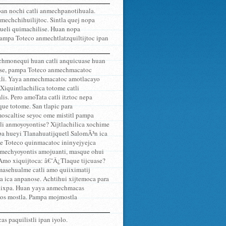
pan nochi catli anmechpanotihuala.
mechchihuilijtoc. Sintla quej nopa
hueli quimachilise. Huan nopa
ampa Toteco anmechtlatzquiltijtoc ipan
chmonequi huan catli anquicuase huan
ntise, pampa Toteco anmechmacatoc
istli. Yaya anmechmacatoc amotlacayo
Xiquintlachilica totome catli
is. Pero amoTata catli itztoc nepa
ue totome. San tlapic para
scaltise seyoc ome mistitl pampa
 anmoyoyontise? Xijtlachilica xochime
opa hueyi Tlanahuatijquetl SalomÃ³n ica
me Toteco quinmacatoc ininyejyejca
nmechyoyontis amojuanti, masque ohui
mo xiquijtoca: â€˜Â¿Tlaque tijcuase?
masehualme catli amo quiiximatij
ra ica anpanose. Achtihui xijtemoca para
ac iixpa. Huan yaya anmechmacas
anos mostla. Pampa mojmostla
s paquilistli ipan iyolo.