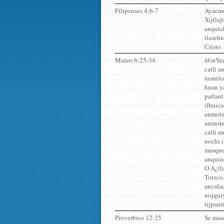
Filipenses 4:6-7
Ayacmo
Xijtlaj
anquic
tlaseh
Cristo.
Mateo 6:25-34
â€œYec
catli 
nemili
huan ya
patlant
ilhuic
anmote
anmote
catli m
nochi 
masque
anquin
O Â¿tl
Toteco,
ancalaq
nojqui
tijpant
Proverbios 12:25
Se mase