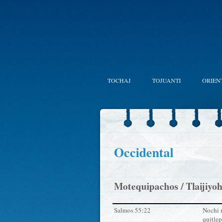
TOCHAJ
TOJUANTI
ORIEN
Occidental
Motequipachos / Tlaijiyohu
Salmos 55:22
Nochi 
quitlep