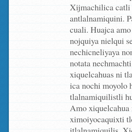
Xijmachilica catl
antlalnamiquini. 
cuali. Huajca amo
nojquiya nielqui s
nechicneliyaya no
notata nechmacht
xiquelcahuas ni tl
ica nochi moyolo h
tlalnamiquilistli 
Amo xiquelcahua 
ximoiyocaquixti tl
itlalnamiquilis. Xi