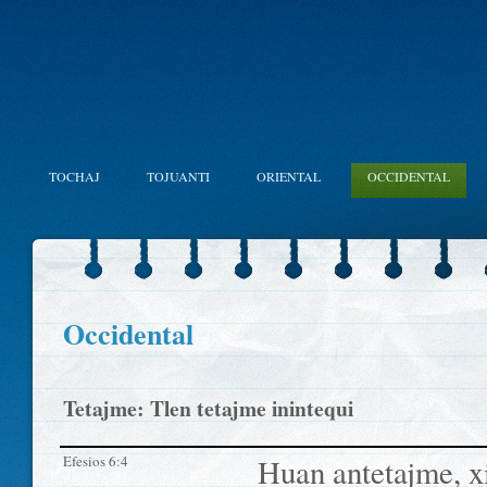
TOCHAJ
TOJUANTI
ORIENTAL
OCCIDENTAL
Occidental
Tetajme: Tlen tetajme inintequi
Efesios 6:4
Huan antetajme, 