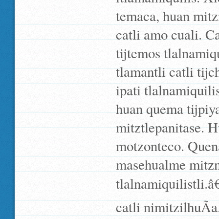
temaca, huan mitz
catli amo cuali. C
tijtemos tlalnamiqu
tlamantli catli tij
ipati tlalnamiquili
huan quema tijpiy
mitztlepanitase. H
motzonteco. Quena,
masehualme mitznex
tlalnamiquilistli.â
catli nimitzilhuÃ­a