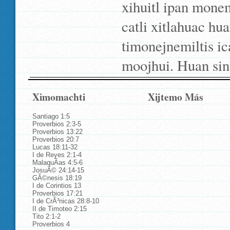
xihuitl ipan monem
catli xitlahuac hu
timonejnemiltis ica
moojhui. Huan sint
Ximomachti
Xijtemo Más
Santiago 1:5
Proverbios 2:3-5
Proverbios 13:22
Proverbios 20:7
Lucas 18:11-32
I de Reyes 2:1-4
MalaquÃ­as 4:5-6
JosuÃ© 24:14-15
GÃ©nesis 18:19
I de Corintios 13
Proverbios 17:21
I de CrÃ³nicas 28:8-10
II de Timoteo 2:15
Tito 2:1-2
Proverbios 4