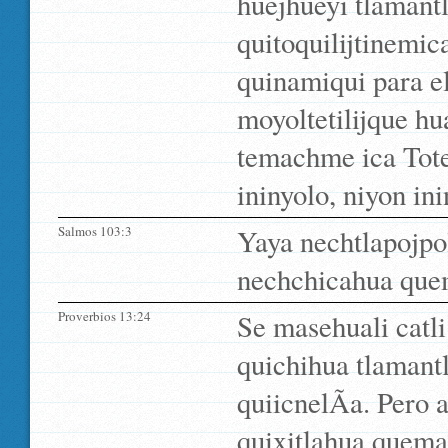
huejhueyi tlamantl
quitoquilijtinemi
quinamiqui para el
moyoltetilijque hu
temachme ica Tote
ininyolo, niyon in
Salmos 103:3
Yaya nechtlapojpo
nechchicahua qu
Proverbios 13:24
Se masehuali catl
quichihua tlamantl
quiicnelÃ­a. Pero 
quixitlahua quema 