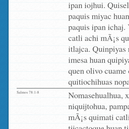
ipan iojhui. Quisel
paquis miyac huan 
paquis ipan ichaj.
catli achi mÃ¡s q
itlajca. Quinpiya
imesa huan quipiya
quen olivo cuame 
quitiochihuas nopa
Salmos 78:1-8
Nomasehualhua, xij
niquijtohua, pampa
mÃ¡s quimati catli
tijcactoque huan 