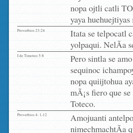
nopa ojtli catli 
yaya huehuejtiyas
Proverbios 23:24
Itata se telpocatl 
yolpaqui. NelÃ­a se
I de Timoteo 5:8
Pero sintla se amo
sequinoc ichampoy
nopa quiijtohua a
mÃ¡s fiero que se 
Toteco.
Proverbios 4: 1-12
Amojuanti antelpoc
nimechmachtÃ­a qu