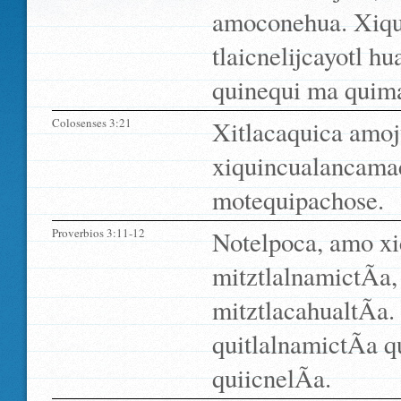
amoconehua. Xiquin
tlaicnelijcayotl h
quinequi ma quima
Colosenses 3:21
Xitlacaquica amoj
xiquincualancama
motequipachose.
Proverbios 3:11-12
Notelpoca, amo x
mitztlalnamictÃ­a
mitztlacahualtÃ­a
quitlalnamictÃ­a qu
quiicnelÃ­a.