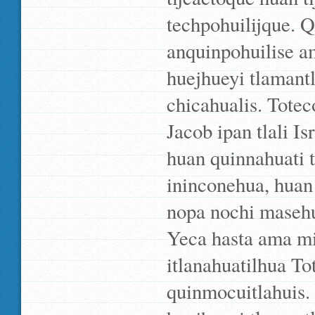
techpohuilijque. Q
anquinpohuilise a
huejhueyi tlamant
chicahualis. Tote
Jacob ipan tlali I
huan quinnahuati 
ininconehua, huan 
nopa nochi masehu
Yeca hasta ama mi
itlanahuatilhua T
quinmocuitlahuis