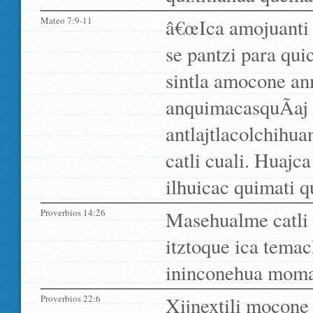
Mateo 7:9-11
â€œIca amojuanti 
se pantzi para qui
sintla amocone an
anquimacasquÃ­aj
antlajtlacolchihu
catli cuali. Huajc
ilhuicac quimati qu
Proverbios 14:26
Masehualme catli
itztoque ica tema
ininconehua moma
Proverbios 22:6
Xijnextili mocone 