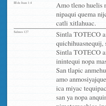
III de Juan 1:4
Amo tleno huelis 
nipaqui quema nijc
catli xitlahuac.
Salmos 127
Sintla TOTECO am
quichihuasnequij, s
Sintla TOTECO amo
inintequi nopa ma
San tlapic anmehu
amo anmosiyajquetz
ica miyac tequipa
san ya nopa anqui