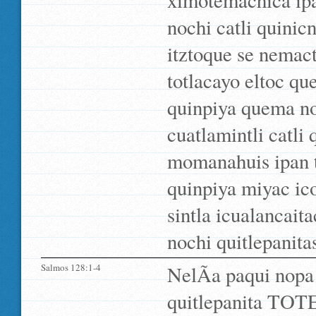
ximotemachica ipa
nochi catli quinic
itztoque se nemact
totlacayo eltoc qu
quinpiya quema noj
cuatlamintli catli
momanahuis ipan tl
quinpiya miyac ic
sintla icualancait
nochi quitlepanita
Salmos 128:1-4
NelÃ­a paqui nopa
quitlepanita TOTE