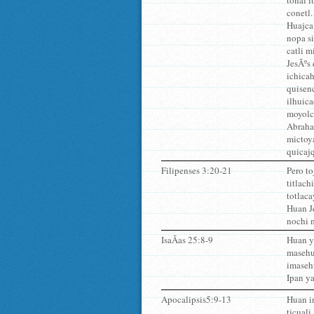
tonal i
conetl.
Huajca 
nopa si
catli 
JesÃºs
ichica
quisen
ilhuic
moyolc
Abraha
mictoy
quicajq
Filipenses 3:20-21
Pero to
titlac
totlaca
Huan Je
nochi 
IsaÃ­as 25:8-9
Huan y
masehua
imaseh
Ipan y
Apocalipsis5:9-13
Huan in
ticuali