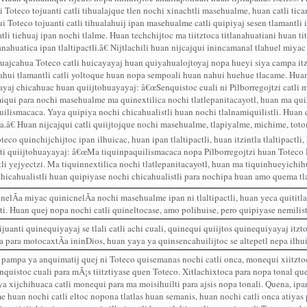
i Toteco tojuanti catli tihualajque tlen nochi xinachtli masehualme, huan catli tic
i Toteco tojuanti catli tihualahuij ipan masehualme catli quipiyaj sesen tlamantli
tli tiehuaj ipan nochi tlalme. Huan techchijtoc ma tiitztoca titlanahuatiani huan ti
anahuatica ipan tlaltipactli.â€ Nijtlachili huan nijcajqui inincamanal tlahuel miya
huajcahua Toteco catli huicayayaj huan quiyahualojtoyaj nopa hueyi siya campa it
ahui tlamantli catli yoltoque huan nopa sempoali huan nahui huehue tlacame. Hua
ayaj chicahuac huan quiijtohuayayaj: â€œSenquistoc cuali ni Pilborregojtzi catli
iqui para nochi masehualme ma quinextilica nochi tlatlepanitacayotl, huan ma q
ilismacaca. Yaya quipiya nochi chicahualistli huan nochi tlalnamiquilistli. Huan q
a.â€ Huan nijcajqui catli quiijtojque nochi masehualme, tlapiyalme, michime, tot
oteco quinchijchijtoc ipan ilhuicac, huan ipan tlaltipactli, huan itzintla tlaltipactl
nti quiijtohuayayaj: â€œMa tiquinpaquilismacaca nopa Pilborregojtzi huan Toteco 
tli yejyectzi. Ma tiquinnextilica nochi tlatlepanitacayotl, huan ma tiquinhueyichih
hicahualistli huan quipiyase nochi chicahualistli para nochipa huan amo quema tla
nelÃ­a miyac quinicnelÃ­a nochi masehualme ipan ni tlaltipactli, huan yeca quititla
ti. Huan quej nopa nochi catli quineltocase, amo polihuise, pero quipiyase nemilist
ijuanti quinequiyayaj se tlali catli achi cuali, quinequi quiijtos quinequiyayaj itz
 para motocaxtÃ­a ininDios, huan yaya ya quinsencahuilijtoc se altepetl nepa ilhu
 pampa ya anquimatij quej ni Toteco quisemanas nochi catli onca, monequi xiitztoc
enquistoc cuali para mÃ¡s tiitztiyase quen Toteco. Xitlachixtoca para nopa tonal q
a xijchihuaca catli monequi para ma moisihuilti para ajsis nopa tonali. Quena, ipa
me huan nochi catli eltoc nopona tlatlas huan semanis, huan nochi catli onca atiyas p