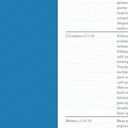
quimac
quema o
cuajcua
calaqui
altepet
inintoc
2 Corintios 5:1-10
Totlaca
techmac
ininmax
tlaltip
catli y
tiitzto
Tiayijt
nochipa
quen se
catli p
ilhuica
hueli t
tiitzto
para ti
mosehui
tleno i
Hebreos 11:9-10
Huan pa
nopona