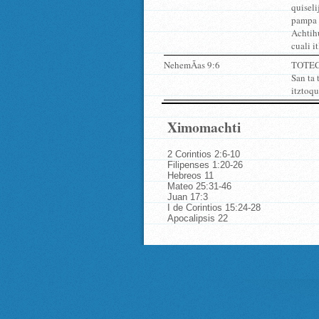
quisel
pampa q
Achtihu
cuali i
NehemÃ­as 9:6
TOTECO,
San ta 
itztoqu
Ximomachti
2 Corintios 2:6-10
Filipenses 1:20-26
Hebreos 11
Mateo 25:31-46
Juan 17:3
I de Corintios 15:24-28
Apocalipsis 22