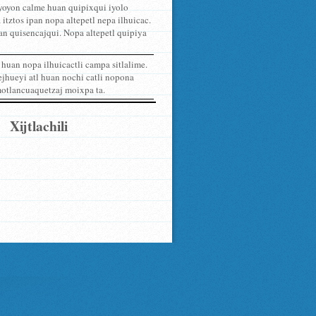
 yoyon calme huan quipixqui iyolo
itztos ipan nopa altepetl nepa ilhuicac.
an quisencajqui. Nopa altepetl quipiya
 huan nopa ilhuicactli campa sitlalime.
huejhueyi atl huan nochi catli nopona
 motlancuaquetzaj moixpa ta.
Xijtlachili