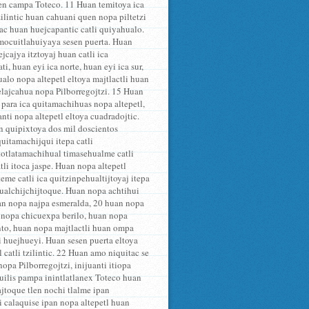
tlen campa Toteco. 11 Huan temitoya ica
zilintic huan cahuani quen nopa piltetzi
uac huan huejcapantic catli quiyahualo.
imocuitlahuiyaya sesen puerta. Huan
jcajya itztoyaj huan catli ica
i, huan eyi ica norte, huan eyi ica sur,
alo nopa altepetl eltoya majtlactli huan
elajcahua nopa Pilborregojtzi. 15 Huan
para ica quitamachihuas nopa altepetl,
ti nopa altepetl eltoya cuadradojtic.
n quipixtoya dos mil doscientos
uitamachijqui itepa catli
 totlatamachihual timasehualme catli
li itoca jaspe. Huan nopa altepetl
eme catli ica quitzinpehualtijtoyaj itepa
icualchijchijtoque. Huan nopa achtihui
huan nopa najpa esmeralda, 20 huan nopa
 nopa chicuexpa berilo, huan nopa
nto, huan nopa majtlactli huan ompa
i huejhueyi. Huan sesen puerta eltoya
l catli tzilintic. 22 Huan amo niquitac se
pa Pilborregojtzi, inijuanti itiopa
huilis pampa inintlatlanex Toteco huan
jtoque tlen nochi tlalme ipan
li calaquise ipan nopa altepetl huan