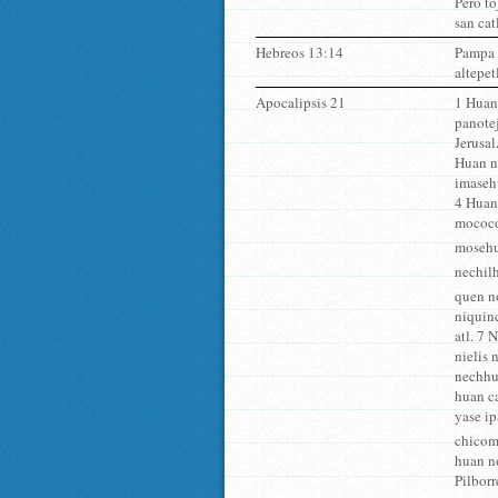
Pero to
san cat
Hebreos 13:14
Pampa n
altepet
Apocalipsis 21
1 Huan 
panotej
Jerusal
Huan ni
imaseh
4 Huan
mococos
mosehuÃ
nechilh
quen no
niquin
atl. 7 
nielis 
nechhue
huan ca
yase ip
chicome
huan n
Pilborr