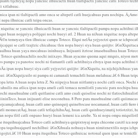
juanti tijchiyaj nopa yancuic ilhuicactli huan tlaltipactli yancuic catli Toteco te
li xitlahuac.
ica ipan ni tlaltipactli amo onca se altepetl catli huejcahuas para nochipa. Â¡Amo
l nepa ilhuicac catli teipa oncas.
niquitac se yancuic ilhuicactli huan se yancuic tlaltipactli pampa nopa achtihui ilh
qui huan nojquiya polijqui nochi hueyi atl. 2 Huan na niJuan niquitac nopa altepet
Ã©n temoyaya tlen ilhuicac campa Toteco. Elqui nelÃ­a yejyectzi quen se ichpocatl 
jcajqui se catli tzajtzic chicahuac tlen nopa hueyi siya huan quiijto: â€œXiquit
ualhua huan yaya mocahuas ininhuaya. Inijuanti itztose imasehualhua huan Toteco i
 Toteco quinhuachilis nochi iniixayo. Huan ayacmo quema aqui miquis, niyon mot
 pampa ya panotoc nochi ni tlamantli catli achtihuiya eltoya ipan nopa achtihui tla
­a ipan nopa hueyi siya catli yejyectzi quiijto: â€œXiquita, na nijchijchihuas yan
ui: â€œXiquijcuilo ni pampa ni camanali temachtli huan melahuac.â€ 6 Huan teipa
pa letra A huan nopa letra Z. Na niipejya huan niitlamiya nochi catli onca. Nochi
cahuilis ma atlica ipan nopa ameli catli temaca nemilistli yancuic para nochipa h
Nochi masehualme catli quitlanise catli amo cuali quiselise nochi ni tlatiochihualist
niininTeco, huan inijuanti elise noconehua. 8 Pero para masehualme catli quiimacasi
jcamajcahuaj, huan catli amo quinequij quineltocase nocamanal, huan catli fiero in
tli momecatÃ­aj, huan catli tetlajchihuÃ­aj, huan catli quinhueyimatij totiotzitzi, h
an nopa tlitl catli onpano hueyi huan lemeni ica azufre. Ya ni nopa ompa miquilistl
 itequihuajcahua Toteco catli achtihuiya quipixtoyaj nopa chicome caxitl ica nopa c
opa tequihuajquetl nechilhui: â€œXihuala nohuaya huan nimitznextilis nopa ichpoc
egojtzi.â€ 10 Huan nopa itequihua Toteco quihuicac notonal quen ipan se temictli h