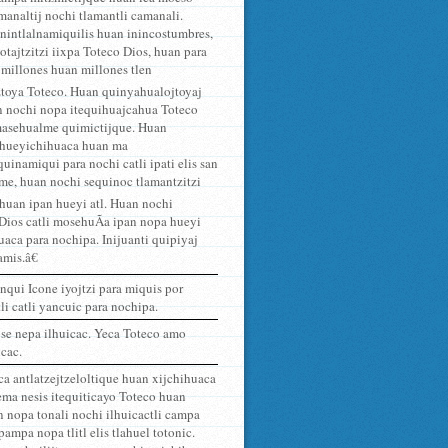
amanaltij nochi tlamantli camanali.
 inintlalnamiquilis huan inincostumbres,
totajtzitzi iixpa Toteco Dios, huan para
c millones huan millones tlen
ztoya Toteco. Huan quinyahualojtoyaj
n nochi nopa itequihuajcahua Toteco
 masehualme quimictijque. Huan
uihueyichihuaca huan ma
uinamiqui para nochi catli ipati elis san
ome, huan nochi sequinoc tlamantzitzi
i, huan ipan hueyi atl. Huan nochi
Dios catli mosehuÃ­a ipan nopa hueyi
uaca para nochipa. Inijuanti quipiyaj
mis.â€
nqui Icone iyojtzi para miquis por
li catli yancuic para nochipa.
tose nepa ilhuicac. Yeca Toteco amo
icac.
a antlatzejtzeloltique huan xijchihuaca
uema nesis itequiticayo Toteco huan
n nopa tonali nochi ilhuicactli campa
ampa nopa tlitl elis tlahuel totonic.