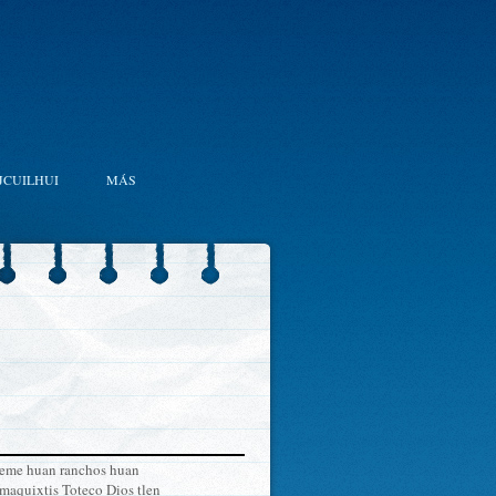
JCUILHUI
MÁS
epeme huan ranchos huan
maquixtis Toteco Dios tlen