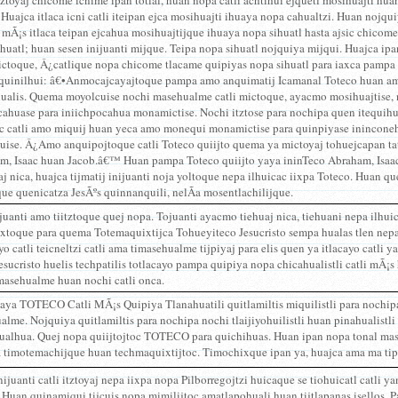
tztoyaj chicome icnime ipan totlal, huan nopa catli achtihui ejquetl mosihuajti hu
 Huajca itlaca icni catli iteipan ejca mosihuajti ihuaya nopa cahualtzi. Huan noj
mÃ¡s itlaca teipan ejcahua mosihuajtijque ihuaya nopa sihuatl hasta ajsic chicome
huatl; huan sesen inijuanti mijque. Teipa nopa sihuatl nojquiya mijqui. Huajca i
mictoque, Â¿catlique nopa chicome tlacame quipiyas nopa sihuatl para iaxca pampa
 quinilhui: â€•Anmocajcayajtoque pampa amo anquimatij Icamanal Toteco huan amo
hualis. Quema moyolcuise nochi masehualme catli mictoque, ayacmo mosihuajtise,
cahuase para iniichpocahua monamictise. Nochi itztose para nochipa quen itequihu
ac catli amo miquij huan yeca amo monequi monamictise para quinpiyase inincon
uise. Â¿Amo anquipojtoque catli Toteco quiijto quema ya mictoyaj tohuejcapan ta
m, Isaac huan Jacob.â€™ Huan pampa Toteco quiijto yaya ininTeco Abraham, Isaac
aj nica, huajca tijmatij inijuanti noja yoltoque nepa ilhuicac iixpa Toteco. Huan
ue quenicatza JesÃºs quinnanquili, nelÃ­a mosentlachilijque.
juanti amo tiitztoque quej nopa. Tojuanti ayacmo tiehuaj nica, tiehuani nepa ilhu
hixtoque para quema Totemaquixtijca Tohueyiteco Jesucristo sempa hualas tlen nepa
yo catli teicneltzi catli ama timasehualme tijpiyaj para elis quen ya itlacayo catli y
sucristo huelis techpatilis totlacayo pampa quipiya nopa chicahualistli catli mÃ¡s 
masehualme huan nochi catli onca.
aya TOTECO Catli MÃ¡s Quipiya Tlanahuatili quitlamiltis miquilistli para nochip
lme. Nojquiya quitlamiltis para nochipa nochi tlaijiyohuilistli huan pinahualistli 
ualhua. Quej nopa quiijtojtoc TOTECO para quichihuas. Huan ipan nopa tonal mas
a timotemachijque huan techmaquixtijtoc. Timochixque ipan ya, huajca ama ma tip
ijuanti catli itztoyaj nepa iixpa nopa Pilborregojtzi huicaque se tiohuicatl catli y
. Huan quinamiqui tijcuis nopa mimilijtoc amatlapohuali huan tijtlapanas isellos.