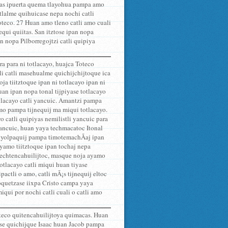
uas ipuerta quema tlayohua pampa amo
tlalme quihuicase nepa nochi catli
Toteco. 27 Huan amo tleno catli amo cuali
qui quiitas. San itztose ipan nopa
n nopa Pilborregojtzi catli quipiya
ra para ni totlacayo, huajca Toteco
li catli masehualme quichijchijtoque ica
ja tiitztoque ipan ni totlacayo ipan ni
 Huan ipan nopa tonal tijpiyase totlacayo
itlacayo catli yancuic. Amantzi pampa
o amo pampa tijnequij ma miqui totlacayo.
yo catli quipiyas nemilistli yancuic para
yancuic, huan yaya techmacatoc Itonal
 tiyolpaquij pampa timotemachÃ­aj ipan
 ayamo tiitztoque ipan tochaj nepa
 techtencahuilijtoc, masque noja ayamo
totlacayo catli miqui huan tiyase
ipactli o amo, catli mÃ¡s tijnequij eltoc
moquetzase iixpa Cristo campa yaya
qui por nochi catli cuali o catli amo
oteco quitencahuilijtoya quimacas. Huan
 se quichijque Isaac huan Jacob pampa