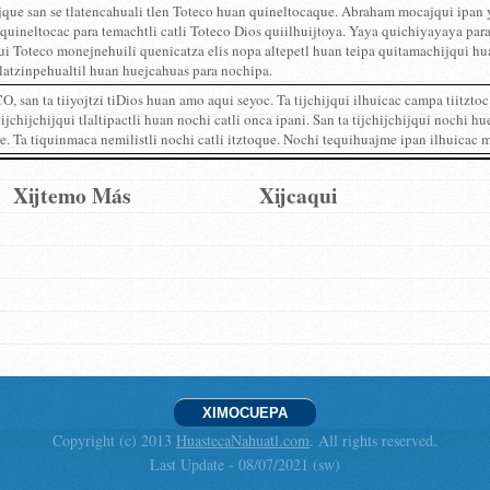
ijque san se tlatencahuali tlen Toteco huan quineltocaque. Abraham mocajqui ipan
uineltocac para temachtli catli Toteco Dios quiilhuijtoya. Yaya quichiyayaya para 
i Toteco monejnehuili quenicatza elis nopa altepetl huan teipa quitamachijqui hu
tlatzinpehualtil huan huejcahuas para nochipa.
 san ta tiiyojtzi tiDios huan amo aqui seyoc. Ta tijchijqui ilhuicac campa tiitztoc
tijchijchijqui tlaltipactli huan nochi catli onca ipani. San ta tijchijchijqui nochi 
e. Ta tiquinmaca nemilistli nochi catli itztoque. Nochi tequihuajme ipan ilhuicac
Xijtemo Más
Xijcaqui
XIMOCUEPA
Copyright (c) 2013
HuastecaNahuatl.com
. All rights reserved.
Last Update - 08/07/2021 (sw)