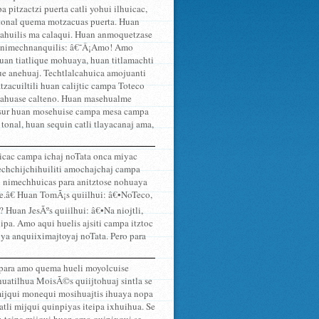
pitzactzi puerta catli yohui ilhuicac,
tonal quema motzacuas puerta. Huan
uicahuilis ma calaqui. Huan anmoquetzase
na nimechnanquilis: â€˜Â¡Amo! Amo
uan tiatlique mohuaya, huan titlamachti
e anehuaj. Techtlalcahuica amojuanti
zacuiltili huan calijtic campa Toteco
ocahuase calteno. Huan masehualme
n sur huan mosehuise campa mesa campa
tonal, huan sequin catli tlayacanaj ama,
icac campa ichaj noTata onca miyac
mechchijchihuiliti amochajchaj campa
n nimechhuicas para anitztose nohuaya
se.â€ Huan TomÃ¡s quiilhui: â€•NoTeco,
? Huan JesÃºs quiilhui: â€•Na niojtli,
ipa. Amo aqui huelis ajsiti campa itztoc
 ya anquiiximajtoyaj noTata. Pero para
 para amo quema hueli moyolcuise
ahuatilhua MoisÃ©s quiijtohuaj sintla se
i mijqui monequi mosihuajtis ihuaya nopa
atli mijqui quinpiyas iteipa ixhuihua. Se