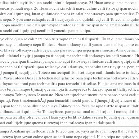
tilise ininhueyitilis huan nochi inintlatlepanitacayo. 25 Huan amo quema motzac
ncas yohuali nepa. 26 Huan nochi xinachtli masehualme catli itztoyaj ipan nochi 
ltzi catli quipiyaj, huan quihuicase nochi inintlatlepanitacayo para quimactilise 
s nepa. Niyon amo calaquis catli tlacajcayahua o quichihuaj catli Toteco amo quine
l nopa masehualme catli quipixque inintoca ijcuilijtoc ipan nopa amatlapohuali tle
a nochi catli quipiyaj nemilistli yancuic para nochipa.
yo eltoc quen se cali para ipan tiitztoque ipan ni tlaltipactli. Huan quema tlamis ho
as seyoc totlacayo nepa ilhuicac. Huan totlacayo catli yancuic amo elis quen se ca
. Elis se totlacayo catli huejcahuas para nochipa nepa ipan ilhuicac. Ama quema no
actli, tlahuel tiayijtij pampa ya tijnequij ma techpatili totlacayo ica catli yancuic.
ancuic para ipan tiitztose, pampa amo aqui itztos nepa ilhuicac catli amo quipiyas 
que ipan ni tlaltipactli ipan totlacayo catli tlantiya, techchihua ma tiayijtica, per
ij pampa tijnequij para Toteco ma techpatilis ni totlacayo catli tlamis ica se totlaca
. Yaya Toteco Dios catli techcualchijchijtoc para teipa techmacas totlacayo catli 
 tlayacanca tomi para techmatiltis para temachtli tijselise. Huajca ama mojmostla
anos teipa, masque tijmatij quema noja tiitztoque ica totlacayo ipan ni tlaltipactli,
c ihuaya Tohueyiteco Jesucristo. Nica san tijneltocatinemij para panos nochi catli
iquitaj. Pero timotemachÃ­aj para temachtli nochi panos. Tijnequij tijcajtehuase ni 
tij ipan tochaj nepa ilhuicac ihuaya Tohueyiteco. Yeca masque tiitztose ipan ni tlalt
jchihuase catli quipactÃ­a Tohueyiteco, pampa se tonal nochi tojuanti monequi ti
s para techtlajtolsencahuas. Huan yaya techtlaxtlahuis sesen tojuanti quen quinami
pati catli tijchijque quema tiitztoyaj ipan totlacayo ipan ni tlaltipactli.
mpa Abraham quineltocac catli Toteco quiijto, yaya ajsito ipan nopa tlali catli T
 itztoya ipan yoyon calme quen se catli amo nepa ejquetl. Huan teipa nojquiya san