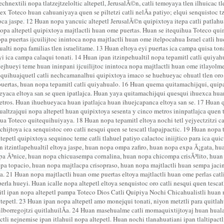
chnextili nopa tlatzejtzeloltic altepetl, JerusalÃ©n, catli temoyaya tlen ilhuicac 
nex Toteco huan cahuaniyaya quen se piltetzi catli nelÃ­a patiyo; elqui senquistoc t
toca jaspe. 12 Huan nopa yancuic altepetl JerusalÃ©n quipixtoya itepa catli patlah
opa altepetl quipixtoya majtlactli huan ome puertas. Huan se itequihua Toteco qu
pa puertas ijcuilijtoc inintoca nopa majtlactli huan ome itelpocahua Israel catli hue
alti nopa familias tlen israelitame. 13 Huan eltoya eyi puertas ica campa quisa tonat
i ica campa calaqui tonati. 14 Huan ipan itzinpehualtil nopa tepamitl catli quiyahu
jhueyi teme huan ininpani ijcuilijtoc inintoca nopa majtlactli huan ome itlayolm
equihuajquetl catli nechcamanalhui quipixtoya imaco se huehueyac ohuatl tlen oro 
uertas, huan nopa tepamitl catli quiyahualo. 16 Huan quema quitamachijqui, quipan
eyaca eltoya san se quen ipatlajca. Huan yaya quitamachijqui quesqui ihuexca hua
tros. Huan ihuehueyaca huan ipatlajca huan ihuejcapanca eltoya san se. 17 Huan q
altzajqui nopa altepetl huan quipixtoya sesenta y cinco metros ininpatlajca quen
ua Toteco quitequihuiyaya. 18 Huan nopa tepamitl eltoya nochi tetl yejyectzitzi cat
chijtoya ica senquistoc oro catli nesqui quen se tescatl tlapajpactic. 19 Huan nopa t
tepetl quipixtoya sequinoc teme catli tlahuel patiyo calactoc iniijtico para ica qu
an itzintlapehualtil eltoya jaspe, huan nopa ompa zafiro, huan nopa expa Ã¡gata, 
pa Ã³nice, huan nopa chicuasempa cornalina, huan nopa chicompa crisÃ³lito, huan
jpa topacio, huan nopa majtlacpa crisopraso, huan nopa majtlactli huan sempa jaci
a. 21 Huan nopa majtlactli huan ome puertas eltoya majtlactli huan ome perlas catl
perla hueyi. Huan icalle nopa altepetl eltoya senquistoc oro catli nesqui quen tescat
tl ipan nopa altepetl pampa Toteco Dios Catli Quipiya Nochi Chicahualistli huan no
tepetl. 23 Huan ipan nopa altepetl amo monejqui tonati, niyon metztli para quitla
lborregojtzi quitlahuilÃ­a. 24 Huan masehualme catli momaquixtijtoyaj huan huala
actli nejnemise ipan itlahuil nopa altepetl. Huan nochi tlanahuatiani ipan tlaltipact