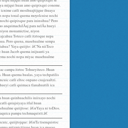
an teipa mijqui huan amo quipixqui se
quiya mijqui huan amo quipixqui coneme.
 icnime catli mosihuajtijque ihuaya
pan nopa tonal quema moyolcuise nochi
 nochi quipixque para ininsihua? Pero
 anquimachilÃ­aj para nelÃ­a hueyi
 niyon monamictise, niyon
ajcahua Toteco catli itztoque nepa
ehua. Pero quena, masehualme sempa
tahua? Yaya quiijto: â€˜Na niiTeco
 huan Jacob quema inijuanti ya
 quema nochi nopa miyac masehualme
icac campa itztoc Tohueyiteco. Huan
. Huan quema hualas, yaya techpatilis
ancuic catli eltoc onpano cuajcualtzi.
hueyi catli quimaca tlanahuatili ica
a huan quinhuachilis iniixayo nochi
catli quiajsiyaya itlal huan
ehualme quiijtose: â€œYaya ni toDios.
aquica pampa techmaquixti.â€
ancuic, quiijtojque: â€œTa tisenquistoc
 Pampa mitzmictijque huan ica moeso