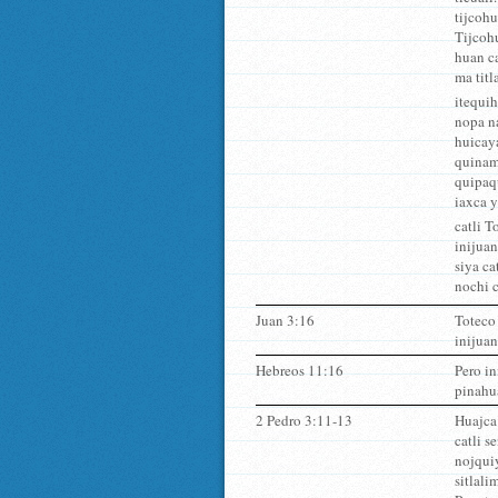
tijcohu
Tijcohu
huan ca
ma titl
itequi
nopa n
huicay
quinam
quipaqu
iaxca y
catli T
inijua
siya ca
nochi c
Juan 3:16
Toteco 
inijuan
Hebreos 11:16
Pero in
pinahua
2 Pedro 3:11-13
Huajca
catli s
nojquiy
sitlali