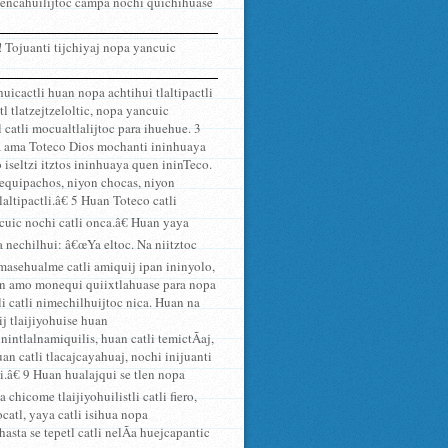
chtencahuilijtoc campa nochi quichihuase
! Tojuanti tijchiyaj nopa yancuic
uicactli huan nopa achtihui tlaltipactli
l tlatzejtzeloltic, nopa yancuic
catli mocualtlalijtoc para ihuehue. 3
aca ama Toteco Dios mochanti ininhuaya
seltzi itztos ininhuaya quen ininTeco.
equipachos, niyon chocas, niyon
ltipactli.â€ 5 Huan Toteco catli
cuic nochi catli onca.â€ Huan yaya
 nechilhui: â€œYa eltoc. Na niitztoc
 masehualme catli amiquij ipan ininyolo,
uan amo monequi quiixtlahuase para nopa
li catli nimechilhuijtoc nica. Huan na
j tlaijiyohuise huan
intlalnamiquilis, huan catli temictÃ­aj,
uan catli tlacajcayahuaj, nochi inijuanti
i.â€ 9 Huan hualajqui se tlen nopa
hicome tlaijiyohuilistli catli fiero,
atl, yaya catli isihua nopa
asta se tepetl catli nelÃ­a huejcapantic