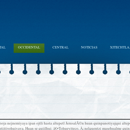
TAL
OCCIDENTAL
CENTRAL
NOTICIAS
XITECHTLA
 noja nejnemiyaya ipan ojtli hasta altepetl JerusalÃ©n huan quinpanotiyajqui alt
htijtiyohuiyaya. Huan se quiilhui: â€•Tohueyiteco, Â¿nelquentzi masehualme quin