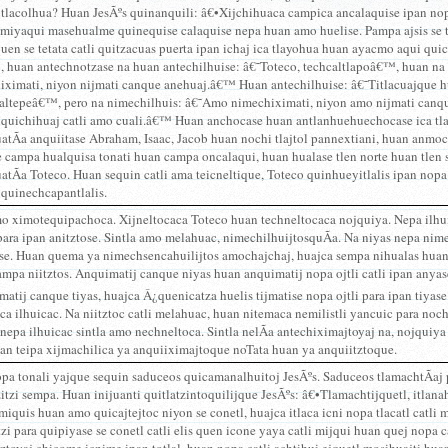
jtlacolhua? Huan JesÃºs quinanquili: â€•Xijchihuaca campica ancalaquise ipan nopa 
miyaqui masehualme quinequise calaquise nepa huan amo huelise. Pampa ajsis se 
quen se tetata catli quitzacuas puerta ipan ichaj ica tlayohua huan ayacmo aqui q
o, huan antechnotzase na huan antechilhuise: â€˜Toteco, techcaltlapoâ€™, huan 
iximati, niyon nijmati canque anehuaj.â€™ Huan antechilhuise: â€˜Titlacuajque h
oaltepeâ€™, pero na nimechilhuis: â€˜Amo nimechiximati, niyon amo nijmati canqu
nquichihuaj catli amo cuali.â€™ Huan anchocase huan antlanhuehuechocase ica tlat
uatÃ­a anquiitase Abraham, Isaac, Jacob huan nochi tlajtol pannextiani, huan anm
e campa hualquisa tonati huan campa oncalaqui, huan hualase tlen norte huan tle
atÃ­a Toteco. Huan sequin catli ama teicneltique, Toteco quinhueyitlalis ipan nopa 
 quinechcapantlalis.
 ximotequipachoca. Xijneltocaca Toteco huan techneltocaca nojquiya. Nepa ilhu
para ipan anitztose. Sintla amo melahuac, nimechilhuijtosquÃ­a. Na niyas nepa ni
ose. Huan quema ya nimechsencahuilijtos amochajchaj, huajca sempa nihualas hua
mpa niitztos. Anquimatij canque niyas huan anquimatij nopa ojtli catli ipan anya
matij canque tiyas, huajca Â¿quenicatza huelis tijmatise nopa ojtli para ipan tiyase
ca ilhuicac. Na niitztoc catli melahuac, huan nitemaca nemilistli yancuic para noch
nepa ilhuicac sintla amo nechneltoca. Sintla nelÃ­a antechiximajtoyaj na, nojquiya
an teipa xijmachilica ya anquiiximajtoque noTata huan ya anquiitztoque.
opa tonali yajque sequin saduceos quicamanalhuitoj JesÃºs. Saduceos tlamachtÃ­aj
itzi sempa. Huan inijuanti quitlatzintoquilijque JesÃºs: â€•Tlamachtijquetl, itlan
 miquis huan amo quicajtejtoc niyon se conetl, huajca itlaca icni nopa tlacatl catl
zi para quipiyase se conetl catli elis quen icone yaya catli mijqui huan quej nopa c