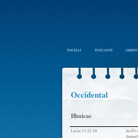
TOCHAJ
TOJUANTI
ORIEN
Occidental
Ilhuicac
Lucas 13:22-30
JesÃºs
tlamac