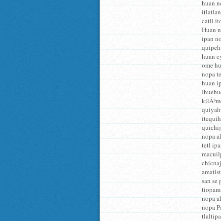
huan ne
itlatla
catli i
Huan n
ipan no
quipehu
huan ey
ome hue
nopa t
huan ip
Ihuehu
kilÃ³me
quiyahu
itequih
quichij
nopa al
tetl ip
macuil
chicna
amatist
san se 
tiopami
nopa al
nopa Pi
tlaltip