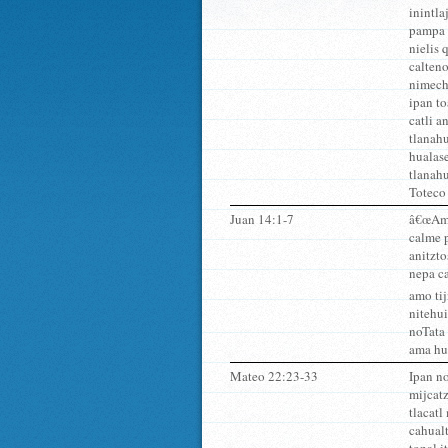
inintla
pampa 
nielis 
calten
nimech
ipan t
catli a
tlanah
hualas
tlanahu
Toteco
Juan 14:1-7
â€œAmo
calme 
anitzt
nepa ca
amo tij
nitehui
noTata 
ama hu
Mateo 22:23-33
Ipan n
mijcatz
tlacatl
cahualt