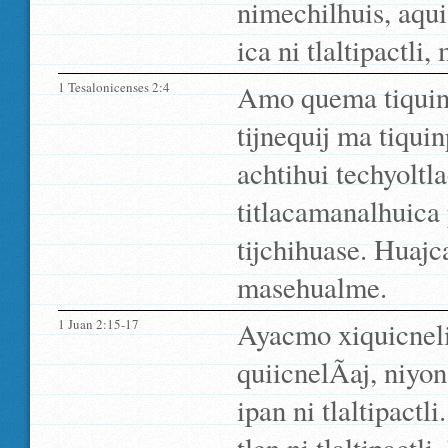
nimechilhuis, aqu
ica ni tlaltipactli
1 Tesalonicenses 2:4
Amo quema tiqui
tijnequij ma tiquin
achtihui techyolt
titlacamanalhuica
tijchihuase. Huajc
masehualme.
1 Juan 2:15-17
Ayacmo xiquicnelic
quiicnelÃ­aj, niyo
ipan ni tlaltipactl