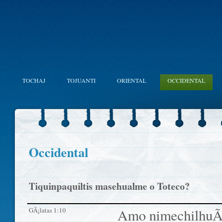
TOCHAJ
TOJUANTI
ORIENTAL
OCCIDENTAL
Occidental
Tiquinpaquiltis masehualme o Toteco?
GÃ¡latas 1:10
Amo nimechilhuÃ­a