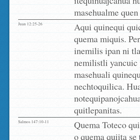
itequihuajcahua hu
masehualme quen q
Juan 12:25-26
Aqui quinequi quic
quema miquis. Per
inemilis ipan ni tl
nemilistli yancuic 
masehuali quinequ
nechtoquilica. Hua
notequipanojcahua
quitlepanitas.
Salmos 147:10-11
Quema Toteco quii
o quema quiita se 