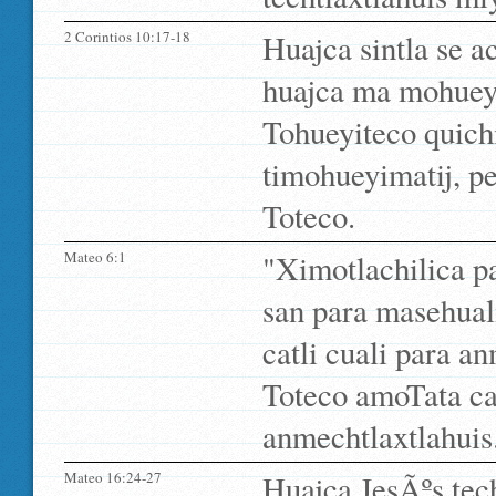
2 Corintios 10:17-18
Huajca sintla se 
huajca ma mohueyi
Tohueyiteco quichi
timohueyimatij, pe
Toteco.
Mateo 6:1
"Ximotlachilica pa
san para masehual
catli cuali para a
Toteco amoTata cat
anmechtlaxtlahuis
Mateo 16:24-27
Huajca JesÃºs tech