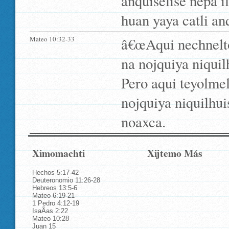
anquiselise nepa 
huan yaya catli an
Mateo 10:32-33
â€œAqui nechnelto
na nojquiya niquil
Pero aqui teyolme
nojquiya niquilhui
noaxca.
Ximomachti
Xijtemo Más
Hechos 5:17-42
Deuteronomio 11:26-28
Hebreos 13:5-6
Mateo 6:19-21
1 Pedro 4:12-19
IsaÃ­as 2:22
Mateo 10:28
Juan 15