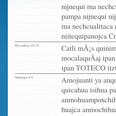
nijnequi ma nechc
pampa nijnequi nij
ma nechcualitaca 
niitequipanojca Cr
Proverbios 29:25
Catli mÃ¡s quin
mocalaquÃ­aj ipan 
ipan TOTECO itzto
Santiago 4:4
Amojuanti ya anqui
quicahua isihua p
anmohuampoxchihuas
huajca anmochihu