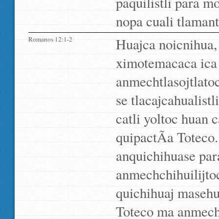
paquilistli para m
nopa cuali tlamantl
Romanos 12:1-2
Huajca noicnihua, 
ximotemacaca ica 
anmechtlasojtlato
se tlacajcahualistl
catli yoltoc huan c
quipactÃ­a Toteco.
anquichihuase par
anmechchihuilijto
quichihuaj masehua
Toteco ma anmech