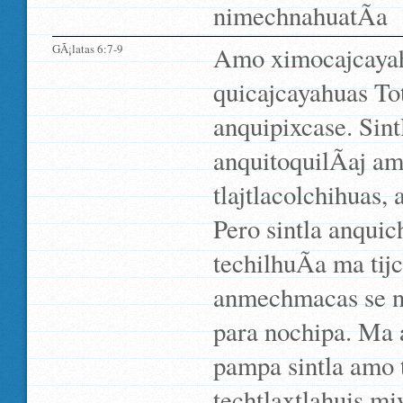
nimechnahuatÃ­a
GÃ¡latas 6:7-9
Amo ximocajcayah
quicajcayahuas Tot
anquipixcase. Sint
anquitoquilÃ­aj am
tlajtlacolchihuas, 
Pero sintla anquic
techilhuÃ­a ma tij
anmechmacas se ne
para nochipa. Ma a
pampa sintla amo t
techtlaxtlahuis mi