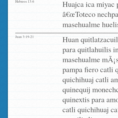
Hebreos 13:6
Huajca ica miyac pa
â€œToteco nechpal
masehualme huelis
Juan 3:19-21
Huan quitlatzacuil
para quitlahuilis 
masehualme mÃ¡s qu
pampa fiero catli 
quichihuaj catli a
quinequij monechc
quinextis para amo
catli quichihuaj ca