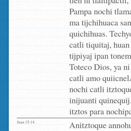
tlen ni tlaltipactl
Pampa nochi tlaman
ma tijchihuaca san
quichihuas. Techyo
catli tiquitaj, hu
tijpiyaj ipan tonem
Toteco Dios, ya ni
catli amo quiicnelÃ
nochi catli itztoqu
inijuanti quinequi
itztos para nochip
Juan 15:14
Anitztoque annohu