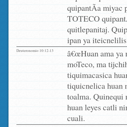
quipantÃ­a miyac p
TOTECO quipantÃ­a
quitlepanitaj. Qui
ipan ya iteicnelilis
Deuteronomio 10:12-13
â€œHuan ama ya ni
moTeco, ma tijchi
tiquimacasica huan
tiquicnelica huan 
toalma. Quinequi 
huan leyes catli n
cuali.