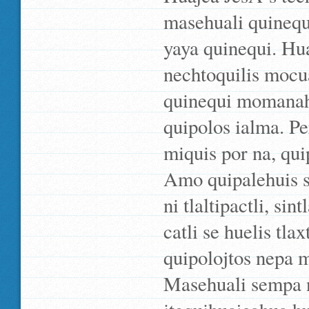
masehuali quinequi
yaya quinequi. Hu
nechtoquilis mocua
quinequi momanahu
quipolos ialma. P
miquis por na, qui
Amo quipalehuis 
ni tlaltipactli, s
catli se huelis tl
quipolojtos nepa 
Masehuali sempa n