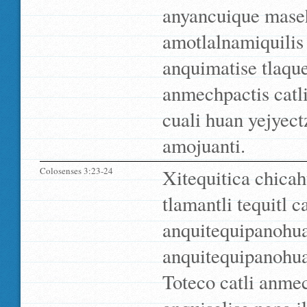
anyancuique mase
amotlalnamiquilis 
anquimatise tlaque
anmechpactis catli
cuali huan yejyect
amojuanti.
Colosenses 3:23-24
Xitequitica chicahu
tlamantli tequitl 
anquitequipanohua
anquitequipanohua
Toteco catli anmec