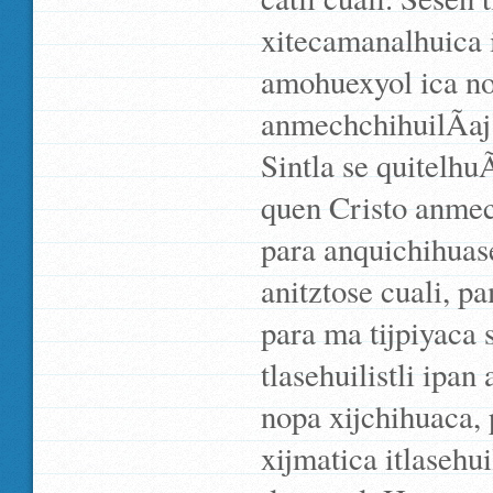
xitecamanalhuica 
amohuexyol ica no
anmechchihuilÃ­aj 
Sintla se quitelhuÃ
quen Cristo anmec
para anquichihuas
anitztose cuali, pa
para ma tijpiyaca
tlasehuilistli ipan
nopa xijchihuaca,
xijmatica itlasehu