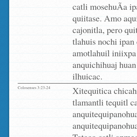
catli mosehuÃ­a ip
quiitase. Amo aqui 
cajonitla, pero qui
tlahuis nochi ipan
amotlahuil iniixpa
anquichihuaj huan 
ilhuicac.
Colosenses 3:23-24
Xitequitica chicahu
tlamantli tequitl 
anquitequipanohua
anquitequipanohua