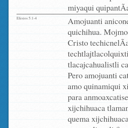
miyaqui quipantÃ­a
Efesios 5:1-4
Amojuanti anicone
quichihua. Mojmos
Cristo techicnelÃ­
techtlajtlacolquix
tlacajcahualistli c
Pero amojuanti cat
amo quinamiqui xi
para anmoaxcatis
xijchihuaca tlama
quema xijchihuaca 