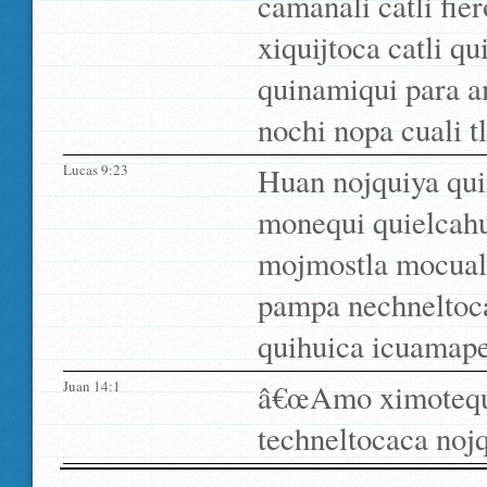
camanali catli fie
xiquijtoca catli 
quinamiqui para a
nochi nopa cuali t
Lucas 9:23
Huan nojquiya quin
monequi quielcahu
mojmostla mocualtl
pampa nechneltoca.
quihuica icuamape
Juan 14:1
â€œAmo ximotequi
techneltocaca nojq