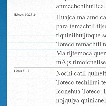
anmechchihuilica.
Hebreos 10:23-24
Huajca ma amo caxa
para temachtli tijs
tiquinilhuijtoque s
Toteco temachtli t
Ma tijtemoca quen
mÃ¡s timoicnelise 
1 Juan 5:1-5
Nochi catli quinelt
Toteco techilhui te
iconehua Toteco. H
nojquiya quinicnel