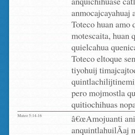
anquichihuase catl
anmocajcayahuaj a
Toteco huan amo qu
motescaita, huan 
quielcahua quenica
Toteco eltoque sen
tiyohuij timajcajt
quintlachilijtinem
pero mojmostla qui
quitiochihuas nop
Mateo 5:14-16
â€œAmojuanti anitz
anquintlahuilÃ­aj 