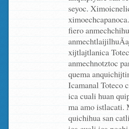
seyoc. Ximoicneli
ximoechcapanoca.
fiero anmechchihui
anmechtlaijilhuÃ­a
xijtlajtlanica Tot
anmechnotztoc par
quema anquichijtine
Icamanal Toteco c
ica cuali huan quip
ma amo istlacati. 
quichihua san catl
ica cuali ica noc