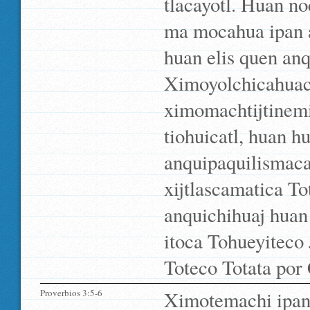
tlacayotl. Huan n
ma mocahua ipan a
huan elis quen anqu
Ximoyolchicahuac
ximomachtijtinemi
tiohuicatl, huan h
anquipaquilismaca
xijtlascamatica To
anquichihuaj huan 
itoca Tohueyiteco
Toteco Totata por 
Proverbios 3:5-6
Ximotemachi ipa