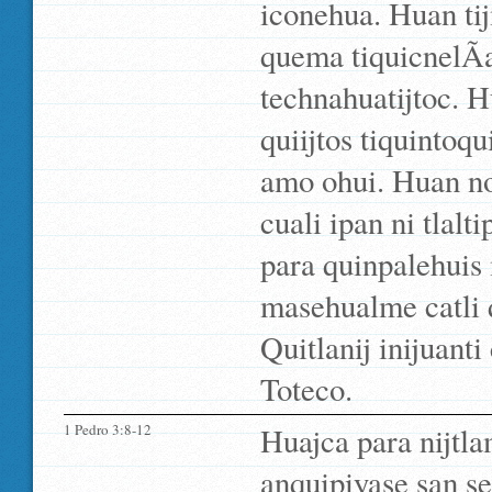
iconehua. Huan tij
quema tiquicnelÃ­a
technahuatijtoc. H
quiijtos tiquintoqu
amo ohui. Huan no
cuali ipan ni tlal
para quinpalehuis
masehualme catli qu
Quitlanij inijuanti
Toteco.
1 Pedro 3:8-12
Huajca para nijtla
anquipiyase san s