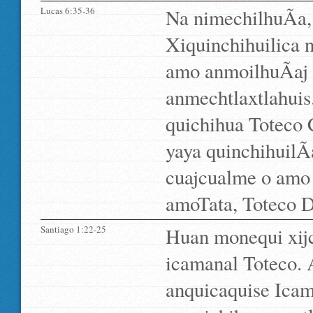
Lucas 6:35-36
Na nimechilhuÃ­a,
Xiquinchihuilica n
amo anmoilhuÃ­aj 
anmechtlaxtlahuis
quichihua Toteco 
yaya quinchihuilÃ
cuajcualme o amo 
amoTata, Toteco Di
Santiago 1:22-25
Huan monequi xijc
icamanal Toteco. 
anquicaquise Ica