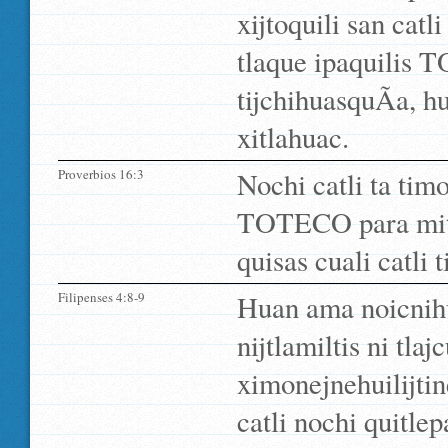
xijtoquili san cat
tlaque ipaquilis 
tijchihuasquÃ­a, hu
xitlahuac.
Proverbios 16:3
Nochi catli ta tim
TOTECO para mitz
quisas cuali catli 
Filipenses 4:8-9
Huan ama noicnihua
nijtlamiltis ni tla
ximonejnehuilijtin
catli nochi quitle