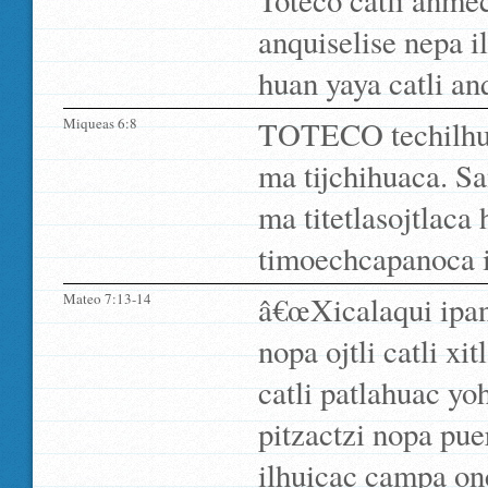
Toteco catli anmec
anquiselise nepa 
huan yaya catli an
Miqueas 6:8
TOTECO techilhuij
ma tijchihuaca. Sa
ma titetlasojtlac
timoechcapanoca i
Mateo 7:13-14
â€œXicalaqui ipan
nopa ojtli catli x
catli patlahuac yo
pitzactzi nopa puer
ilhuicac campa on