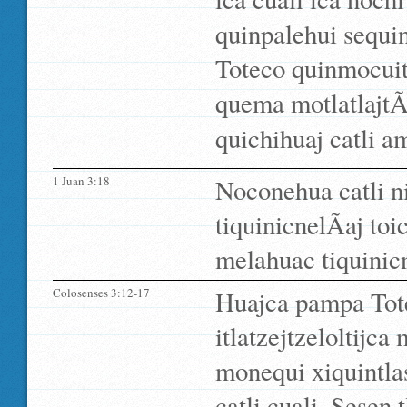
quinpalehui sequin
Toteco quinmocuitl
quema motlatlajtÃ­
quichihuaj catli am
1 Juan 3:18
Noconehua catli n
tiquinicnelÃ­aj to
melahuac tiquinicne
Colosenses 3:12-17
Huajca pampa Tote
itlatzejtzeloltijc
monequi xiquintla
catli cuali. Sesen