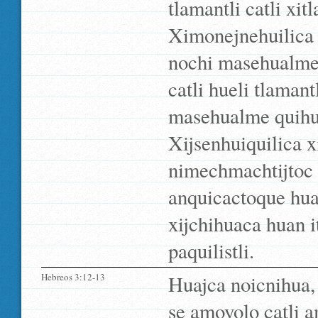
tlamantli catli xit
Ximonejnehuilica t
nochi masehualme q
catli hueli tlamant
masehualme quihue
Xijsenhuiquilica x
nimechmachtijtoc o
anquicactoque hua
xijchihuaca huan 
paquilistli.
Hebreos 3:12-13
Huajca noicnihua,
se amoyolo catli a