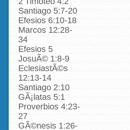
2 Timoteo 4:2
Santiago 5:7-20
Efesios 6:10-18
Marcos 12:28-
34
Efesios 5
JosuÃ© 1:8-9
EclesiastÃ©s
12:13-14
Santiago 2:10
GÃ¡latas 5:1
Proverbios 4:23-
27
GÃ©nesis 1:26-