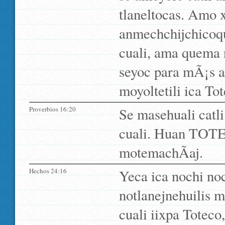
tlaneltocas. Amo x
anmechchijchicoqui
cuali, ama quema 
seyoc para mÃ¡s a
moyoltetili ica To
Proverbios 16:20
Se masehuali catli 
cuali. Huan TOTEC
motemachÃ­aj.
Hechos 24:16
Yeca ica nochi noc
notlanejnehuilis m
cuali iixpa Toteco