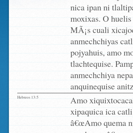
nica ipan ni tlalti
moxixas. O huelis 
MÃ¡s cuali xicajoc
anmechchiyas catl
pojyahuis, amo mo
tlachtequise. Pampa
anmechchiya nepa 
anquinequise anitz
Hebreos 13:5
Amo xiquixtocaca 
xipaquica ica catl
â€œAmo quema nim