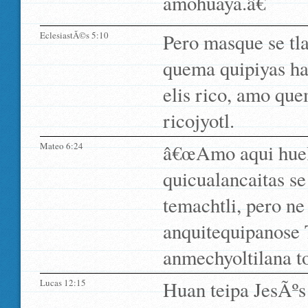
amohuaya.â€
EclesiastÃ©s 5:10
Pero masque se tla
quema quipiyas ha
elis rico, amo qu
ricojyotl.
Mateo 6:24
â€œAmo aqui huel
quicualancaitas se
temachtli, pero ne
anquitequipanose 
anmechyoltilana t
Lucas 12:15
Huan teipa JesÃºs