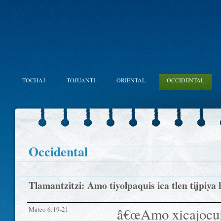
TOCHAJ
TOJUANTI
ORIENTAL
OCCIDENTAL
Occidental
Tlamantzitzi: Amo tiyolpaquis ica tlen tijpiya 
Mateo 6:19-21
â€œAmo xicajocuic