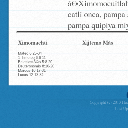
â€•Ximomocuitlahu
catli onca, pampa 
pampa quipiya miy
Ximomachti
Xijtemo Más
Mateo 6:25-34
1 Timoteo 6:6-11
EclesiastÃ©s 5:8-20
Deuteronomio 8:10-20
Marcos 10:17-31
Lucas 12:13-34
Copyright (c) 2013
Hua
Last Up