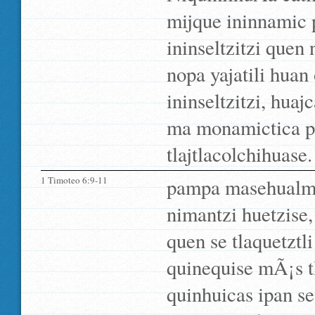
mijque ininnamic 
ininseltzitzi quen
nopa yajatili hua
ininseltzitzi, hu
ma monamictica p
tlajtlacolchihuase.
1 Timoteo 6:9-11
pampa masehualme 
nimantzi huetzise,
quen se tlaquetztl
quinequise mÃ¡s tl
quinhuicas ipan se