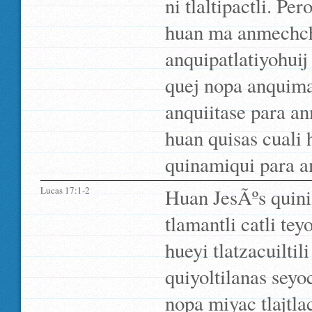
ni tlaltipactli. P
huan ma anmechc
anquipatlatiyohuij
quej nopa anquima
anquiitase para an
huan quisas cuali 
quinamiqui para a
Lucas 17:1-2
Huan JesÃºs quin
tlamantli catli te
hueyi tlatzacuiltil
quiyoltilanas sey
nopa miyac tlajtl