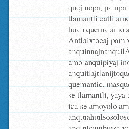
quej nopa, pampa 
tlamantli catli am
huan quema amo an
Antlaixtocaj pamp
anquinnajnanquilÃ­
amo anquipiyaj in
anquitlajtlanijto
quemantic, masque
se tlamantli, yay
ica se amoyolo am
anquiahuilsosolose
anquitequihuise i