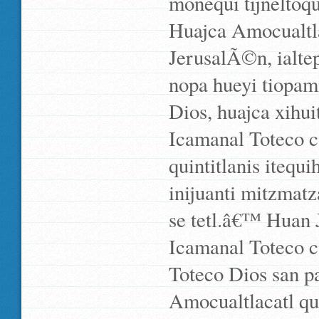
monequi tijneltoq
Huajca Amocualtla
JerusalÃ©n, ialte
nopa hueyi tiopami
Dios, huajca xihuit
Icamanal Toteco c
quintitlanis itequ
inijuanti mitzmatz
se tetl.â€™ Huan J
Icamanal Toteco c
Toteco Dios san p
Amocualtlacatl qui