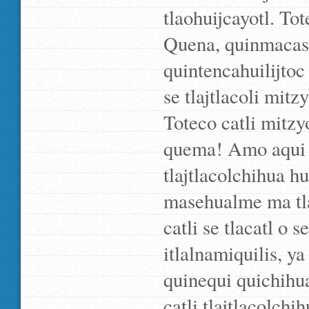
tlaohuijcayotl. To
Quena, quinmacas 
quintencahuilijtoc
se tlajtlacoli mit
Toteco catli mitzy
quema! Amo aqui h
tlajtlacolchihua 
masehualme ma tlaj
catli se tlacatl o 
itlalnamiquilis, y
quinequi quichihuas
catli tlajtlacolchih