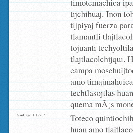
timotemachica ipa
tijchihuaj. Inon t
tijpiyaj fuerza par
tlamantli tlajtlaco
tojuanti techyolt
tlajtlacolchijqui.
campa mosehuijtoc
amo timajmahuica t
techtlasojtlas huan
quema mÃ¡s monequ
Santiago 1:12-17
Toteco quintiochi
huan amo tlajtlaco