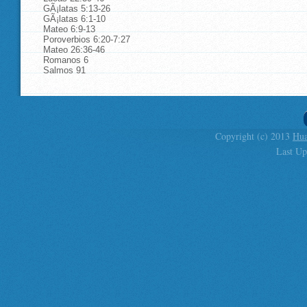
GÃ¡latas 5:13-26
GÃ¡latas 6:1-10
Mateo 6:9-13
Poroverbios 6:20-7:27
Mateo 26:36-46
Romanos 6
Salmos 91
Copyright (c) 2013
Hua
Last Up