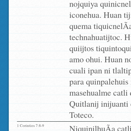
nojquiya quinicnel
iconehua. Huan tij
quema tiquicnelÃ­a
technahuatijtoc. H
quiijtos tiquintoqu
amo ohui. Huan no
cuali ipan ni tlal
para quinpalehuis
masehualme catli qu
Quitlanij inijuanti
Toteco.
1 Corintios 7:8-9
NiquinilhuÃ­a catl