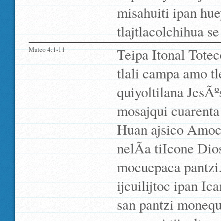
misahuiti ipan hue
tlajtlacolchihua se
Mateo 4:1-11
Teipa Itonal Tote
tlali campa amo t
quiyoltilana JesÃº
mosajqui cuarenta 
Huan ajsico Amocua
nelÃ­a tiIcone Dio
mocuepaca pantzi.
ijcuilijtoc ipan 
san pantzi monequ