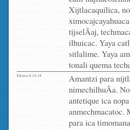
Xijtlacaquilica, n
ximocajcayahuaca. 
tijselÃ­aj, techma
ilhuicac. Yaya catl
sitlalime. Yaya a
tonali quema techc
Efesios 6:10-18
Amantzi para nijtla
nimechilhuÃ­a. No
antetique ica nopa 
anmechmacatoc. Ma
para ica timomanah