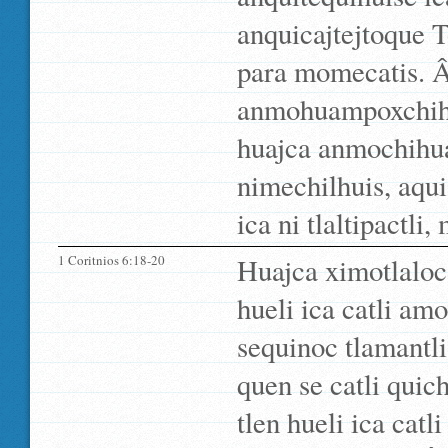
anquicajtejtoque T
para momecatis. Â
anmohuampoxchihuas
huajca anmochihu
nimechilhuis, aqu
ica ni tlaltipactli
1 Coritnios 6:18-20
Huajca ximotlaloc
hueli ica catli a
sequinoc tlamantli
quen se catli quich
tlen hueli ica cat