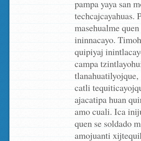
pampa yaya san mo
techcajcayahuas. 
masehualme quen to
ininnacayo. Timoh
quipiyaj inintlacay
campa tzintlayohui
tlanahuatilyojque,
catli tequiticayoj
ajacatipa huan qu
amo cuali. Ica inij
quen se soldado mo
amojuanti xijtequi