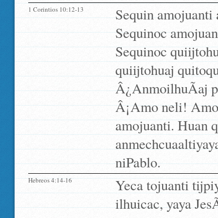
1 Corintios 10:12-13
Sequin amojuanti a
Sequinoc amojuanti
Sequinoc quiijtohu
quiijtohuaj quitoq
Â¿AnmoilhuÃ­aj pa
Â¡Amo neli! Amo 
amojuanti. Huan q
anmechcuaaltiyaya 
niPablo.
Hebreos 4:14-16
Yeca tojuanti tijpiy
ilhuicac, yaya Je