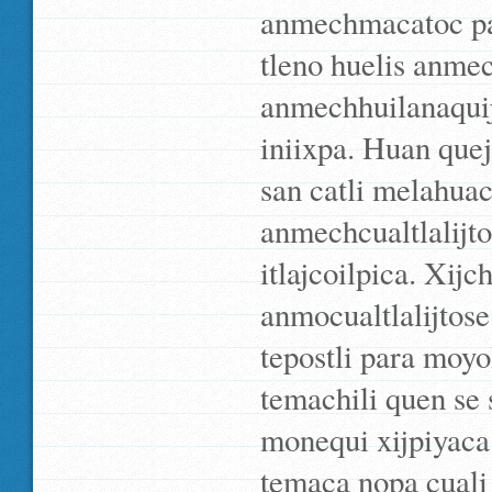
anmechmacatoc pa
tleno huelis anme
anmechhuilanaquij
iniixpa. Huan que
san catli melahua
anmechcualtlalijto
itlajcoilpica. Xij
anmocualtlalijtose
tepostli para moyo
temachili quen se s
monequi xijpiyaca 
temaca nopa cuali