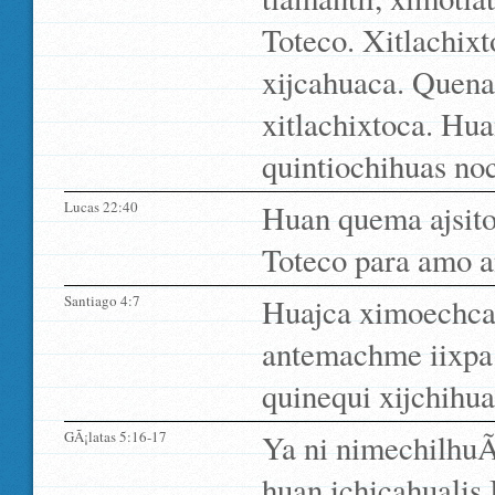
Toteco. Xitlachix
xijcahuaca. Quena,
xitlachixtoca. Hua
quintiochihuas noc
Lucas 22:40
Huan quema ajsitoj
Toteco para amo an
Santiago 4:7
Huajca ximoechca
antemachme iixpa 
quinequi xijchihu
GÃ¡latas 5:16-17
Ya ni nimechilhuÃ­
huan ichicahualis 