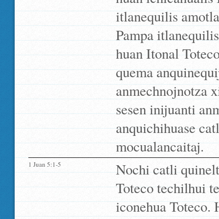
itlanequilis amotla
Pampa itlanequilis
huan Itonal Toteco
quema anquinequij
anmechnojnotza xi
sesen inijuanti a
anquichihuase catl
mocualancaitaj.
1 Juan 5:1-5
Nochi catli quinelt
Toteco techilhui te
iconehua Toteco. H