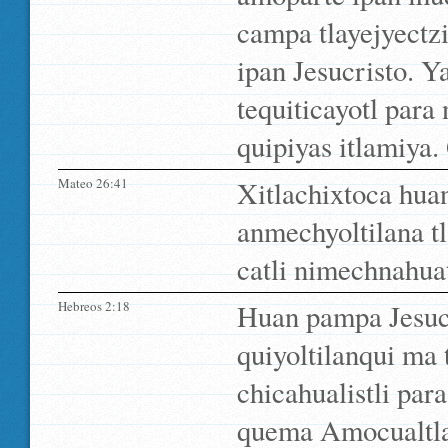
campa tlayejyectz
ipan Jesucristo. Y
tequiticayotl par
quipiyas itlamiya.
Mateo 26:41
Xitlachixtoca hua
anmechyoltilana tl
catli nimechnahuat
Hebreos 2:18
Huan pampa Jesucr
quiyoltilanqui ma 
chicahualistli par
quema Amocualtlaca