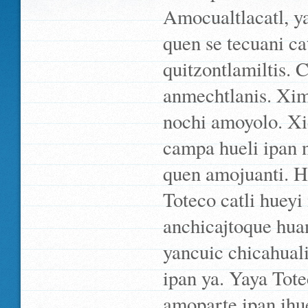
Amocualtlacatl, y
quen se tecuani ca
quitzontlamiltis.
anmechtlanis. Ximo
nochi amoyolo. Xi
campa hueli ipan ni
quen amojuanti. Hu
Toteco catli huey
anchicajtoque hu
yancuic chicahuali
ipan ya. Yaya Tot
amoparte ipan ihue