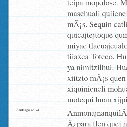
teipa mopolose. Mi
masehuali quiicne
mÃ¡s. Sequin catli
quicajtejtoque qui
miyac tlacuajcualol
tiiaxca Toteco. Hu
ya nimitzilhui. Hu
xiitzto mÃ¡s quen
xiquinicneli mohu
motequi huan xijp
Santiago 4:1-4
AnmonajnanquilÃ­a
Â¿para tlen quej 