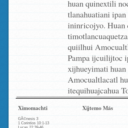
huan quinextili no
tlanahuatiani ipan 
ininricojyo. Huan 
timotlancuaquetza
quiilhui Amocualtl
Pampa ijcuilijtoc
xijhueyimati huan
Amocualtlacatl hu
itequihuajcahua T
Ximomachti
Xijtemo Más
GÃ©nesis 3
1 Corintios 10:1-13
Lucas 22:39-46