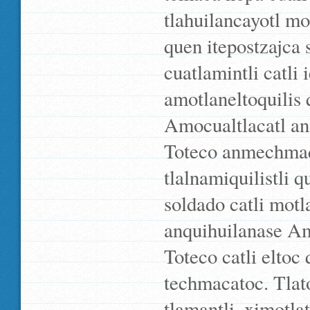
tlahuilancayotl m
quen itepostzajca
cuatlamintli catli 
amotlaneltoquilis 
Amocualtlacatl an
Toteco anmechmaqu
tlalnamiquilistli 
soldado catli motl
anquihuilanase Am
Toteco catli eltoc
techmacatoc. Tlat
tlamantli, ximotlat