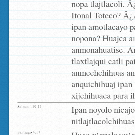
nopa tlajtlacoli. 
Itonal Toteco? Â
ipan amotlacayo p
nopona? Huajca a
anmonahuatise. A
tlaxtlajqui catli 
anmechchihuas ani
anquichihuaj ipan
xijchihuaca para ih
Salmos 119:11
Ipan noyolo nicajo
nitlajtlacolchihuas
Santiago 4:17