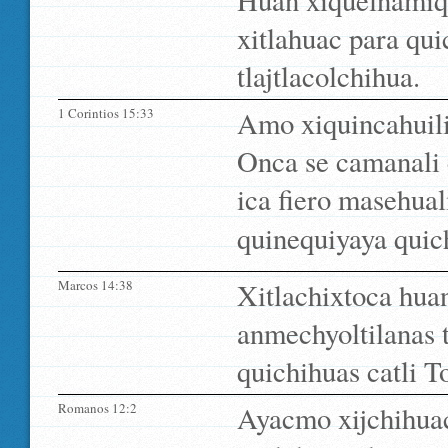
Huan xiquelnamiqui
xitlahuac para qui
tlajtlacolchihua.
1 Corintios 15:33
Amo xiquincahuil
Onca se camanali c
ica fiero masehualm
quinequiyaya quich
Marcos 14:38
Xitlachixtoca hua
anmechyoltilanas t
quichihuas catli T
Romanos 12:2
Ayacmo xijchihua