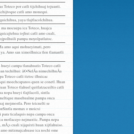
 Toteco por catli tijchihuaj tojuanti.
ijchijtoque catli amo monequi.
quichihua, yaya tlajtlacolchihua.
­a ma mocuepa ica Toteco, huajca
uicajtehua iojhui catli amo cuali,
pojpolhuili pampa moyolpatlatoc.
Ma amo aqui mohueyimati, pero
ya. Amo san ximoilhuica tlen tlamantli
 hueyi campa tlanahuatis Toteco catli
huan techilhui: â€•NelÃ­a nimechilhuÃ­a
 Toteco catli itztoc ilhuicac
i aqui moechcapanos quen se conetl. Huan
an Toteco tlahuel quitlatzacuiltis catli
nopa hueyi tlajtlacoli, sintla
eicneltique masehualme pampa onca
aj mojmostla. Pero teicnelti se
 â€œSintla momax o moicxi
li para ticalaquis nepa campa onca
 ica motlacayo nejmaxtic. Pampa nepa
, mÃ¡s cuali xijquixti huan xijtlahuiso.
an amo mitzmajcahuase ica nochi ome