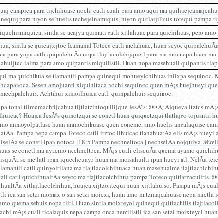
uaj campica para tijchihuase nochi catli cuali para amo aqui ma quihuejcamajcahuas
nequij para niyon se huelis techejelnamiquis, niyon quitlaijilhuis totequi pampa t
quelnamiquica, sintla se acajya quimati catli xitlahuac para quichihuas, pero amo 
ua, sintla se quicajtejtoc Icamanal Toteco catli melahuac, huan seyoc quipalehuÃ
ca para yaya catli quipalehuÃ­a nopa tlajtlacolchijquetl para ma mocuepa huan ma q
ahuijtoc ialma para amo quipantis miquilistli. Huan nopa masehuali quipantis tla
ui ma quichihua se tlamantli pampa quinequi mohueyichihuas iniixpa sequinoc. 
hcapanoca. Sesen amojuanti xiquinitaca nochi sequinoc quen mÃ¡s huejhueyi que 
nmechpalehuis. Achtihui ximoilhuica catli quinpalehuis sequinoc.
pa tonal tiimomachtijcahua tijtlatzintoquilijque JesÃºs: â€•Â¿Ajqueya itztos mÃ¡s
ilhuicac? Huajca JesÃºs quinotzqui se conetl huan quiquetzqui tlatlajco tojuanti, 
 amo anmoyolpatlase huan anmochihuase quen coneme, amo huelis ancalaquise campa
atÃ­a. Pampa nepa campa Toteco catli itztoc ilhuicac tlanahuatÃ­a elis mÃ¡s huey
iselÃ­a se conetl ipan notoca [18:5 Pampa nechneltoca.] nechselÃ­a nojquiya. â€œHu
huas se conetl ma ayacmo nechneltoca. MÃ¡s cuali elisquÃ­a quema ayamo quichihua 
lisquÃ­a se metlatl ipan iquechcuayo huan ma moisahuilti ipan hueyi atl. NelÃ­a t
lamantli catli quinyoltilana ma tlajtlacolchihuaca huan masehualme tlajtlacolchihu
li catli quichihualtÃ­a seyoc ma tlajtlacolchihua pampa Toteco quitlatzacuiltis.
hualtÃ­a xitlajtlacolchihua, huajca xijtzontequi huan xijtlahuiso. Pampa mÃ¡s cua
stli ica san setzi momax o san setzi moicxi, huan amo mitzmajcahuase nepa mictla
amo quema sehuis nopa tlitl. Huan sintla moixteyol quinequi quitlachilis tlajtlacoli
achi mÃ¡s cuali ticalaquis nepa campa onca nemilistli ica san setzi moixteyol hu