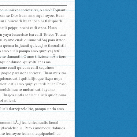
toque iniixpa totiotzitzi, o amo? Tojuanti
oc san se Dios huan amo aqui seyoc. Huan
 ilhuicactli huan ipan ni tlaltipactli
 catli pejqui nochi catli onca. Huan
an yaya Jesucristo ica catli Toteco Totata
ani ayamo cuali quimachilÃ­aj para itztoc
 quema inijuanti quicuaj se tlacualistli
ra amo cuali pampa amo quipiyaj tetili.
e se tlamantli. O amo tiitztose mÃ¡s fiero
anquichihuase, quiyoltilanas ma
 amo cuali quicuas catli sequinoc
hijtoque para nopa totiotzi. Huan mitzitas
quicuas catli quitlalijtoque iixpa nopa
icni catli amo quipiya tetili huan Cristo
lacolchihua se moicni catli ayamo
. Huajca sintla se tlacualistli quichihuas
zi noicni.
stli tlatzejtzeloltic, pampa sintla amo
nmonemiltÃ­aj ica ichicahualis Itonal
ajtlacolchihua. Pero ximomocuitlahuica
 se ica seyoc ica amotequipacholhua