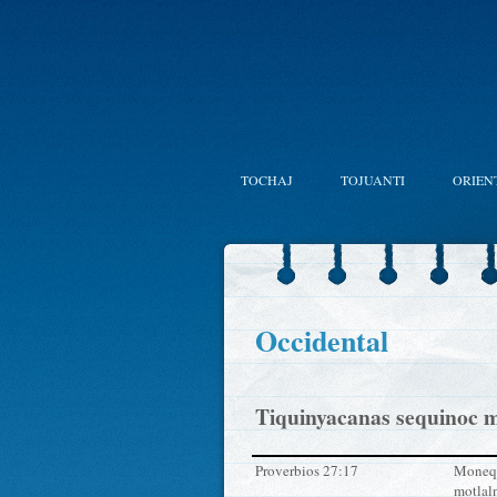
TOCHAJ
TOJUANTI
ORIEN
Occidental
Tiquinyacanas sequinoc m
Proverbios 27:17
Monequi
motlal