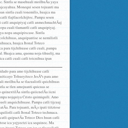
oc. Sintla se masehuali moilhuÃ­a yaya
cajcayahua. Monequi sesen tojuanti ma
Huan sintla cuali tonemilis, huajca ma
catli tlajtlacolchijtoc. Pampa sesen
ti catli anquipiyaj catli anmechmachtÃ­aj
a cuali tlamantli catli anquipiyaj.
ya nopa anquipixcase. Sintla
colchihuas, anquipantise se nemilistli
chihuaca, huajca Itonal Toteco
 para tijchihuase catli cuali, pampa
nal. Huajca ama, quema noja tihuelij, ma
a catli cuali catli toicnihua ipan
idado para amo tijchihuase catli
equiticayo Tohueyiteco JesÃºs para amo
ali moilhuÃ­a se tlacualistli quichihuas
ntla se tlen amojuanti quicuas se
 quinextilÃ­a sintla quiicnelÃ­a iicni
pampa nojquiya Cristo quimiquili. Amo
hueli anquichihuase. Pampa catli tijcuaj
tÃ­a. Para tojuanti, mÃ¡s ipati tiitztose
quilistli catli Itonal Toteco techmaca.
 catli quipactÃ­a Toteco Dios huan catli
tose ica yejyectzi ica sequinoc. Ma
 itequi Toteco san ica se tlacualistli.