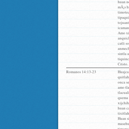
huan no
mÃ¡s h
timoteq
tipaqui
tojuant
icaman
Amo xi
anquich
catli s
anmechm
sintla 
tiquinc
Cristo.
Romanos 14:13-23
Huajca 
quitlah
onca se
amo tla
tlacual
quema 
xijchih
huan ca
tixitla
Huan si
masehua
timopal