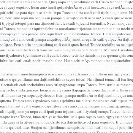
chi tlamantli catli amopantis. Quej nopa anquichihuase catli Cristo technahuatijt
ueyi quej sequinoc huan amo hueli quipalehuÃ­a se catli huetztoc, yaya nelÃ­a mo
uitlachilica para tiquitase sintla iixpa Toteco nelÃ­a cuali catli tijchihuaj o amo. 
ca, pero amo aqui ma paqui san pampa quichijtoc catli achi mÃ¡s cuali que se iicni 
i tijpiyaj totequi para ma tijmocuitlahuica catli tojuanti tonemilis. Nochi amojuan
al Toteco, monequi xiquinpalehuica amotlamachtijcahua ica tomi huan ica nochi nop
mocajcayahuaca pampa amo aqui hueli quicajcayahuas Toteco. Catli anquitocase, 
ihuaj catli amo cuali pampa anquitoquilÃ­aj amotlanequilis catli quipactÃ­a tlajtla
osolijtoc. Pero sintla anquichihuaj catli cuali quen Itonal Toteco techilhuÃ­a ma tij
acas se nemilistli catli yancuic huan huejcahuas para nochipa. Ma amo tisiyahuica
amo tijcahuase tijchihuase catli cuali, Toteco techtlaxtlahuis miyac quema ajsis to
hihuilica catli cuali nochi masehualme. Huan achi mÃ¡s monequi ma tiquinchihuilic
ma ayacmo timoelnamiquica se ica seyoc ica catli amo cuali. Huan ma tijpiyaca cu
uisos o quiyoltilanas ma tlajtlacolchihua seyoc toicni. Na nijmati temachtli ica it
 tlacualistli catli techchihua amo titlapajpacme iixpa Toteco. Pero sintla se masehu
pajpactic sintla quicuas, huajca para ya amo tlapajpactic nopa tlacualistli. Huan si
istli, huan ica ya nopa quiyolcocos iicni, pampa moilhuÃ­a se tlajtlacoli, huajca amo
quicua. Huajca amo xijyolcoco huan xijchihua ma huetzi moicni ica catli tijcua, 
uaca tlamantli catli sequinoc quiijtose para amo cuali, masque anquimatij, quena, 
tli tiquijij amo ya nopa catli ipati para tojuanti catli tiyohuij campa Toteco tlanahua
huaque iixpa Toteco, huan tijpiyase tlasehuilistli ipan toyolo huan tijpiyase nopa pa
ntla quej ni ta tijtequipanohua Cristo ica tlaicnelijcayotl para sequinoc, tijchihuas
lme quicualitase. Huajca ma tijchihuaca senquistoc nochi catli monequi para tiitz
ehuica se ica seyoc para ma tiitztoca mÃ¡s titemachme ipan Toteco. Amo xijsemanaca