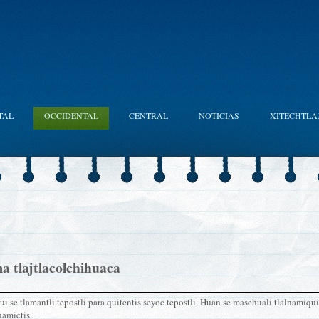
TAL
OCCIDENTAL
CENTRAL
NOTICIAS
XITECHTLA
a tlajtlacolchihuaca
 se tlamantli tepostli para quitentis seyoc tepostli. Huan se masehuali tlalnami
namictis.