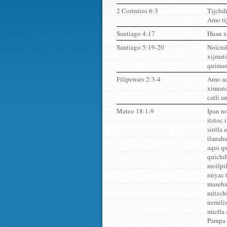
2 Corintios 6:3
Tijchih
Amo tij
Santiago 4:17
Huan xi
Santiago 5:19-20
Noicnih
xijmati
quiman
Filipenses 2:3-4
Amo aq
ximoec
catli a
Mateo 18:1-9
Ipan no
itztoc 
sintla
tlanahu
aqui qu
quichi
moilpi
miyac t
masehua
mitzchi
nemili
mictla 
Pampa 