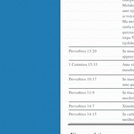
Melahua
amo tij
se toic
Ma moca
sintla 
quicuas
iixpa T
tijchih
Proverbios 13:20
Se mase
ajquey
1 Corintios 15:33
Amo xiq
masehua
Proverbios 10:17
Se mase
amo qui
Proverbios 11:9
Se tlac
mocholo
Proverbios 14:7
Ximohue
Proverbios 14:15
Se catl
moilhuÃ