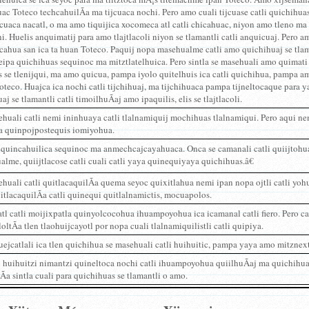
c Toteco techcahuilÃ­a ma tijcuaca nochi. Pero amo cuali tijcuase catli quichihua
cuaca nacatl, o ma amo tiquijica xocomeca atl catli chicahuac, niyon amo tleno ma 
ni. Huelis anquimatij para amo tlajtlacoli niyon se tlamantli catli anquicuaj. Pero 
hua san ica ta huan Toteco. Paquij nopa masehualme catli amo quichihuaj se tlaman
teipa quichihuas sequinoc ma mitztlatelhuica. Pero sintla se masehuali amo quimati 
 se tlenijqui, ma amo quicua, pampa iyolo quitelhuis ica catli quichihua, pampa am
oteco. Huajca ica nochi catli tijchihuaj, ma tijchihuaca pampa tijneltocaque para y
uaj se tlamantli catli timoilhuÃ­aj amo ipaquilis, elis se tlajtlacoli.
huali catli nemi ininhuaya catli tlalnamiquij mochihuas tlalnamiqui. Pero aqui n
a quinpojpostequis iomiyohua.
uincahuilica sequinoc ma anmechcajcayahuaca. Onca se camanali catli quiijtohua: 
lme, quiijtlacose catli cuali catli yaya quinequiyaya quichihuas.â€
huali catli quitlacaquilÃ­a quema seyoc quixitlahua nemi ipan nopa ojtli catli yohu
tlacaquilÃ­a catli quinequi quitlalnamictis, mocuapolos.
atl catli moijixpatla quinyolcocohua ihuampoyohua ica icamanal catli fiero. Pero c
ltÃ­a tlen tlaohuijcayotl por nopa cuali tlalnamiquilistli catli quipiya.
jcatlali ica tlen quichihua se masehuali catli huihuitic, pampa yaya amo mitznextil
i huihuitzi nimantzi quineltoca nochi catli ihuampoyohua quiilhuÃ­aj ma quichihua,
­a sintla cuali para quichihuas se tlamantli o amo.