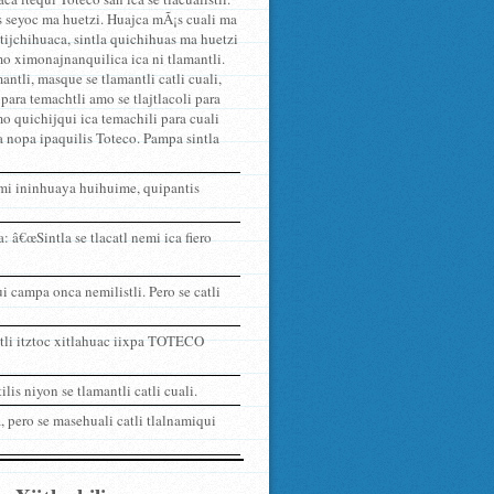
s seyoc ma huetzi. Huajca mÃ¡s cuali ma
tijchihuaca, sintla quichihuas ma huetzi
amo ximonajnanquilica ica ni tlamantli.
tli, masque se tlamantli catli cuali,
para temachtli amo se tlajtlacoli para
o quichijqui ica temachili para cuali
a nopa ipaquilis Toteco. Pampa sintla
emi ininhuaya huihuime, quipantis
â€œSintla se tlacatl nemi ica fiero
i campa onca nemilistli. Pero se catli
atli itztoc xitlahuac iixpa TOTECO
is niyon se tlamantli catli cuali.
 pero se masehuali catli tlalnamiqui