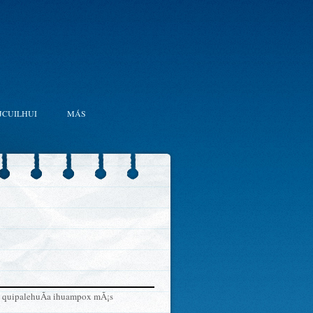
JCUILHUI
MÁS
qui quipalehuÃ­a ihuampox mÃ¡s