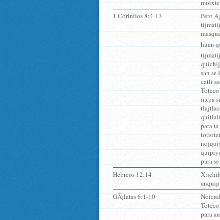
moixtey
1 Corintios 8:4-13
Pero Â¿
tijmati
masque 
huan qu
tijmati
quichij
san se 
catli s
Toteco 
iixpa s
tlajtla
quitlal
para ta
totiotz
nojquiy
quipiya
para se
Hebreos 12:14
Xijchih
anquipi
GÃ¡latas 6:1-10
Noicnih
Toteco
para a