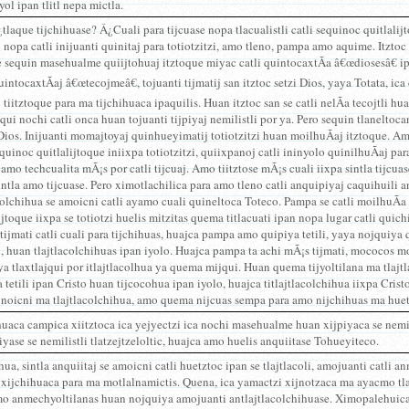
ol ipan tlitl nepa mictla.
tlaque tijchihuase? Â¿Cuali para tijcuase nopa tlacualistli catli sequinoc quitlalij
j nopa catli inijuanti quinitaj para totiotzitzi, amo tleno, pampa amo aquime. Itzt
sequin masehualme quiijtohuaj itztoque miyac catli quintocaxtÃ­a â€œdiosesâ€ ipan
intocaxtÃ­aj â€œtecojmeâ€, tojuanti tijmatij san itztoc setzi Dios, yaya Totata, ica
j tiitztoque para ma tijchihuaca ipaquilis. Huan itztoc san se catli nelÃ­a tecojtli hu
qui nochi catli onca huan tojuanti tijpiyaj nemilistli por ya. Pero sequin tlaneltoc
Dios. Inijuanti momajtoyaj quinhueyimatij totiotzitzi huan moilhuÃ­aj itztoque. Ama
equinoc quitlalijtoque iniixpa totiotzitzi, quiixpanoj catli ininyolo quinilhuÃ­aj pa
amo techcualita mÃ¡s por catli tijcuaj. Amo tiitztose mÃ¡s cuali iixpa sintla tijcuas
intla amo tijcuase. Pero ximotlachilica para amo tleno catli anquipiyaj caquihuili 
colchihua se amoicni catli ayamo cuali quineltoca Toteco. Pampa se catli moilhuÃ­a
ijtoque iixpa se totiotzi huelis mitzitas quema titlacuati ipan nopa lugar catli quic
 tijmati catli cuali para tijchihuas, huajca pampa amo quipiya tetili, yaya nojquiya 
i, huan tlajtlacolchihuas ipan iyolo. Huajca pampa ta achi mÃ¡s tijmati, mococos mo
a tlaxtlajqui por itlajtlacolhua ya quema mijqui. Huan quema tijyoltilana ma tlajt
 tetili ipan Cristo huan tijcocohua ipan iyolo, huajca titlajtlacolchihua iixpa Cristo
 noicni ma tlajtlacolchihua, amo quema nijcuas sempa para amo nijchihuas ma huet
uaca campica xiitztoca ica yejyectzi ica nochi masehualme huan xijpiyaca se nemili
yase se nemilistli tlatzejtzeloltic, huajca amo huelis anquiitase Tohueyiteco.
ua, sintla anquiitaj se amoicni catli huetztoc ipan se tlajtlacoli, amojuanti catli a
 xijchihuaca para ma motlalnamictis. Quena, ica yamactzi xijnotzaca ma ayacmo tl
mo anmechyoltilanas huan nojquiya amojuanti antlajtlacolchihuase. Ximopalehuica