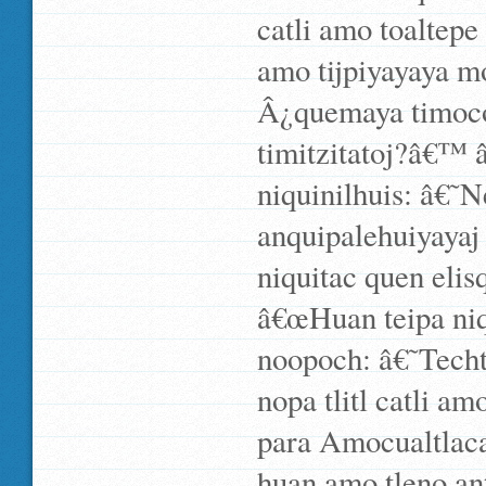
catli amo toaltepe 
amo tijpiyayaya m
Â¿quemaya timococ
timitzitatoj?â€™ 
niquinilhuis: â€˜
anquipalehuiyayaj s
niquitac quen eli
â€œHuan teipa niqu
noopoch: â€˜Techt
nopa tlitl catli a
para Amocualtlaca
huan amo tleno an