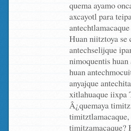
quema ayamo oncay
axcayotl para tei
antechtlamacaque
Huan niitztoya se 
antechselijque ipa
nimoquentis huan
huan antechmocuitl
anyajque antechit
xitlahuaque iixpa 
Â¿quemaya timitz
timitztlamacaque,
timitzamacaque? 