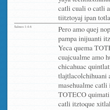
catli cuali o catli
tiitztoyaj ipan totl
Salmos 1:4-6
Pero amo quej nop
pampa inijuanti itz
Yeca quema TOTEC
cuajcualme amo hu
chicahuac quintlat
tlajtlacolchihuan
masehualme catli 
TOTECO quimati n
catli itztoque xit