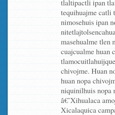
tlaltipactli ipan t
tequihuajme catli 
nimosehuis ipan no
nitetlajtolsencahu
masehualme tlen no
cuajcualme huan c
tlamocuitlahuijque
chivojme. Huan no
huan nopa chivojm
niquinilhuis nopa 
â€˜Xihualaca amoj
Xicalaquica campa