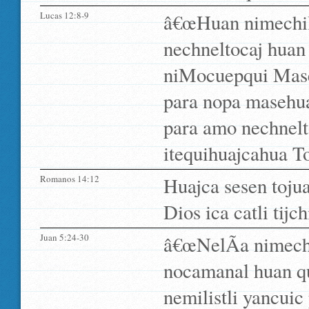
Lucas 12:8-9
â€œHuan nimechil
nechneltocaj huan 
niMocuepqui Maseh
para nopa masehua
para amo nechnelto
itequihuajcahua T
Romanos 14:12
Huajca sesen tojua
Dios ica catli tijch
Juan 5:24-30
â€œNelÃ­a nimechi
nocamanal huan qui
nemilistli yancui