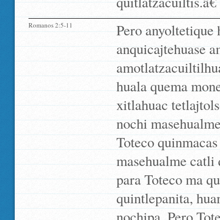
quitlatzacuiltis.â€
Romanos 2:5-11
Pero anyoltetique
anquicajtehuase a
amotlatzacuiltilhu
huala quema monex
xitlahuac tetlajto
nochi masehualme q
Toteco quinmacas 
masehualme catli q
para Toteco ma qu
quintlepanita, hua
nochipa. Pero Tote