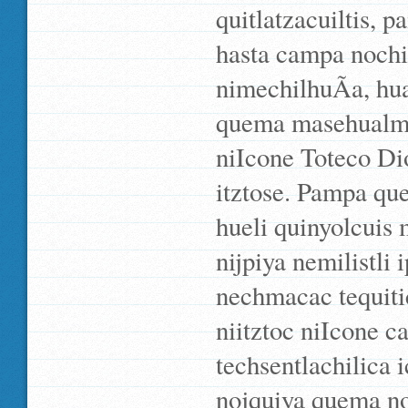
quitlatzacuiltis,
hasta campa nochi 
nimechilhuÃ­a, hua
quema masehualme 
niIcone Toteco Dio
itztose. Pampa que
hueli quinyolcuis
nijpiya nemilistli
nechmacac tequiti
niitztoc niIcone 
techsentlachilica i
nojquiya quema no