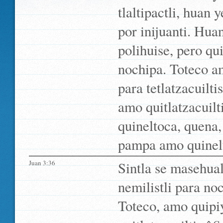
tlaltipactli, huan 
por inijuanti. Hua
polihuise, pero qui
nochipa. Toteco amo
para tetlatzacuilt
amo quitlatzacuilt
quineltoca, quena,
pampa amo quinelto
Juan 3:36
Sintla se masehual
nemilistli para no
Toteco, amo quipiy