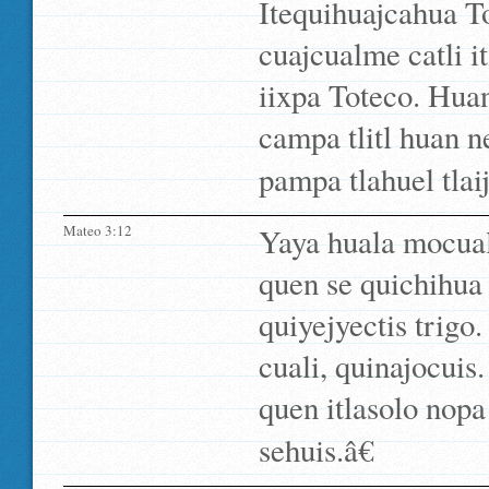
Itequihuajcahua T
cuajcualme catli i
iixpa Toteco. Hu
campa tlitl huan 
pampa tlahuel tlaij
Mateo 3:12
Yaya huala mocual
quen se quichihua 
quiyejyectis trigo.
cuali, quinajocuis
quen itlasolo nopa 
sehuis.â€