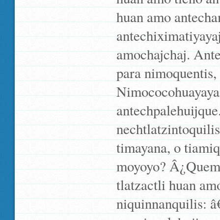
huan amo antecham
antechiximatiyaya
amochajchaj. Ante
para nimoquentis
Nimococohuayaya h
antechpalehuijque
nechtlatzintoquil
timayana, o tiamiq
moyoyo? Â¿Quemay
tlatzactli huan a
niquinnanquilis: 