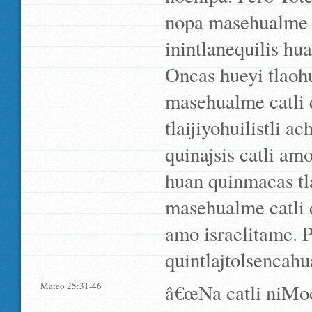
nopa masehualme ca
inintlanequilis hua
Oncas hueyi tlaohui
masehualme catli q
tlaijiyohuilistli a
quinajsis catli am
huan quinmacas tla
masehualme catli q
amo israelitame. 
quintlajtolsencah
Mateo 25:31-46
â€œNa catli niMo