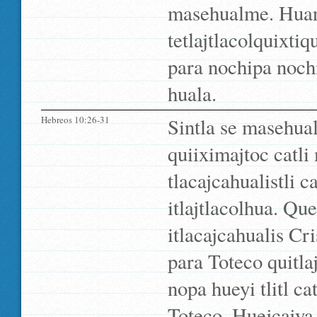
masehualme. Huan 
tetlajtlacolquixt
para nochipa nochi
huala.
Hebreos 10:26-31
Sintla se masehual
quiiximajtoc catl
tlacajcahualistli 
itlajtlacolhua. Qu
itlacajcahualis Cri
para Toteco quitla
nopa hueyi tlitl ca
Toteco. Huejcajya