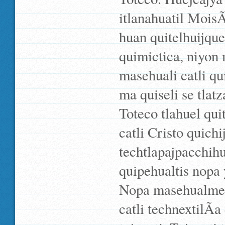
itlanahuatil Mois
huan quitelhuijque
quimictica, niyon 
masehuali catli q
ma quiseli se tlatz
Toteco tlahuel quit
catli Cristo quich
techtlapajpacchihu
quipehualtis nopa
Nopa masehualme c
catli technextilÃ­