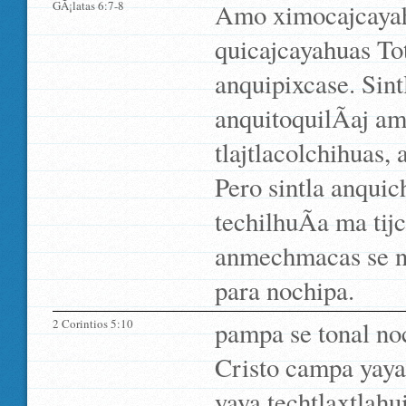
GÃ¡latas 6:7-8
Amo ximocajcayah
quicajcayahuas Tot
anquipixcase. Sint
anquitoquilÃ­aj am
tlajtlacolchihuas, 
Pero sintla anquic
techilhuÃ­a ma tij
anmechmacas se ne
para nochipa.
2 Corintios 5:10
pampa se tonal no
Cristo campa yaya
yaya techtlaxtlahu