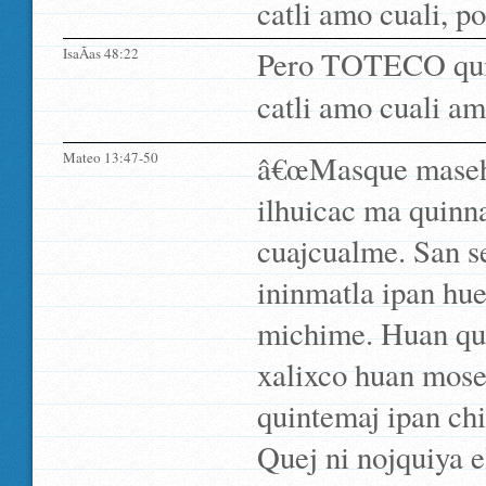
catli amo cuali, po
IsaÃ­as 48:22
Pero TOTECO quii
catli amo cuali am
Mateo 13:47-50
â€œMasque masehua
ilhuicac ma quinna
cuajcualme. San s
ininmatla ipan hue
michime. Huan que
xalixco huan mose
quintemaj ipan chi
Quej ni nojquiya el