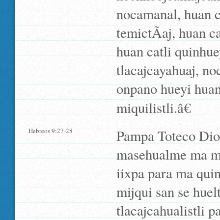
nocamanal, huan cat
temictÃ­aj, huan ca
huan catli quinhuey
tlacajcayahuaj, noc
onpano hueyi huan
miquilistli.â€
Hebreos 9:27-28
Pampa Toteco Dios
masehualme ma miq
iixpa para ma quin
mijqui san se hue
tlacajcahualistli p