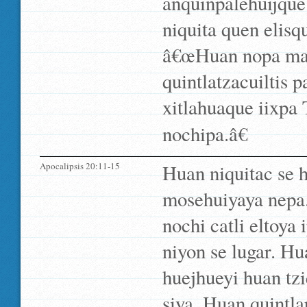
anquinpalehuijque n
niquita quen elis
â€œHuan nopa ma
quintlatzacuiltis 
xitlahuaque iixpa 
nochipa.â€
Apocalipsis 20:11-15
Huan niquitac se h
mosehuiyaya nepa. 
nochi catli eltoya
niyon se lugar. Hua
huejhueyi huan tzi
siya. Huan quintl