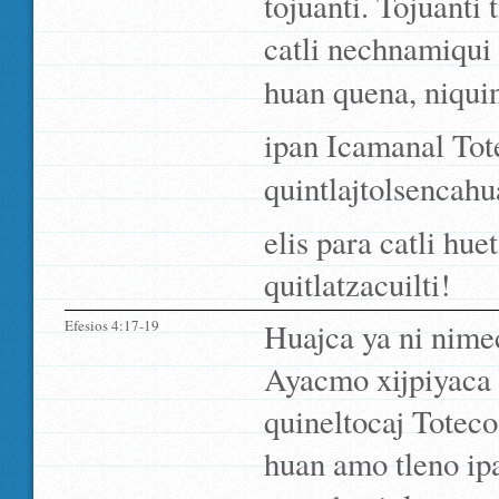
tojuanti. Tojuanti
catli nechnamiqui 
huan quena, niquin
ipan Icamanal Tot
quintlajtolsencah
elis para catli hu
quitlatzacuilti!
Efesios 4:17-19
Huajca ya ni nimec
Ayacmo xijpiyaca
quineltocaj Toteco
huan amo tleno ipa