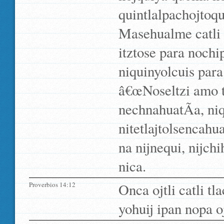
quintlalpachojtoq
Masehualme catli q
itztose para nochip
niquinyolcuis para 
â€œNoseltzi amo t
nechnahuatÃ­a, ni
nitetlajtolsencahu
na nijnequi, nijchi
nica.
Proverbios 14:12
Onca ojtli catli tl
yohuij ipan nopa oj