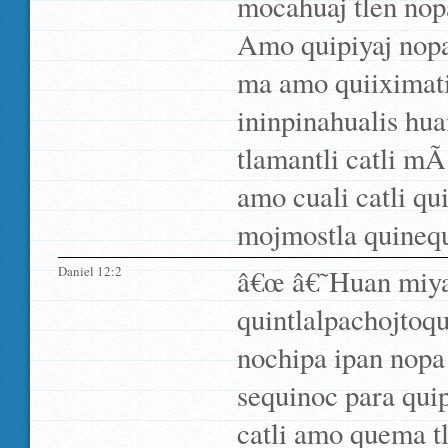
mocahuaj tlen nopa
Amo quipiyaj nopa
ma amo quiiximati
ininpinahualis hu
tlamantli catli mÃ
amo cuali catli qui
mojmostla quinequ
Daniel 12:2
â€œ â€˜Huan miyaq
quintlalpachojtoqu
nochipa ipan nopa 
sequinoc para quipa
catli amo quema t