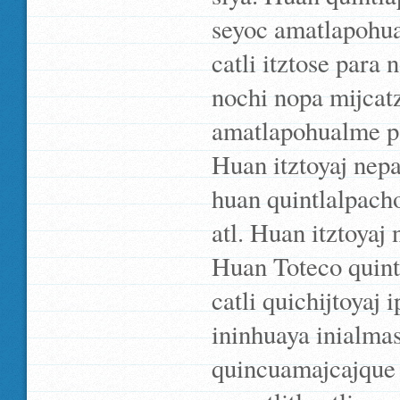
seyoc amatlapohua
catli itztose para
nochi nopa mijcatzi
amatlapohualme pa
Huan itztoyaj nepa 
huan quintlalpacho
atl. Huan itztoyaj 
Huan Toteco quintl
catli quichijtoyaj 
ininhuaya inialmas
quincuamajcajque i