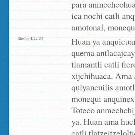
para anmechcohua
ica nochi catli an
amotonal, monequi 
Efesios 4:22-24
Huan ya anquicuam
quema antlacajcay
tlamantli catli fie
xijchihuaca. Ama 
quiyancuilis amot
monequi anquinext
Toteco anmechchij
ya. Huan ama hueli
catli tlatzejtzelolti