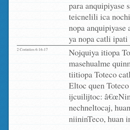
para anquipiyase s
teicnelili ica no
nopa anquipiyase 
ya nopa catli ipati
2 Corintios 6:16-17
Nojquiya itiopa Tot
masehualme quinma
tiitiopa Toteco ca
Eltoc quen Toteco
ijcuilijtoc: â€œN
nechneltocaj, huan 
niininTeco, huan i