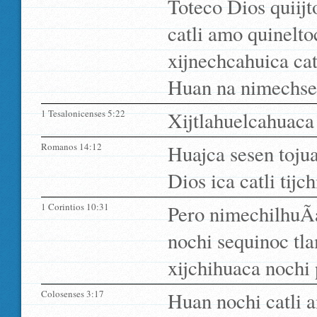
Toteco Dios quiij
catli amo quinelt
xijnechcahuica catl
Huan na nimechseli
1 Tesalonicenses 5:22
Xijtlahuelcahuaca 
Romanos 14:12
Huajca sesen tojua
Dios ica catli tijch
1 Corintios 10:31
Pero nimechilhuÃ­a,
nochi sequinoc tla
xijchihuaca nochi 
Colosenses 3:17
Huan nochi catli a