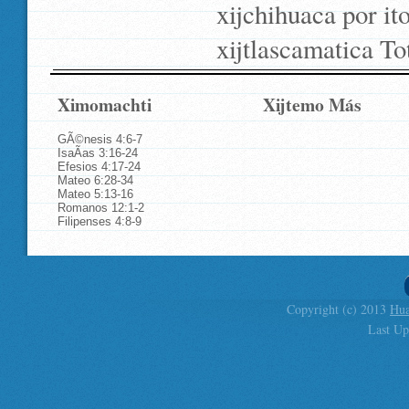
xijchihuaca por i
xijtlascamatica To
Ximomachti
Xijtemo Más
GÃ©nesis 4:6-7
IsaÃ­as 3:16-24
Efesios 4:17-24
Mateo 6:28-34
Mateo 5:13-16
Romanos 12:1-2
Filipenses 4:8-9
Copyright (c) 2013
Hua
Last Up