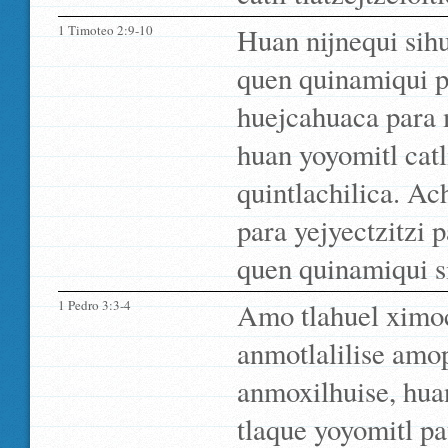
1 Timoteo 2:9-10
Huan nijnequi sih
quen quinamiqui p
huejcahuaca para m
huan yoyomitl cat
quintlachilica. Ac
para yejyectzitzi 
quen quinamiqui si
1 Pedro 3:3-4
Amo tlahuel ximoc
anmotlalilise amo
anmoxilhuise, huan
tlaque yoyomitl p