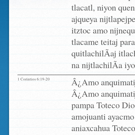
tlacatl, niyon que
ajqueya nijtlapejp
itztoc amo nijneq
tlacame teitaj par
quitlachilÃ­aj itla
na nijtlachilÃ­a iyo
1 Corintios 6:19-20
Â¿Amo anquimatij 
Â¿Amo anquimatij
pampa Toteco Dios
amojuanti ayacmo
aniaxcahua Toteco,