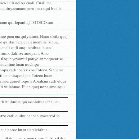
ca catli nelÃ­a cuali. Cuali ma
a quinyacanaca para amo aqui huelis
tli amo quitlepanitaj TOTECO san
ehue para ma quiyacana. Huan sintla quej
quiitas para cuali inemilis isihua,
 cuali catli anquichihuaj huan
li anmotlalilise amopani. Amo
 tlaque yoyomitl patiyo anmoquentise.
ca nochime huan nochipa
pa catli ipati iixpa Toteco. Sihuame
uanti mochixque ipan Toteco huan
ampa quineltoquili Abraham catli elqui
tli xitlahuac. Huan quej nopa amo aqui
tli huihuitic quisosolohua ichaj ica
pitzo catli quihuica ipan iyacatzol se
encualantoc huan tlatelchihua.
niitztoc, pero quena, ama Cristo itztoc