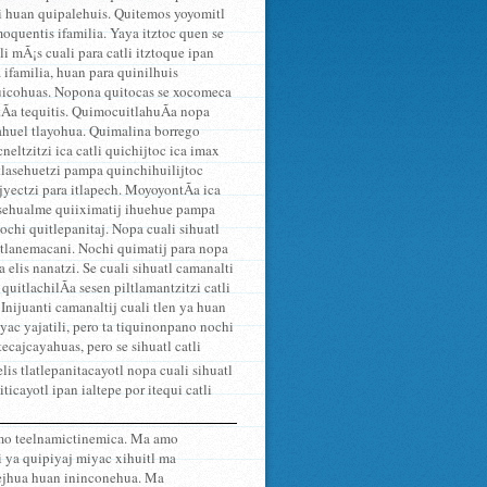
li huan quipalehuis. Quitemos yoyomitl
moquentis ifamilia. Yaya itztoc quen se
i mÃ¡s cuali para catli itztoque ipan
 ifamilia, huan para quinilhuis
 quicohuas. Nopona quitocas se xocomeca
ctÃ­a tequitis. QuimocuitlahuÃ­a nopa
tlahuel tlayohua. Quimalina borrego
neltzitzi ica catli quichijtoc ica imax
lasehuetzi pampa quinchihuilijtoc
jyectzi para itlapech. MoyoyontÃ­a ica
masehualme quiiximatij ihuehue pampa
ochi quitlepanitaj. Nopa cuali sihuatl
 tlanemacani. Nochi quimatij para nopa
elis nanatzi. Se cuali sihuatl camanalti
quitlachilÃ­a sesen piltlamantzitzi catli
Inijuanti camanaltij cuali tlen ya huan
yac yajatili, pero ta tiquinonpano nochi
ecajcayahuas, pero se sihuatl catli
s tlatlepanitacayotl nopa cuali sihuatl
ticayotl ipan ialtepe por itequi catli
amo teelnamictinemica. Ma amo
i ya quipiyaj miyac xihuitl ma
uejhua huan ininconehua. Ma