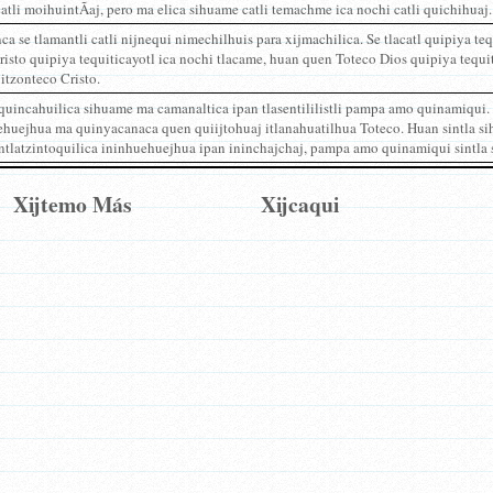
atli moihuintÃ­aj, pero ma elica sihuame catli temachme ica nochi catli quichihuaj.
ca se tlamantli catli nijnequi nimechilhuis para xijmachilica. Se tlacatl quipiya teq
isto quipiya tequiticayotl ica nochi tlacame, huan quen Toteco Dios quipiya tequiti
itzonteco Cristo.
quincahuilica sihuame ma camanaltica ipan tlasentililistli pampa amo quinamiqui
ehuejhua ma quinyacanaca quen quiijtohuaj itlanahuatilhua Toteco. Huan sintla si
tlatzintoquilica ininhuehuejhua ipan ininchajchaj, pampa amo quinamiqui sintla se s
Xijtemo Más
Xijcaqui