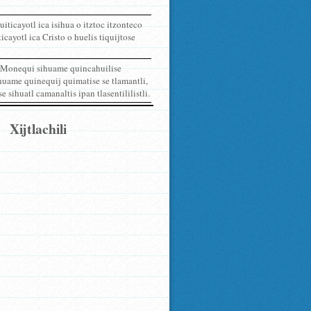
uiticayotl ica isihua o itztoc itzonteco
cayotl ica Cristo o huelis tiquijtose
. Monequi sihuame quincahuilise
huame quinequij quimatise se tlamantli,
ihuatl camanaltis ipan tlasentililistli.
Xijtlachili