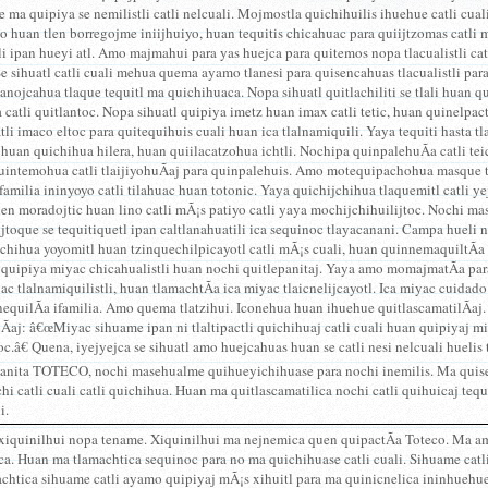
 ma quipiya se nemilistli catli nelcuali. Mojmostla quichihuilis ihuehue catli cua
no huan tlen borregojme iniijhuiyo, huan tequitis chicahuac para quiijtzomas catli 
i ipan hueyi atl. Amo majmahui para yas huejca para quitemos nopa tlacualistli catl
Se sihuatl catli cuali mehua quema ayamo tlanesi para quisencahuas tlacualistli para
anojcahua tlaque tequitl ma quichihuaca. Nopa sihuatl quitlachiliti se tlali huan
a catli quitlantoc. Nopa sihuatl quipiya imetz huan imax catli tetic, huan quinelpa
tli imaco eltoc para quitequihuis cuali huan ica tlalnamiquili. Yaya tequiti hasta 
 huan quichihua hilera, huan quiilacatzohua ichtli. Nochipa quinpalehuÃ­a catli teic
uintemohua catli tlaijiyohuÃ­aj para quinpalehuis. Amo motequipachohua masque t
familia ininyoyo catli tilahuac huan totonic. Yaya quichijchihua tlaquemitl catli ye
len moradojtic huan lino catli mÃ¡s patiyo catli yaya mochijchihuilijtoc. Nochi 
ijtoque se tequitiquetl ipan caltlanahuatili ica sequinoc tlayacanani. Campa hueli n
jchihua yoyomitl huan tzinquechilpicayotl catli mÃ¡s cuali, huan quinnemaquiltÃ­a
 quipiya miyac chicahualistli huan nochi quitlepanitaj. Yaya amo momajmatÃ­a para 
ac tlalnamiquilistli, huan tlamachtÃ­a ica miyac tlaicnelijcayotl. Ica miyac cuidado 
quilÃ­a ifamilia. Amo quema tlatzihui. Iconehua huan ihuehue quitlascamatilÃ­aj. 
Ã­aj: â€œMiyac sihuame ipan ni tlaltipactli quichihuaj catli cuali huan quipiyaj mi
c.â€ Quena, iyejyejca se sihuatl amo huejcahuas huan se catli nesi nelcuali huelis t
panita TOTECO, nochi masehualme quihueyichihuase para nochi inemilis. Ma quiseli
hi catli cuali catli quichihua. Huan ma quitlascamatilica nochi catli quihuicaj tequi
i.
 xiquinilhui nopa tename. Xiquinilhui ma nejnemica quen quipactÃ­a Toteco. Ma 
ca. Huan ma tlamachtica sequinoc para no ma quichihuase catli cuali. Sihuame catl
chtica sihuame catli ayamo quipiyaj mÃ¡s xihuitl para ma quinicnelica ininhueh