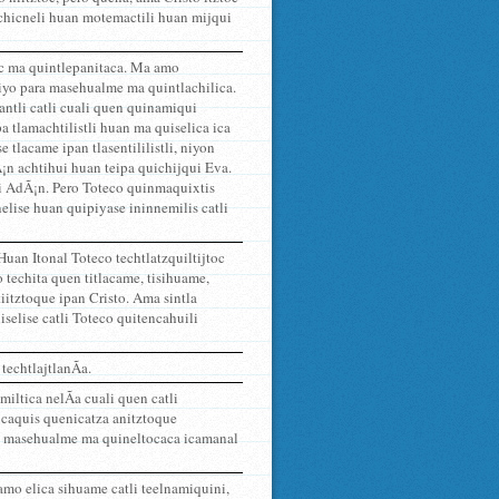
nechicneli huan motemactili huan mijqui
c ma quintlepanitaca. Ma amo
tiyo para masehualme ma quintlachilica.
antli catli cuali quen quinamiqui
a tlamachtilistli huan ma quiselica ica
tlacame ipan tlasentililistli, niyon
¡n achtihui huan teipa quichijqui Eva.
i AdÃ¡n. Pero Toteco quinmaquixtis
nelise huan quipiyase ininnemilis catli
an Itonal Toteco techtlatzquiltijtoc
 techita quen titlacame, tisihuame,
tiitztoque ipan Cristo. Ama sintla
selise catli Toteco quitencahuili
techtlajtlanÃ­a.
miltica nelÃ­a cuali quen catli
jcaquis quenicatza anitztoque
ra masehualme ma quineltocaca icamanal
mo elica sihuame catli teelnamiquini,