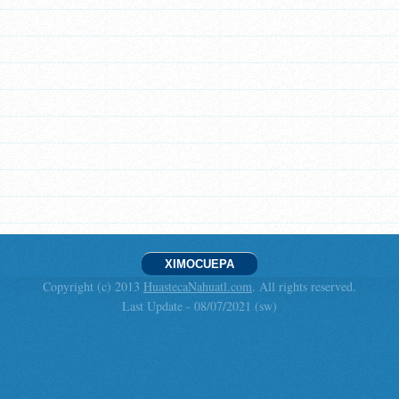
XIMOCUEPA
Copyright (c) 2013
HuastecaNahuatl.com
. All rights reserved.
Last Update - 08/07/2021 (sw)