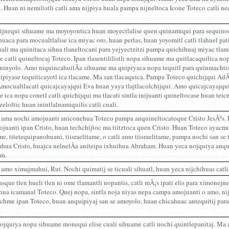
. Huan ni nemilistli catli ama nijpiya huala pampa nijneltoca Icone Toteco catli 
ijnequi sihuame ma moyoyontica huan moyectlalise quen quinamiqui para sequino
uaca para mocualtlalise ica miyac oro, huan perlas, huan yoyomitl catli tlahuel pa
ali ma quinitaca sihua tlaneltocani para yejyectzitzi pampa quichihuaj miyac tlam
 catli quineltocaj Toteco. Ipan tlasentililistli nopa sihuame ma quitlacaquilica nop
ninyolo. Amo niquincahuilÃ­a sihuame ma quipiyaca nopa tequitl para quinmachtise 
ipiyase tequiticayotl ica tlacame. Ma san tlacaquica. Pampa Toteco quichijqui AdÃ
mocualtlacatl quicajcayajqui Eva huan yaya tlajtlacolchijqui. Amo quicajcayajqu
 ica nopa conetl catli quichijqui ma tlacati sintla inijuanti quineltocase huan teic
tzeloltic huan inintlalnamiquilis catli cuali.
 ama nochi amojuanti aniconehua Toteco pampa anquineltocatoque Cristo JesÃºs. Hu
ojuanti ipan Cristo, huan techchijtoc ma tiitztoca quen Cristo. Huan Toteco ayacmo
me, titetequipanohuani, tiisraelitame, o catli amo tiisraelitame, pampa nochi san se 
hua Cristo, huajca nelnelÃ­a aniteipa ixhuihua Abraham. Huan yeca nojquiya anqui
m.
amo ximajmahui, Rut. Nochi quimatij se ticuali sihuatl, huan yeca nijchihuas catli 
sque tlen hueli tlen ni ome tlamantli nopantis, catli mÃ¡s ipati elis para ximonejne
hua icamanal Toteco. Quej nopa, sintla noja niyas nepa campa amojuanti o amo, ni
chme ipan Toteco, huan anquipiyaj san se amoyolo, huan chicahuac antequitij pa
.
ojquiya nopa sihuame monequi elise cuali sihuame catli nochi quintlepanitaj. Ma a