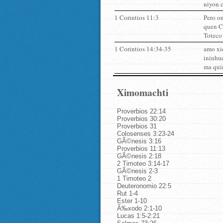
niyon c
1 Corintios 11:3
Pero on
quen Cr
Toteco 
1 Corintios 14:34-35
amo xi
ininhu
ma quin
Ximomachti
Proverbios 22:14
Proverbios 30:20
Proverbios 31
Colosenses 3:23-24
GÃ©nesis 3:16
Proverbios 11:13
GÃ©nesis 2:18
2 Timoteo 3:14-17
GÃ©nesis 2-3
1 Timoteo 2
Deuteronomio 22:5
Rut 1-4
Ester 1-10
Ã‰xodo 2:1-10
Lucas 1:5-2:21