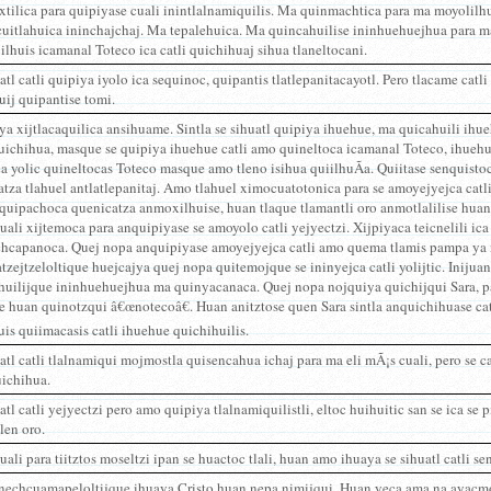
tilica para quipiyase cuali inintlalnamiquilis. Ma quinmachtica para ma moyolilhui
uitlahuica ininchajchaj. Ma tepalehuica. Ma quincahuilise ininhuehuejhua para m
jilhuis icamanal Toteco ica catli quichihuaj sihua tlaneltocani.
atl catli quipiya iyolo ica sequinoc, quipantis tlatlepanitacayotl. Pero tlacame ca
ij quipantise tomi.
a xijtlacaquilica ansihuame. Sintla se sihuatl quipiya ihuehue, ma quicahuili ihu
ichihua, masque se quipiya ihuehue catli amo quineltoca icamanal Toteco, ihuehue 
a yolic quineltocas Toteco masque amo tleno isihua quiilhuÃ­a. Quiitase senquistoc
tza tlahuel antlatlepanitaj. Amo tlahuel ximocuatotonica para se amoyejyejca cat
quipachoca quenicatza anmoxilhuise, huan tlaque tlamantli oro anmotlalilise huan
ali xijtemoca para anquipiyase se amoyolo catli yejyectzi. Xijpiyaca teicnelili i
hcapanoca. Quej nopa anquipiyase amoyejyejca catli amo quema tlamis pampa ya no
latzejtzeloltique huejcajya quej nopa quitemojque se ininyejca catli yolijtic. Inij
huilijque ininhuehuejhua ma quinyacanaca. Quej nopa nojquiya quichijqui Sara, p
e huan quinotzqui â€œnotecoâ€. Huan anitztose quen Sara sintla anquichihuase ca
s quiimacasis catli ihuehue quichihuilis.
atl catli tlalnamiqui mojmostla quisencahua ichaj para ma eli mÃ¡s cuali, pero se ca
uichihua.
atl catli yejyectzi pero amo quipiya tlalnamiquilistli, eltoc huihuitic san se ica se 
tlen oro.
ali para tiitztos moseltzi ipan se huactoc tlali, huan amo ihuaya se sihuatl catli s
 nechcuamapeloltijque ihuaya Cristo huan nepa nimijqui. Huan yeca ama na ayacmo 