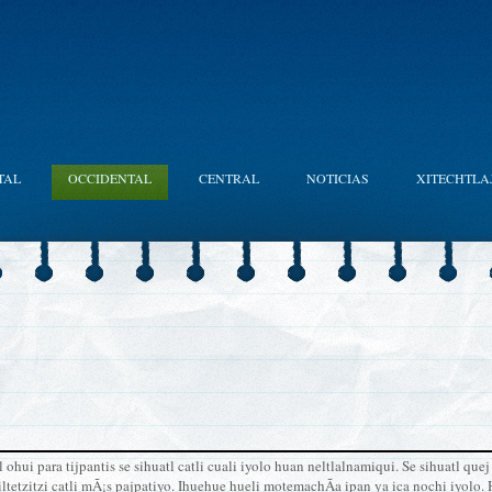
TAL
OCCIDENTAL
CENTRAL
NOTICIAS
XITECHTLA
 ohui para tijpantis se sihuatl catli cuali iyolo huan neltlalnamiqui. Se sihuatl q
ltetzitzi catli mÃ¡s pajpatiyo. Ihuehue hueli motemachÃ­a ipan ya ica nochi iyolo.