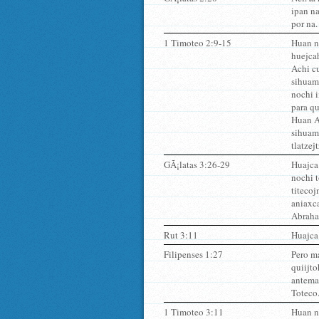
ipan na
por na.
1 Timoteo 2:9-15
Huan n
huejcah
Achi cu
sihuame
nochi i
para qu
Huan A
sihuame
tlatzej
GÃ¡latas 3:26-29
Huajca
nochi t
titecoj
aniaxca
Abraha
Rut 3:11
Huajca 
Filipenses 1:27
Pero ma
quiijto
antema
Toteco
1 Timoteo 3:11
Huan n