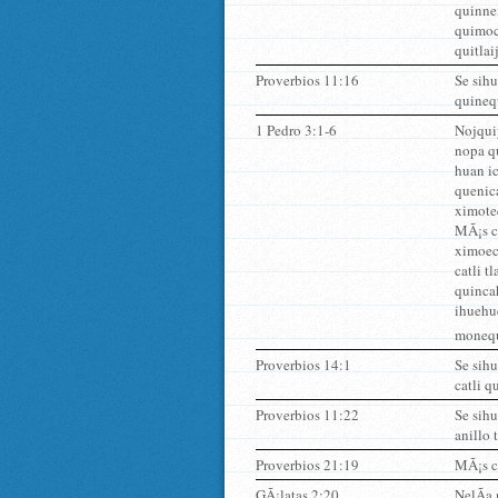
quinnex
quimoc
quitlai
Proverbios 11:16
Se sihu
quinequ
1 Pedro 3:1-6
Nojquiy
nopa qu
huan ic
quenica
ximote
MÃ¡s cu
ximoec
catli t
quinca
ihuehu
monequi
Proverbios 14:1
Se sihu
catli q
Proverbios 11:22
Se sihu
anillo 
Proverbios 21:19
MÃ¡s cu
GÃ¡latas 2:20
NelÃ­a