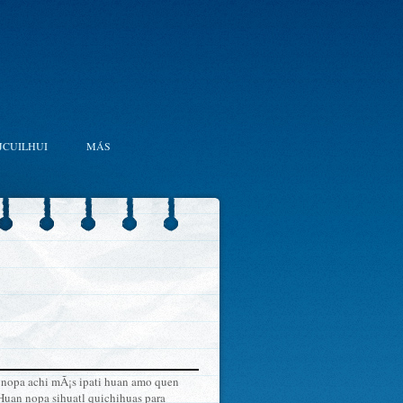
JCUILHUI
MÁS
uej nopa achi mÃ¡s ipati huan amo quen
 Huan nopa sihuatl quichihuas para