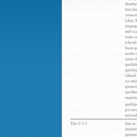
ihuehue
tlen li
cuaacal
ichaj. 
itequip
mili ic
tomi ca
ichcatl
huan q
nochi i
iyoyo t
quitlal
quichi
sihuatl
ica miy
quimone
quiilhu
sequino
quitle
por noc
nelcual
Tito 2:3-5
San se
ihuinti
quinma