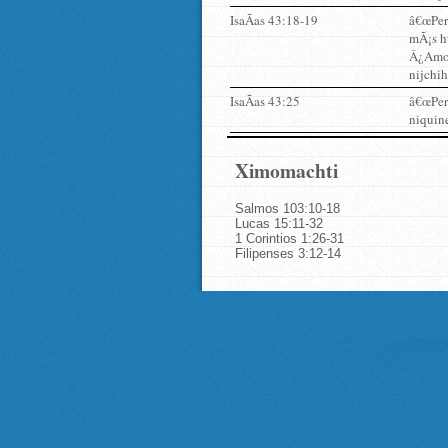
IsaÃ­as 43:18-19
â€œPer
mÃ¡s hu
Â¿Amo a
nijchi
IsaÃ­as 43:25
â€œPer
niquin
Ximomachti
Salmos 103:10-18
Lucas 15:11-32
1 Corintios 1:26-31
Filipenses 3:12-14