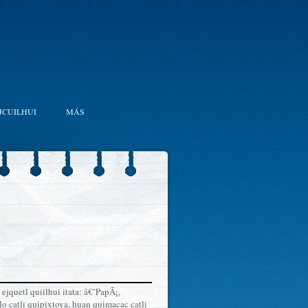
JCUILHUI
MÁS
ejquetl quiilhui itata: â€˜PapÃ¡,
o catli quipixtoya, huan quimacac catli