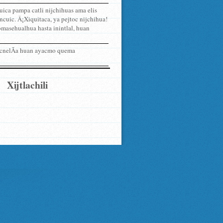
ica pampa catli nijchihuas ama elis
ncuic. Â¡Xiquitaca, ya pejtoc nijchihua!
omasehualhua hasta inintlal, huan
hicnelÃ­a huan ayacmo quema
Xijtlachili