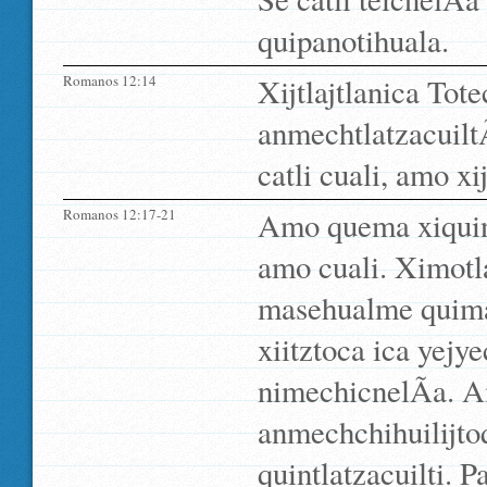
quipanotihuala.
Romanos 12:14
Xijtlajtlanica To
anmechtlatzacuiltÃ
catli cuali, amo xi
Romanos 12:17-21
Amo quema xiquinc
amo cuali. Ximotla
masehualme quimat
xiitztoca ica yejy
nimechicnelÃ­a. 
anmechchihuilijtoq
quintlatzacuilti. 