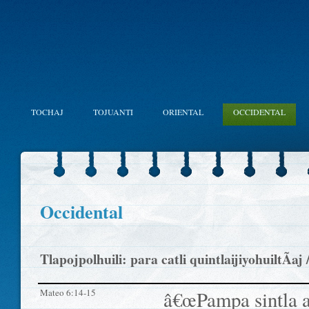
TOCHAJ
TOJUANTI
ORIENTAL
OCCIDENTAL
Occidental
Tlapojpolhuili: para catli quintlaijiyohuiltÃ­a
Mateo 6:14-15
â€œPampa sintla a