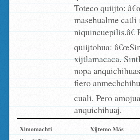
Toteco quiijto: â€
masehualme catli 
niquincuepilis.â€
quiijtohua: â€œSi
xijtlamacaca. Sint
nopa anquichihuas
fiero anmechchihu
cuali. Pero amojuan
anquichihuaj.
Ximomachti
Xijtemo Más