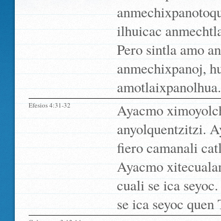
anmechixpanotoque
ilhuicac anmechtl
Pero sintla amo a
anmechixpanoj, h
amotlaixpanolhua.
Efesios 4:31-32
Ayacmo ximoyolch
anyolquentzitzi. 
fiero camanali cat
Ayacmo xitecualan
cuali se ica seyoc
se ica seyoc quen 