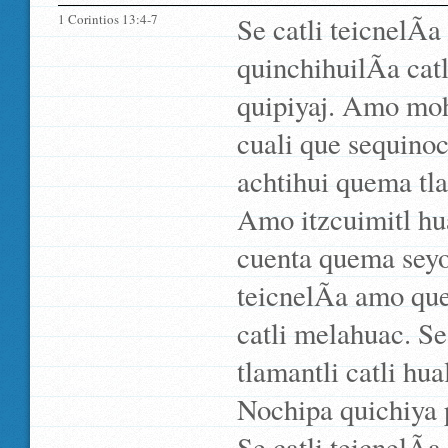
1 Corintios 13:4-7
Se catli teicnelÃ­
quinchihuilÃ­a cat
quipiyaj. Amo mo
cuali que sequinoc
achtihui quema tl
Amo itzcuimitl hu
cuenta quema seyoc
teicnelÃ­a amo que
catli melahuac. Se 
tlamantli catli hua
Nochipa quichiya p
Se catli teicnelÃ­