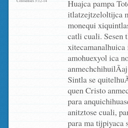
Colosenses 3:12-14
Huajca pampa Tote
itlatzejtzeloltijc
monequi xiquintla
catli cuali. Sesen
xitecamanalhuica 
amohuexyol ica no
anmechchihuilÃ­aj 
Sintla se quitelhuÃ
quen Cristo anmec
para anquichihuas
anitztose cuali, pa
para ma tijpiyaca 