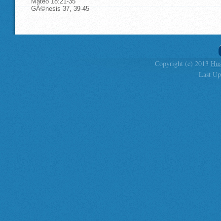
Mateo 18:21-35
GÃ©nesis 37, 39-45
Copyright (c) 2013
Hua
Last Up