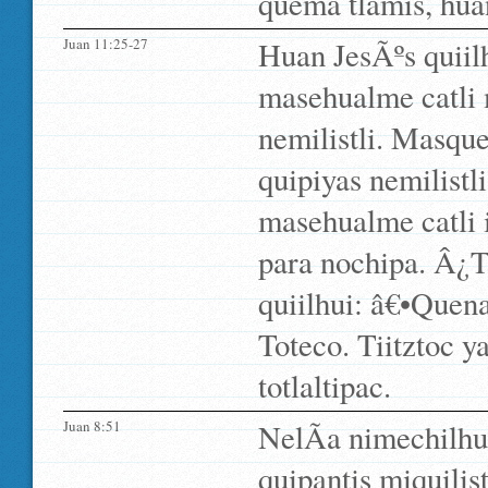
quema tlamis, hua
Juan 11:25-27
Huan JesÃºs quiilh
masehualme catli
nemilistli. Masque
quipiyas nemilistl
masehualme catli 
para nochipa. Â¿T
quiilhui: â€•Quena
Toteco. Tiitztoc ya
totlaltipac.
Juan 8:51
NelÃ­a nimechilhuÃ
quipantis miquilist