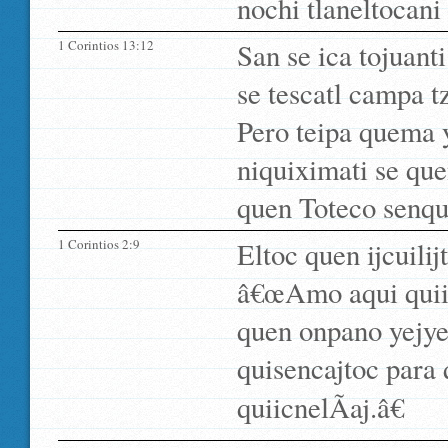
nochi tlaneltocani
1 Corintios 13:12
San se ica tojuanti
se tescatl campa t
Pero teipa quema 
niquiximati se que
quen Toteco senqu
1 Corintios 2:9
Eltoc quen ijcuili
â€œAmo aqui quiit
quen onpano yejyec
quisencajtoc para
quiicnelÃ­aj.â€