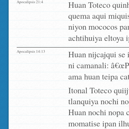
Apocalipsis 21:4
Huan Toteco quinh
quema aqui miquis
niyon mococos pam
achtihuiya eltoya i
Apocalipsis 14:13
Huan nijcajqui se 
ni camanali: â€œP
ama huan teipa cat
Itonal Toteco quii
tlanquiya nochi nop
Huan nochi nopa cu
momatise ipan ilhu