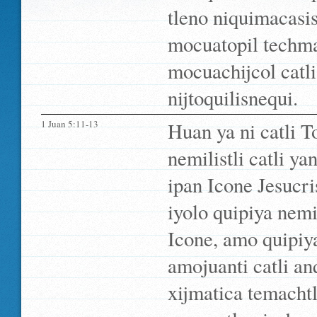
tleno niquimacasi
mocuatopil techma
mocuachijcol catli
nijtoquilisnequi.
1 Juan 5:11-13
Huan ya ni catli 
nemilistli catli ya
ipan Icone Jesucri
iyolo quipiya nemil
Icone, amo quipiya
amojuanti catli an
xijmatica temachtl