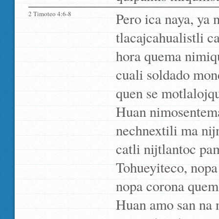
2 Timoteo 4:6-8
Pero ica naya, ya 
tlacajcahualistli 
hora quema nimiqu
cuali soldado mone
quen se motlalojqu
Huan nimosentemac
nechnextili ma nij
catli nijtlantoc pa
Tohueyiteco, nopa 
nopa corona quema 
Huan amo san na ni