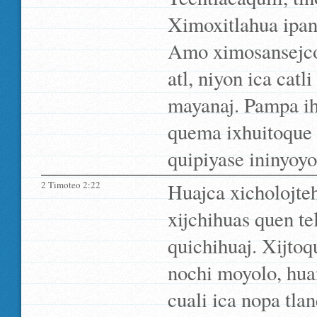
Ximoxitlahua ipan
Amo ximosansejcot
atl, niyon ica cat
mayanaj. Pampa ihu
quema ixhuitoque m
quipiyase ininyoyo
2 Timoteo 2:22
Huajca xicholojte
xijchihuas quen te
quichihuaj. Xijtoqu
nochi moyolo, hua
cuali ica nopa tla