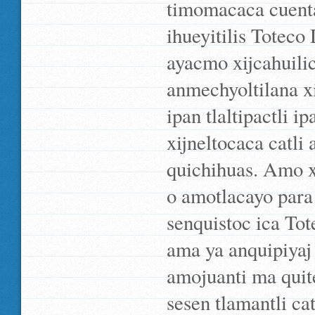
timomacaca cuenta 
ihueyitilis Toteco
ayacmo xijcahuili
anmechyoltilana x
ipan tlaltipactli i
xijneltocaca catli
quichihuas. Amo x
o amotlacayo para
senquistoc ica To
ama ya anquipiyaj 
amojuanti ma quit
sesen tlamantli ca