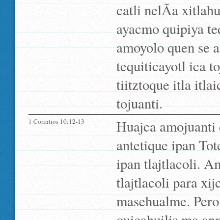
catli nelÃ­a xitla
ayacmo quipiya te
amoyolo quen se 
tequiticayotl ica 
tiitztoque itla itl
tojuanti.
1 Corintios 10:12-13
Huajca amojuanti 
antetique ipan Tot
ipan tlajtlacoli.
tlajtlacoli para x
masehualme. Pero 
quicahuilis ma anm