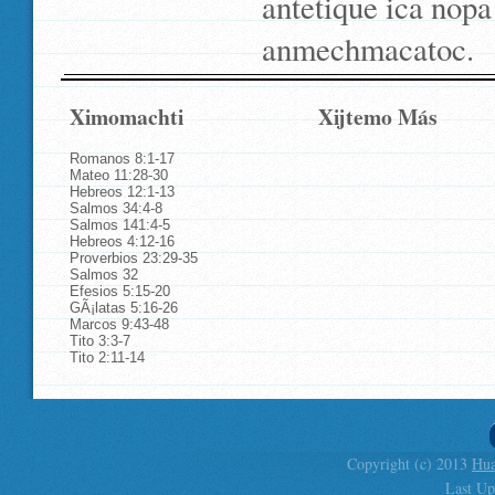
antetique ica nopa 
anmechmacatoc.
Ximomachti
Xijtemo Más
Romanos 8:1-17
Mateo 11:28-30
Hebreos 12:1-13
Salmos 34:4-8
Salmos 141:4-5
Hebreos 4:12-16
Proverbios 23:29-35
Salmos 32
Efesios 5:15-20
GÃ¡latas 5:16-26
Marcos 9:43-48
Tito 3:3-7
Tito 2:11-14
Copyright (c) 2013
Hua
Last Up