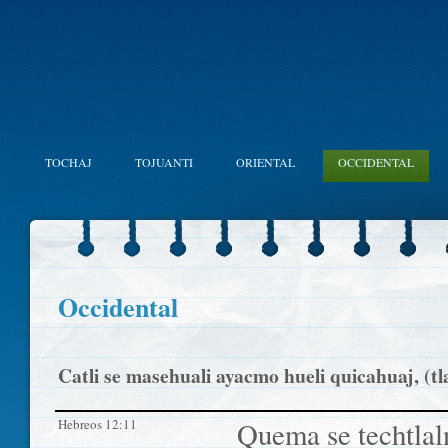
TOCHAJ
TOJUANTI
ORIENTAL
OCCIDENTAL
Occidental
Catli se masehuali ayacmo hueli quicahuaj, (tlaili
Hebreos 12:11
Quema se techtlal