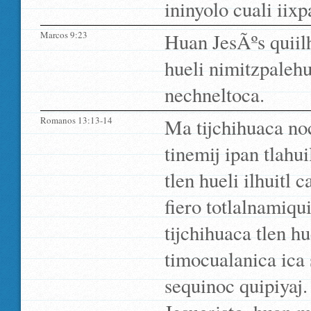
ininyolo cuali iixp
Marcos 9:23
Huan JesÃºs quiilh
hueli nimitzpalehu
nechneltoca.
Romanos 13:13-14
Ma tijchihuaca noc
tinemij ipan tlahu
tlen hueli ilhuitl 
fiero totlalnamiqu
tijchihuaca tlen h
timocualanica ica
sequinoc quipiyaj