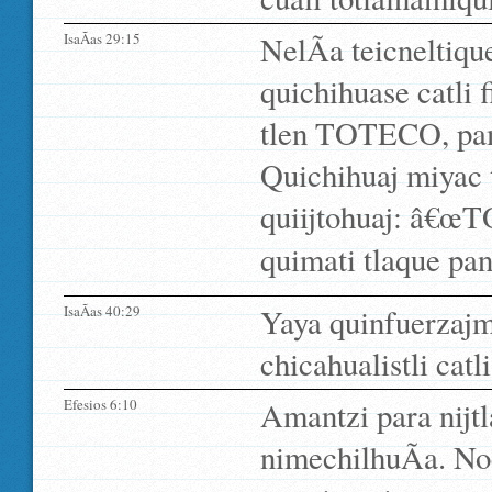
IsaÃ­as 29:15
NelÃ­a teicneltiq
quichihuase catli 
tlen TOTECO, pam
Quichihuaj miyac t
quiijtohuaj: â€œ
quimati tlaque pan
IsaÃ­as 40:29
Yaya quinfuerzajm
chicahualistli catli
Efesios 6:10
Amantzi para nijtla
nimechilhuÃ­a. No