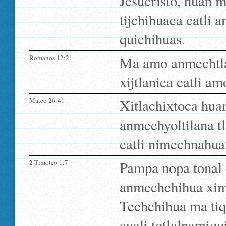
Jesucristo, huan m
tijchihuaca catli 
quichihuas.
Romanos 12:21
Ma amo anmechtlan
xijtlanica catli am
Mateo 26:41
Xitlachixtoca hua
anmechyoltilana tl
catli nimechnahuat
2 Timoteo 1:7
Pampa nopa tonal 
anmechchihua xima
Techchihua ma tiq
cuali totlalnamiqui