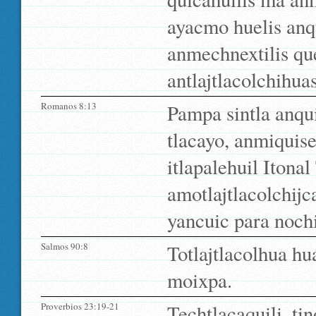
ayacmo huelis anqu
anmechnextilis qu
antlajtlacolchihua
Romanos 8:13
Pampa sintla anqui
tlacayo, anmiquise
itlapalehuil Itonal
amotlajtlacolchijca
yancuic para noch
Salmos 90:8
Totlajtlacolhua hu
moixpa.
Proverbios 23:19-21
Techtlacaquili, tin