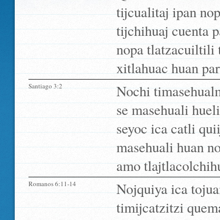
tijcualitaj ipan n
tijchihuaj cuenta p
nopa tlatzacuiltili
xitlahuac huan para
Santiago 3:2
Nochi timasehualm
se masehuali huel
seyoc ica catli qui
masehuali huan noj
amo tlajtlacolchih
Romanos 6:11-14
Nojquiya ica toju
timijcatzitzi quema