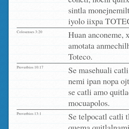
sintla monejnemilt
iyolo iixpa TOTE
Colosenses 3:20
Huan anconeme, xi
amotata anmechilh
Toteco.
Proverbios 10:17
Se masehuali catli
nemi ipan nopa ojt
se catli amo quitla
mocuapolos.
Proverbios 13:1
Se telpocatl catli 
quema quitlalnamic