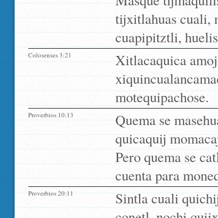
Masque tijmaquilis
tijxitlahuas cuali
cuapipitztli, huel
Colosenses 3:21
Xitlacaquica amoj
xiquincualancama
motequipachose.
Proverbios 10:13
Quema se masehuali
quicaquij momacaj
Pero quema se cat
cuenta para monequ
Proverbios 20:11
Sintla cuali quich
conetl, nochi quiix