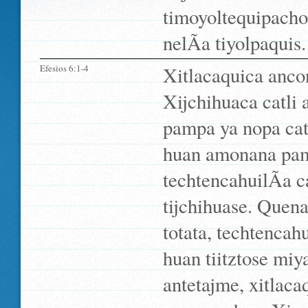
timoyoltequipacho
nelÃ­a tiyolpaquis.
Efesios 6:1-4
Xitlacaquica anco
Xijchihuaca catli
pampa ya nopa catl
huan amonana pampa
techtencahuilÃ­a c
tijchihuase. Quena
totata, techtencahu
huan tiitztose miya
antetajme, xitlac