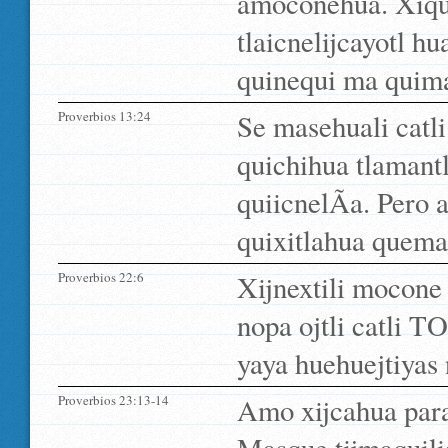
amoconehua. Xiquin
tlaicnelijcayotl h
quinequi ma quima
Proverbios 13:24
Se masehuali catl
quichihua tlamantl
quiicnelÃ­a. Pero 
quixitlahua quema 
Proverbios 22:6
Xijnextili mocone 
nopa ojtli catli 
yaya huehuejtiyas
Proverbios 23:13-14
Amo xijcahua para 