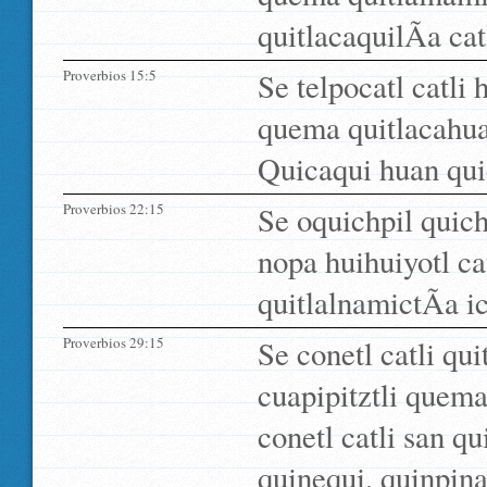
quitlacaquilÃ­a cat
Proverbios 15:5
Se telpocatl catli 
quema quitlacahual
Quicaqui huan quic
Proverbios 22:15
Se oquichpil quich
nopa huihuiyotl cat
quitlalnamictÃ­a ic
Proverbios 29:15
Se conetl catli qui
cuapipitztli quema
conetl catli san qu
quinequi, quinpina