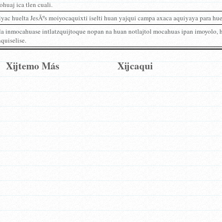
huaj ica tlen cuali.
yac huelta JesÃºs moiyocaquixti iselti huan yajqui campa axaca aquiyaya para hue
a inmocahuase intlatzquijtoque nopan na huan notlajtol mocahuas ipan imoyolo, hu
quiselise.
Xijtemo Más
Xijcaqui