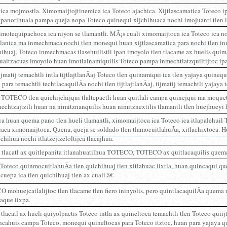
ca mojmostla. Ximomaijtojtinemica ica Toteco ajachica. Xijtlascamatica Toteco ip
panotihuala pampa queja nopa Toteco quinequi xijchihuaca nochi imojuanti tlen in
imotequipachoca ica niyon se tlamantli. MÃ¡s cuali ximomaijtoca ica Toteco ica n
tlanica ma inmechmaca nochi tlen monequi huan xijtlascamatica para nochi tlen in
ihuaj, Toteco inmechmacas tlasehuilistli ipan imoyolo tlen tlacame ax huelis quima
ualtzacuas imoyolo huan imotlalnamiquilis Toteco pampa inmechtlatzquiltijtoc ipa
jmatij temachtli intla tijtlajtlanÃ­aj Toteco tlen quinamiqui ica tlen yajaya quinequ
j para temachtli techtlacaquilÃ­a nochi tlen tijtlajtlanÃ­aj, tijmatij temachtli yajaya
 TOTECO tlen quichijchijqui tlaltepactli huan quitlali campa quinejqui ma moque
chtzajtzili huan na nimitznanquilis huan nimitznextilis tlamantli tlen huejhueyi hu
a huan quema pano tlen hueli tlamantli, ximomaijtoca ica Toteco ica itlapalehuil
aca ximomaijtoca. Quena, queja se soldado tlen tlamocuitlahuÃ­a, xitlachixtoca. H
chihua nochi itlatzejtzeloltijca tlacajhua.
se tlacatl ax quitlepanita itlanahuatilhua TOTECO, TOTECO ax quitlacaquilis que
Toteco quinmocuitlahuÃ­a tlen quichihuaj tlen xitlahuac iixtla, huan quincaqui q
uepa ica tlen quichihuaj tlen ax cuali.â€
mohuejcatlalijtoc tlen tlacame tlen fiero ininyolis, pero quintlacaquilÃ­a quema
aque iixpa.
 tlacatl ax hueli quiyolpactis Toteco intla ax quineltoca temachtli tlen Toteco qui
cahuis campa Toteco, monequi quineltocas para Toteco itztoc, huan para yajaya qui