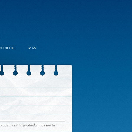
JCUILHUI
MÁS
o quema intlaijiyohuÃ­aj. Ica nochi