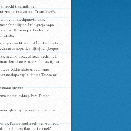
an nochi tlamantli tlen
itztoque iniaxcahua Cristo JesÃºs.
ochi tlen inmechpanotihuala.
mechchihuilijtoc. Intla queja nopa
chilise. Huan nopa tlasehuilistli
n Cristo.
i, yajaya techtlacaquilÃ­a. Huan intla
 techmacas nopa tlen tijtlajtlanijtoque.
tza, nechnojnotzqui huan nechilhui:
an tlen eltoc ixtacatzi tlen ax tijmati.
 Toteco. Xitlachixtoca huan amo
uan nochipa xijtlajtlanica Toteco ma
ma momaijtohua.
uema momaijtohuaj. Pero Toteco
 momaijtohuaj tlacame tlen itztoque
ijtohua. Pampa aqui hueli tlen quinequi
ntlaxtlahuÃ­a tlacame tlen nelÃ­a