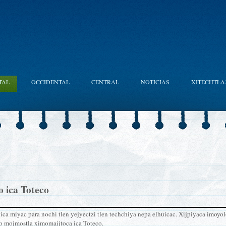
TAL
OCCIDENTAL
CENTRAL
NOTICIAS
XITECHTLA
 ica Toteco
ca miyac para nochi tlen yejyectzi tlen techchiya nepa elhuicac. Xijpiyaca imoyol
o mojmostla ximomaijtoca ica Toteco.