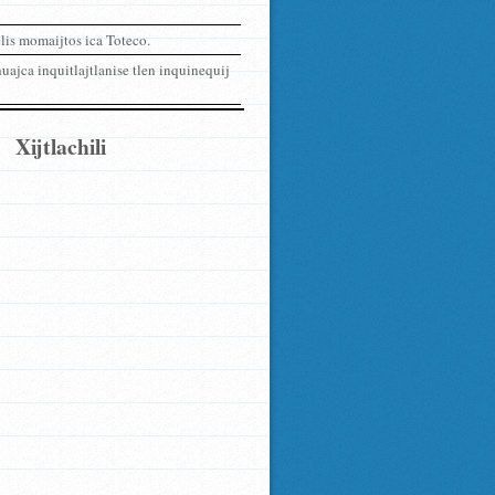
lis momaijtos ica Toteco.
ajca inquitlajtlanise tlen inquinequij
Xijtlachili