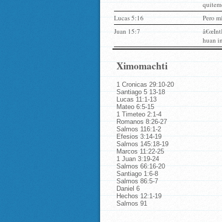
quitemo
Lucas 5:16
Pero mi
Juan 15:7
â€œIntl
huan in
Ximomachti
1 Cronicas 29:10-20
Santiago 5 13-18
Lucas 11:1-13
Mateo 6:5-15
1 Timeteo 2:1-4
Romanos 8:26-27
Salmos 116:1-2
Efesios 3:14-19
Salmos 145:18-19
Marcos 11:22-25
1 Juan 3:19-24
Salmos 66:16-20
Santiago 1:6-8
Salmos 86:5-7
Daniel 6
Hechos 12:1-19
Salmos 91