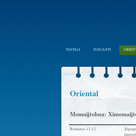
TOCHAJ
TOJUANTI
ORIEN
Oriental
Momaijtohua: Ximomaijto
Romanos 12:12
Xipaqui
imoyol