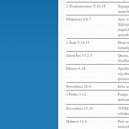
1 Tesalonicenses 5:16-18
Xipaqui
inmech
Filipenses 4:6-7
Ayoc x
Xijtlaj
inquich
quiyah
1 Juan 5:14-15
Huan ti
tijmati
JeremÃ­as 33:2-3
Quena,
â€œXine
Efesios 6:18
Ajachic
xijcahu
quintio
Proverbios 28:9
Intla 
1 Pedro 3:12
Pampa 
moicanc
Proverbios 15:29
TOTECO 
xitlahu
Hebreos 11:6
Pero se
monech