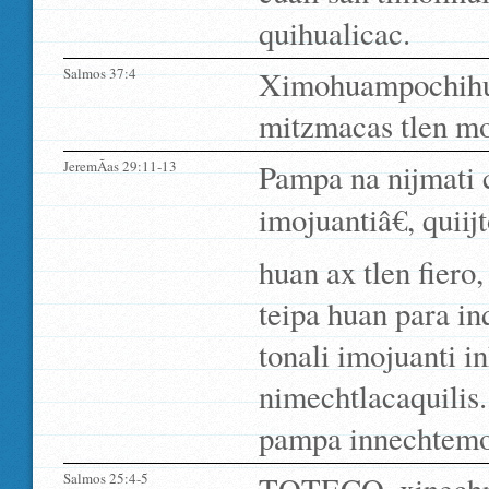
quihualicac.
Salmos 37:4
Ximohuampochihu
mitzmacas tlen mo
JeremÃ­as 29:11-13
Pampa na nijmati c
imojuantiâ€, qui
huan ax tlen fiero
teipa huan para in
tonali imojuanti i
nimechtlacaquilis
pampa innechtemoh
Salmos 25:4-5