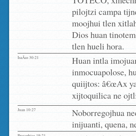
TOTECO, xinechnex
pilojtzi campa ti
moojhui tlen xitl
Dios huan tinotem
tlen hueli hora.
IsaÃ­as 30:21
Huan intla imoju
inmocuapolose, hua
quiijtos: â€œAx y
xijtoquilica ne ojtli
Juan 10:27
Noborregojhua nec
inijuanti, quena, n
Proverbios 19:21