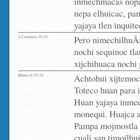
inmechmacas nopa t
nepa elhuicac, pa
yajaya tlen inquit
1 Corintios 10:31
Pero nimechilhuÃ­a,
nochi sequinoc tla
xijchihuaca nochi 
Mateo 6:33-34
Achtohui xijtemoca
Toteco huan para in
Huan yajaya inmec
monequi. Huajca a
Pampa mojmostla ti
cuali san timoilhu