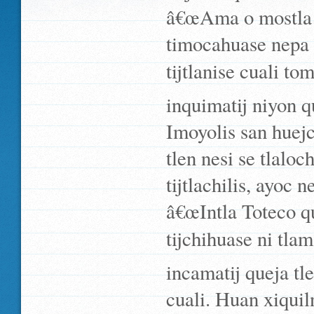
â€œAma o mostla t
timocahuase nepa s
tijtlanise cuali to
inquimatij niyon q
Imoyolis san huejc
tlen nesi se tlalo
tijtlachilis, ayoc 
â€œIntla Toteco qui
tijchihuase ni tlam
incamatij queja tl
cuali. Huan xiquil