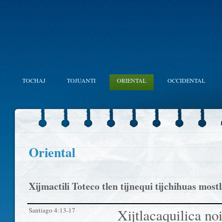
TOCHAJ
TOJUANTI
ORIENTAL
OCCIDENTAL
Oriental
Xijmactili Toteco tlen tijnequi tijchihuas most
Santiago 4:13-17
Xijtlacaquilica no