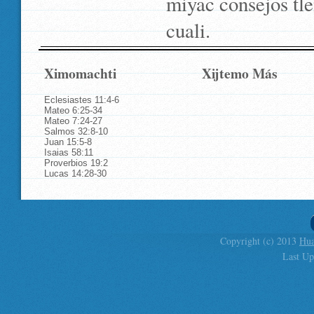
miyac consejos tle
cuali.
Ximomachti
Xijtemo Más
Eclesiastes 11:4-6
Mateo 6:25-34
Mateo 7:24-27
Salmos 32:8-10
Juan 15:5-8
Isaias 58:11
Proverbios 19:2
Lucas 14:28-30
Copyright (c) 2013
Hua
Last Up