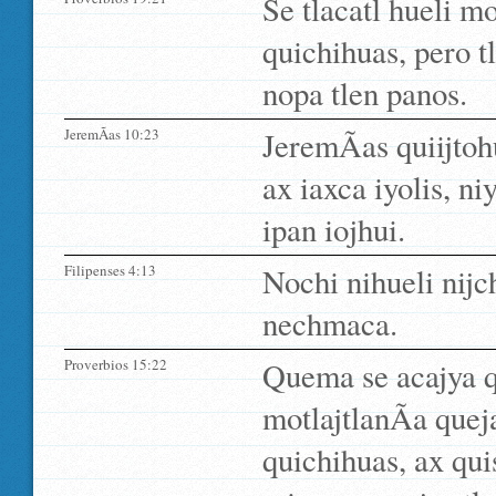
Se tlacatl hueli m
quichihuas, pero 
nopa tlen panos.
JeremÃ­as 10:23
JeremÃ­as quiijto
ax iaxca iyolis, ni
ipan iojhui.
Filipenses 4:13
Nochi nihueli nijc
nechmaca.
Proverbios 15:22
Quema se acajya q
motlajtlanÃ­a quej
quichihuas, ax qui