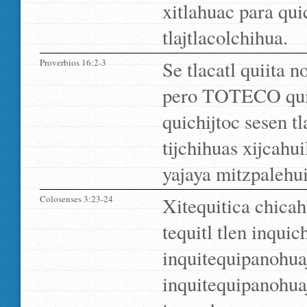
xitlahuac para qui
tlajtlacolchihua.
Proverbios 16:2-3
Se tlacatl quiita n
pero TOTECO quitl
quichijtoc sesen t
tijchihuas xijcah
yajaya mitzpalehuis
Colosenses 3:23-24
Xitequitica chicahu
tequitl tlen inqui
inquitequipanohua
inquitequipanohuaj