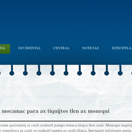
TAL
OCCIDENTAL
CENTRAL
NOTICIAS
XITECHTLA
mocamac para ax tiquijtos tlen ax monequi
ame quiixmatij se cuali cuahuitl pampa temaca itlajca tlen cuali. Monequi inquiij
 o xiquijtoca ax cuali se cuahuitl pampa ax cuali itlajca. Imojuanti initztoque que