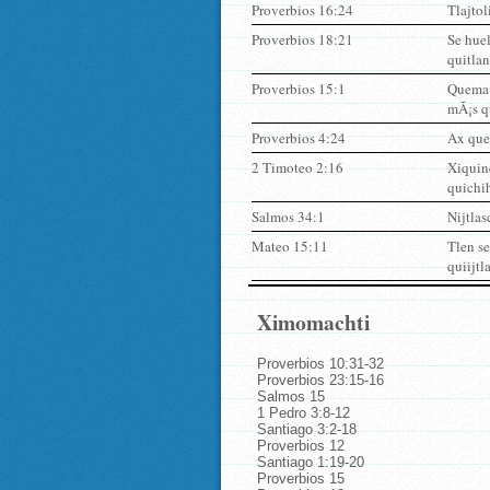
Proverbios 16:24
Tlajtol
Proverbios 18:21
Se huel
quitlan
Proverbios 15:1
Quema s
mÃ¡s q
Proverbios 4:24
Ax quem
2 Timoteo 2:16
Xiquinc
quichih
Salmos 34:1
Nijtla
Mateo 15:11
Tlen se
quiijtl
Ximomachti
Proverbios 10:31-32
Proverbios 23:15-16
Salmos 15
1 Pedro 3:8-12
Santiago 3:2-18
Proverbios 12
Santiago 1:19-20
Proverbios 15