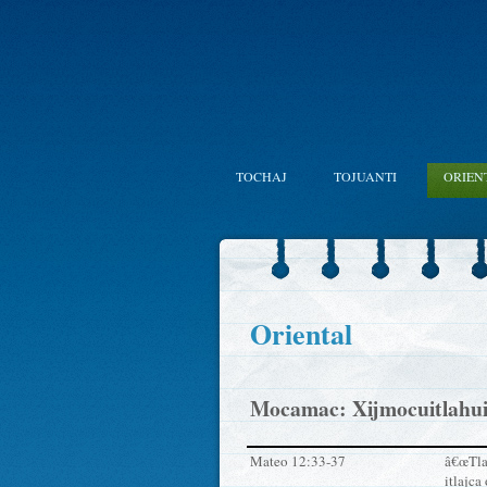
TOCHAJ
TOJUANTI
ORIEN
Oriental
Mocamac: Xijmocuitlahui 
Mateo 12:33-37
â€œTlac
itlajca