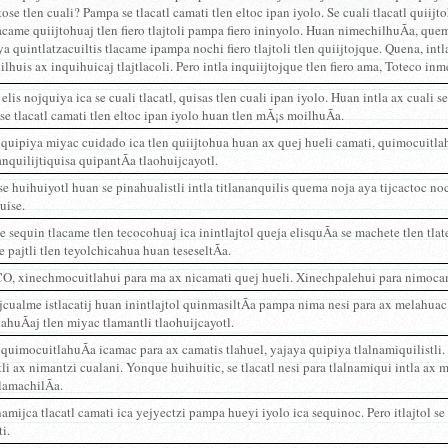
tose tlen cuali? Pampa se tlacatl camati tlen eltoc ipan iyolo. Se cuali tlacatl quiij
lacame quiijtohuaj tlen fiero tlajtoli pampa fiero ininyolo. Huan nimechilhuÃ­a, que
a quintlatzacuiltis tlacame ipampa nochi fiero tlajtoli tlen quiijtojque. Quena, intl
lhuis ax inquihuicaj tlajtlacoli. Pero intla inquiijtojque tlen fiero ama, Toteco inme
 elis nojquiya ica se cuali tlacatl, quisas tlen cuali ipan iyolo. Huan intla ax cuali se
e tlacatl camati tlen eltoc ipan iyolo huan tlen mÃ¡s moilhuÃ­a.
 quipiya miyac cuidado ica tlen quiijtohua huan ax quej hueli camati, quimocuitlahu
nquilijtiquisa quipantÃ­a tlaohuijcayotl.
se huihuiyotl huan se pinahualistli intla titlananquilis quema noja aya tijcactoc n
uise.
e sequin tlacame tlen tecocohuaj ica inintlajtol queja elisquÃ­a se machete tlen tlat
e pajtli tlen teyolchicahua huan teseseltÃ­a.
, xinechmocuitlahui para ma ax nicamati quej hueli. Xinechpalehui para nimoca
cualme istlacatij huan inintlajtol quinmasiltÃ­a pampa nima nesi para ax melahuac.
uÃ­aj tlen miyac tlamantli tlaohuijcayotl.
 quimocuitlahuÃ­a icamac para ax camatis tlahuel, yajaya quipiya tlalnamiquilistli.
li ax nimantzi cualani. Yonque huihuitic, se tlacatl nesi para tlalnamiqui intla ax
lamachilÃ­a.
namijca tlacatl camati ica yejyectzi pampa hueyi iyolo ica sequinoc. Pero itlajtol 
ti.