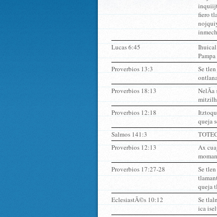
inquiij
fiero t
nojquiy
inmechi
Lucas 6:45
Ihuical
Pampa s
Proverbios 13:3
Se tlen
ontlana
Proverbios 18:13
NelÃ­a 
mitzilh
Proverbios 12:18
Itztoqu
queja s
Salmos 141:3
TOTECO
Proverbios 12:13
Ax cuaj
momanah
Proverbios 17:27-28
Se tlen
tlamant
queja t
EclesiastÃ©s 10:12
Se tlal
ica isel