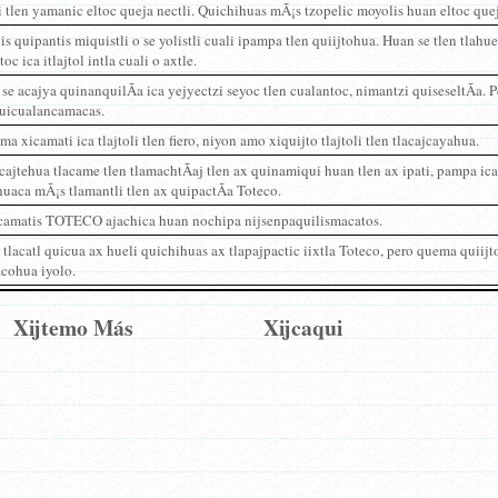
i tlen yamanic eltoc queja nectli. Quichihuas mÃ¡s tzopelic moyolis huan eltoc queja
is quipantis miquistli o se yolistli cuali ipampa tlen quiijtohua. Huan se tlen tlahu
toc ica itlajtol intla cuali o axtle.
e acajya quinanquilÃ­a ica yejyectzi seyoc tlen cualantoc, nimantzi quiseseltÃ­a. P
uicualancamacas.
a xicamati ica tlajtoli tlen fiero, niyon amo xiquijto tlajtoli tlen tlacajcayahua.
ajtehua tlacame tlen tlamachtÃ­aj tlen ax quinamiqui huan tlen ax ipati, pampa ic
uaca mÃ¡s tlamantli tlen ax quipactÃ­a Toteco.
scamatis TOTECO ajachica huan nochipa nijsenpaquilismacatos.
 tlacatl quicua ax hueli quichihuas ax tlapajpactic iixtla Toteco, pero quema quiijtoh
acohua iyolo.
Xijtemo Más
Xijcaqui