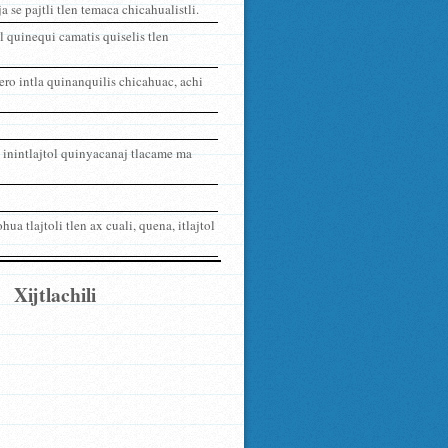
 se pajtli tlen temaca chicahualistli.
el quinequi camatis quiselis tlen
ero intla quinanquilis chicahuac, achi
a inintlajtol quinyacanaj tlacame ma
ua tlajtoli tlen ax cuali, quena, itlajtol
Xijtlachili