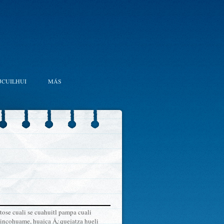
JCUILHUI
MÁS
tose cuali se cuahuitl pampa cuali
ja incohuame, huajca Â¿quejatza hueli