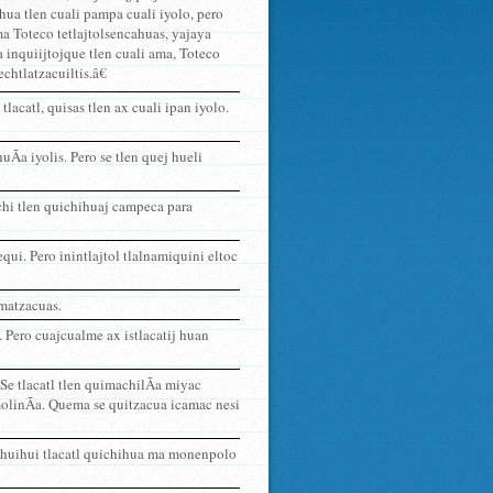
tohua tlen cuali pampa cuali iyolo, pero
ma Toteco tetlajtolsencahuas, yajaya
a inquiijtojque tlen cuali ama, Toteco
chtlatzacuiltis.â€
 tlacatl, quisas tlen ax cuali ipan iyolo.
Ã­a iyolis. Pero se tlen quej hueli
ochi tlen quichihuaj campeca para
equi. Pero inintlajtol tlalnamiquini eltoc
matzacuas.
 Pero cuajcualme ax istlacatij huan
 Se tlacatl tlen quimachilÃ­a miyac
 molinÃ­a. Quema se quitzacua icamac nesi
se huihui tlacatl quichihua ma monenpolo