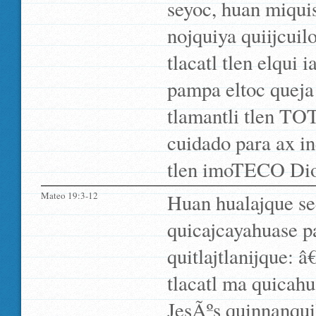
seyoc, huan miquis
nojquiya quiijcuil
tlacatl tlen elqui
pampa eltoc queja 
tlamantli tlen TO
cuidado para ax inq
tlen imoTECO Dio
Mateo 19:3-12
Huan hualajque se
quicajcayahuase pa
quitlajtlanijque: 
tlacatl ma quicahu
JesÃºs quinnanquil