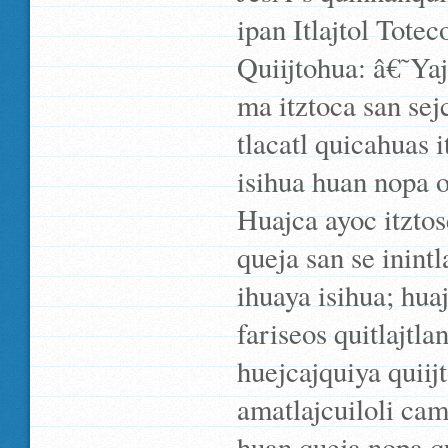
ipan Itlajtol Tote
Quiijtohua: â€˜Yaj
ma itztoca san sej
tlacatl quicahuas 
isihua huan nopa 
Huajca ayoc itzt
queja san se inintl
ihuaya isihua; hua
fariseos quitlajt
huejcajquiya quiij
amatlajcuiloli cam
huan queja nopa q