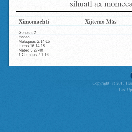
sihuatl ax momecat
Ximomachti
Xijtemo Más
Genesis 2
Hageo
Malaquias 2:14-16
Lucas 16:14-18
Mateo 5:27-48
1 Corintios 7:1-16
Copyright (c) 2013
Hua
Last Up