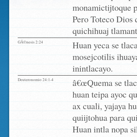
monamictijtoque pa
Pero Toteco Dios q
quichihuaj tlamant
GÃ©nesis 2:24
Huan yeca se tlaca
mosejcotilis ihua
inintlacayo.
Deuteronomio 24:1-4
â€œQuema se tlacat
huan teipa ayoc qu
ax cuali, yajaya hu
quiijtohua para qu
Huan intla nopa s