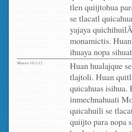
tlen quiijtohua pa
se tlacatl quicahu
yajaya quichihuil
monamictis. Huan n
ihuaya nopa sihua
Marcos 10:2-12
Huan hualajque seq
tlajtoli. Huan quitl
quicahuas isihua.
inmechnahuati Mo
quicahuili se tlac
quiijto para nopa s