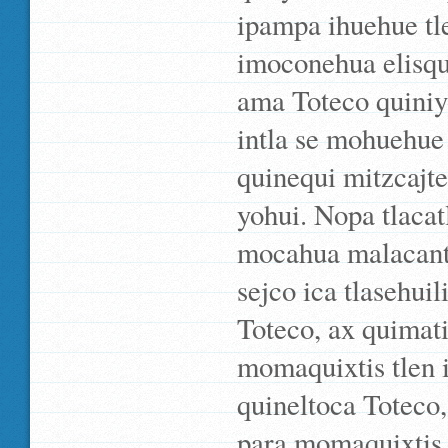
ipampa ihuehue tle
imoconehua elisquÃ
ama Toteco quiniy
intla se mohuehue
quinequi mitzcajt
yohui. Nopa tlacat
mocahua malacanto
sejco ica tlasehuil
Toteco, ax quimati
momaquixtis tlen i
quineltoca Toteco,
para momaquixtis t