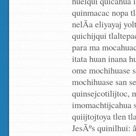
huelqui quicahua 
quinmacac nopa tl
nelÃ­a eliyayaj yo
quichijqui tlaltepa
para ma mocahuaca
itata huan inana h
ome mochihuase sa
mochihuase san se
quinsejcotilijtoc, 
imomachtijcahua s
quiijtojtoya tlen
JesÃºs quinilhui: 