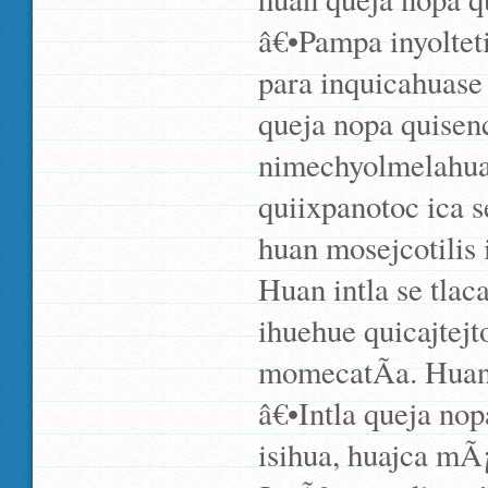
â€•Pampa inyoltet
para inquicahuase 
queja nopa quisenc
nimechyolmelahua i
quiixpanotoc ica s
huan mosejcotilis 
Huan intla se tlaca
ihuehue quicajtejt
momecatÃ­a. Huan 
â€•Intla queja no
isihua, huajca mÃ¡