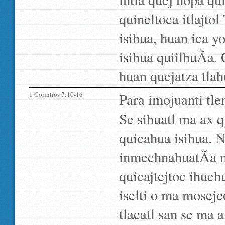
quineltoca itlajtol
isihua, huan ica y
isihua quiilhuÃ­a. 
huan quejatza tlahu
1 Corintios 7:10-16
Para imojuanti tle
Se sihuatl ma ax q
quicahua isihua. N
inmechnahuatÃ­a ni
quicajtejtoc ihu
iselti o ma mosejc
tlacatl san se ma 