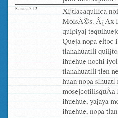
Romanos 7:1-3
Xijtlacaquilica no
MoisÃ©s. Â¿Ax inq
quipiyaj tequihuej
Queja nopa eltoc i
tlanahuatili quiijt
ihuehue nochi iyol
tlanahuatili tlen n
huan nopa sihuatl 
mosejcotilisquÃ­a 
ihuehue, yajaya m
ihuehue, nopa tlan