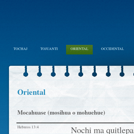
TOCHAJ
TOJUANTI
ORIENTAL
OCCIDENTAL
Oriental
Mocahuase (mosihua o mohuehue)
Hebreos 13:4
Nochi ma quitlepan