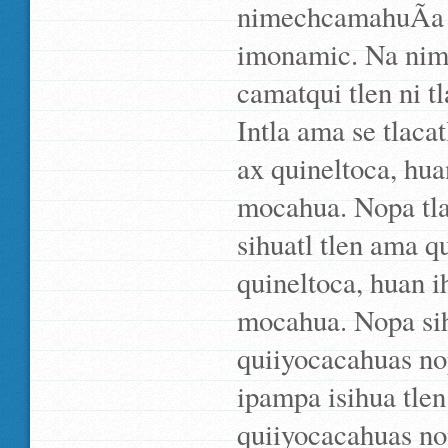
nimechcamahuÃ­a s
imonamic. Na nime
camatqui tlen ni tl
Intla ama se tlaca
ax quineltoca, hu
mocahua. Nopa tla
sihuatl tlen ama q
quineltoca, huan 
mocahua. Nopa sih
quiiyocacahuas nop
ipampa isihua tle
quiiyocacahuas nop