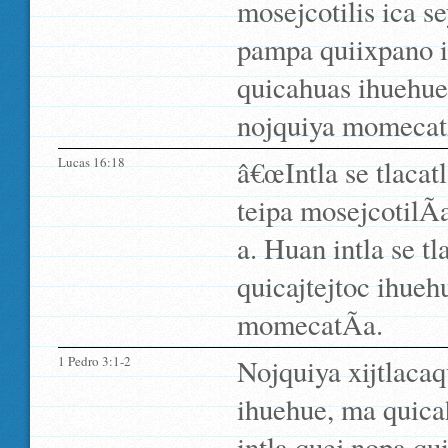
mosejcotilis ica s
pampa quiixpano is
quicahuas ihuehue 
nojquiya momecat
Lucas 16:18
â€œIntla se tlacat
teipa mosejcotilÃ­
a. Huan intla se tl
quicajtejtoc ihueh
momecatÃ­a.
1 Pedro 3:1-2
Nojquiya xijtlacaq
ihuehue, ma quica
intla quej nopa qu