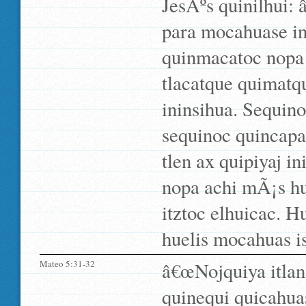
JesÃºs quinilhui: 
para mocahuase ini
quinmacatoc nopa 
tlacatque quimatq
ininsihua. Sequino
sequinoc quincapa
tlen ax quipiyaj i
nopa achi mÃ¡s hue
itztoc elhuicac. Hu
huelis mocahuas is
Mateo 5:31-32
â€œNojquiya itlan
quinequi quicahua