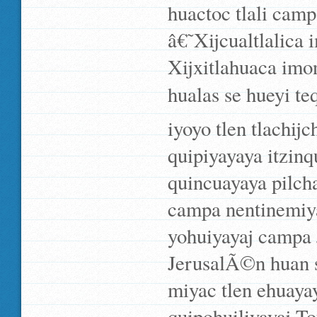
huactoc tlali campa
â€˜Xijcualtlalica
Xijxitlahuaca imon
hualas se hueyi t
iyoyo tlen tlachij
quipiyayaya itzinq
quincuayaya pilcha
campa nentinemiya
yohuiyayaj campa J
JerusalÃ©n huan s
miyac tlen ehuaya
quipohuiliyayaj To