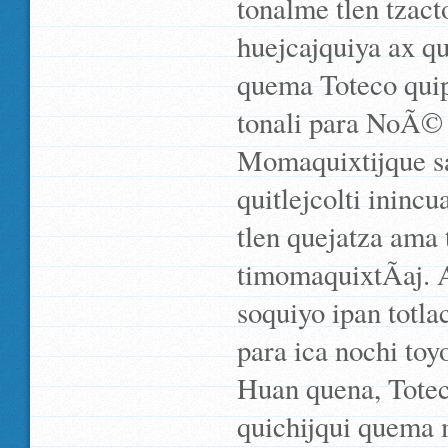
tonalme tlen tzact
huejcajquiya ax qu
quema Toteco quip
tonali para NoÃ©
Momaquixtijque sa
quitlejcolti ininc
tlen quejatza ama 
timomaquixtÃ­aj. 
soquiyo ipan totlac
para ica nochi toyo
Huan quena, Totec
quichijqui quema 