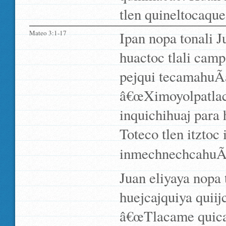
tlen quineltocaqu
Mateo 3:1-17
Ipan nopa tonali J
huactoc tlali camp
pejqui tecamahuÃ­
â€œXimoyolpatlaca
inquichihuaj para 
Toteco tlen itztoc
inmechnechcahuÃ­a
Juan eliyaya nopa 
huejcajquiya quiijc
â€œTlacame quicaq