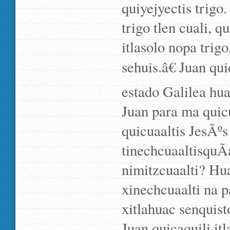
quiyejyectis trigo
trigo tlen cuali, q
itlasolo nopa trigo
sehuis.â€ Juan qu
estado Galilea hua
Juan para ma quic
quicuaaltis JesÃº
tinechcuaaltisquÃ­
nimitzcuaalti? Hua
xinechcuaalti na 
xitlahuac senquis
Juan quicaquili it