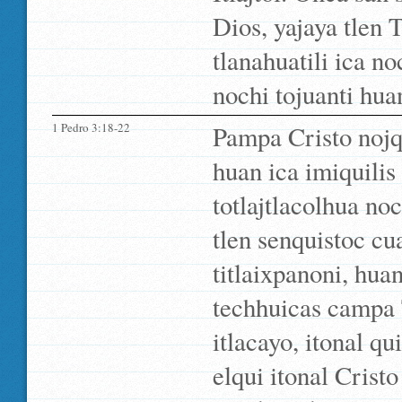
Dios, yajaya tlen 
tlanahuatili ica no
nochi tojuanti huan
1 Pedro 3:18-22
Pampa Cristo nojqu
huan ica imiquilis
totlajtlacolhua no
tlen senquistoc cu
titlaixpanoni, hua
techhuicas campa 
itlacayo, itonal q
elqui itonal Crist