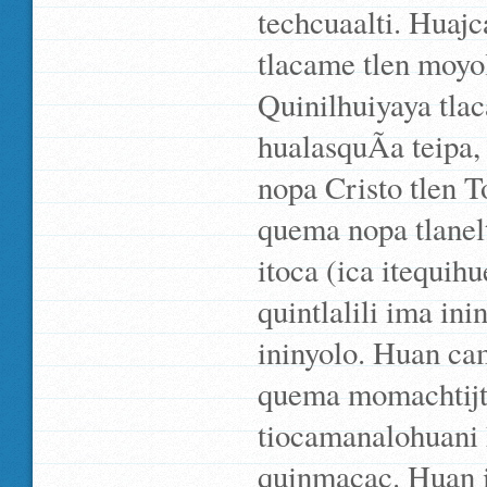
techcuaalti. Huajc
tlacame tlen moyol
Quinilhuiyaya tla
hualasquÃ­a teipa, 
nopa Cristo tlen T
quema nopa tlanelt
itoca (ica itequih
quintlalili ima in
ininyolo. Huan cam
quema momachtijt
tiocamanalohuani h
quinmacac. Huan i