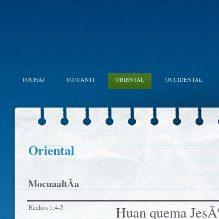
TOCHAJ
TOJUANTI
ORIENTAL
OCCIDENTAL
Oriental
MocuaaltÃ­a
Hechos 1:4-5
Huan quema JesÃºs