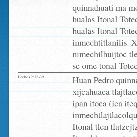
quinnahuati ma mo
hualas Itonal Tote
hualas Itonal Tote
inmechtitlanilis. 
nimechilhuijtoc tle
se ome tonal Tote
Hechos 2:38-39
Huan Pedro quinn
xijcahuaca tlajtla
ipan itoca (ica it
inmechtlajtlacolq
Itonal tlen tlatze