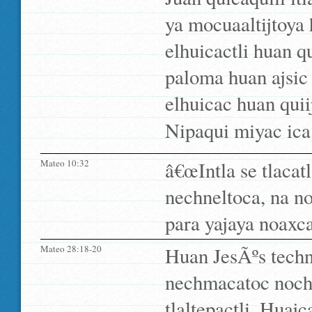
ya mocuaaltijtoya 
elhuicactli huan q
paloma huan ajsic
elhuicac huan quii
Nipaqui miyac ica 
Mateo 10:32
â€œIntla se tlacat
nechneltoca, na no
para yajaya noaxca
Mateo 28:18-20
Huan JesÃºs techn
nechmacatoc nochi 
tlaltepactli. Huajc