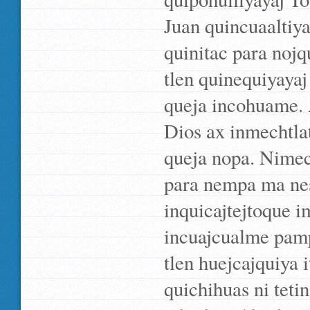
Juan quincuaaltiy
quinitac para nojq
tlen quinequiyayaj
queja incohuame. 
Dios ax inmechtlat
queja nopa. Nimec
para nempa ma ne
inquicajtejtoque i
incuajcualme pamp
tlen huejcajquiya 
quichihuas ni teti