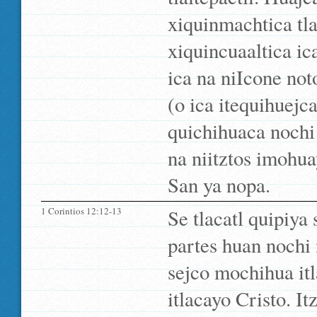
xiquinmachtica t
xiquincuaaltica ic
ica na niIcone not
(o ica itequihuej
quichihuaca nochi 
na niitztos imohuay
San ya nopa.
1 Corintios 12:12-13
Se tlacatl quipiya 
partes huan nochi 
sejco mochihua itl
itlacayo Cristo. It