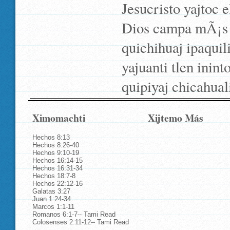
Jesucristo yajtoc 
Dios campa mÃ¡s q
quichihuaj ipaquil
yajuanti tlen inint
quipiyaj chicahuali
Ximomachti
Xijtemo Más
Hechos 8:13
Hechos 8:26-40
Hechos 9:10-19
Hechos 16:14-15
Hechos 16:31-34
Hechos 18:7-8
Hechos 22:12-16
Galatas 3:27
Juan 1:24-34
Marcos 1:1-11
Romanos 6:1-7-- Tami Read
Colosenses 2:11-12-- Tami Read