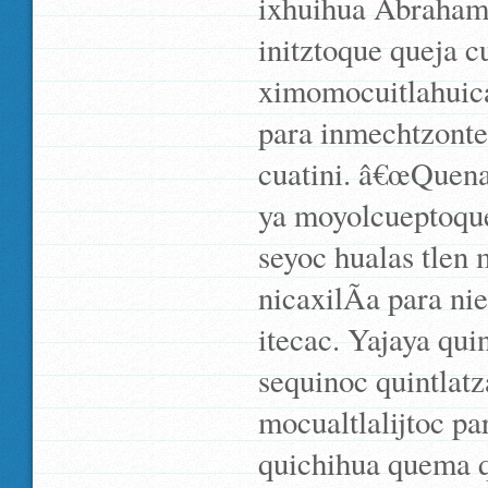
ixhuihua Abraham 
initztoque queja cu
ximomocuitlahuica
para inmechtzonteq
cuatini. â€œQuena,
ya moyolcueptoque 
seyoc hualas tlen 
nicaxilÃ­a para nie
itecac. Yajaya qu
sequinoc quintlatza
mocualtlalijtoc pa
quichihua quema qu