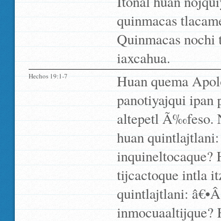
Itonal huan nojqu
quinmacas tlacame 
Quinmacas nochi t
iaxcahua.
Hechos 19:1-7
Huan quema Apolos
panotiyajqui ipan p
altepetl Ã‰feso. N
huan quintlajtlani
inquineltocaque? 
tijcactoque intla 
quintlajtlani: â€•
inmocuaaltijque? 