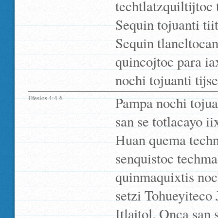
techtlatzquiltijtoc 
Sequin tojuanti tii
Sequin tlaneltocani
quincojtoc para ia
nochi tojuanti tijs
Efesios 4:4-6
Pampa nochi tojuan
san se totlacayo ii
Huan quema techno
senquistoc techmaq
quinmaquixtis noch
setzi Tohueyiteco 
Itlajtol. Onca san s