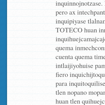
inquinnojnotzase.
pero ax intechpan
inquipiyase tlalna
TOTECO huan inm
inquihuejcamajcajqu
quema inmechconse
cuenta quema time
intlaijiyohuise pa
fiero inquichijtoqu
para inquitoquilis
tlen nopano mopant
huan tlen quihuejc