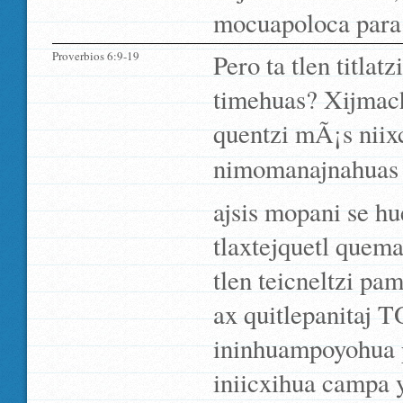
mocuapoloca para
Proverbios 6:9-19
Pero ta tlen titlat
timehuas? Xijmachi
quentzi mÃ¡s niixc
nimomanajnahuas pa
ajsis mopani se hu
tlaxtejquetl quema
tlen teicneltzi pa
ax quitlepanitaj T
ininhuampoyohua 
iniicxihua campa y