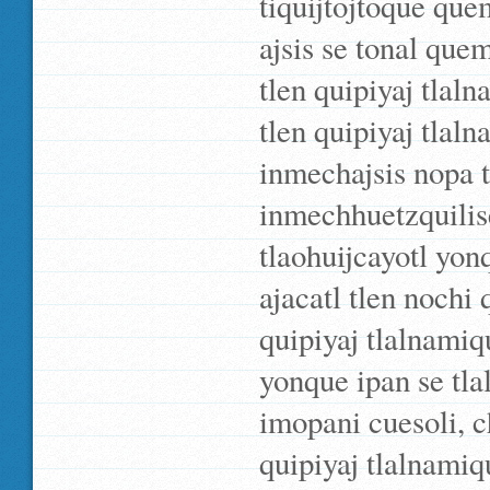
tiquijtojtoque que
ajsis se tonal que
tlen quipiyaj tlal
tlen quipiyaj tlal
inmechajsis nopa 
inmechhuetzquili
tlaohuijcayotl yo
ajacatl tlen nochi
quipiyaj tlalnamiq
yonque ipan se tla
imopani cuesoli, ch
quipiyaj tlalnamiq