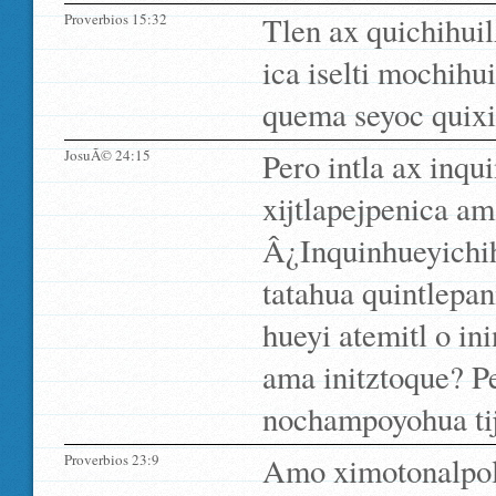
Proverbios 15:32
Tlen ax quichihuil
ica iselti mochihui
quema seyoc quixi
JosuÃ© 24:15
Pero intla ax inq
xijtlapejpenica am
Â¿Inquinhueyichih
tatahua quintlepan
hueyi atemitl o i
ama initztoque? Pe
nochampoyohua ti
Proverbios 23:9
Amo ximotonalpolo 