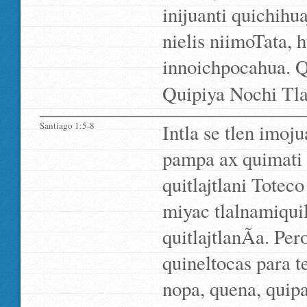
inijuanti quichihu
nielis niimoTata, 
innoichpocahua. Q
Quipiya Nochi Tlan
Santiago 1:5-8
Intla se tlen imoj
pampa ax quimati t
quitlajtlani Totec
miyac tlalnamiquil
quitlajtlanÃ­a. Pe
quineltocas para t
nopa, quena, quip