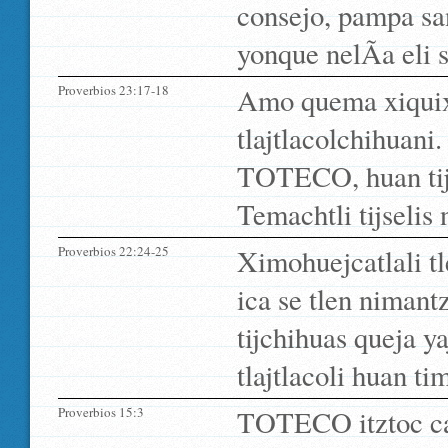
consejo, pampa san
yonque nelÃ­a eli s
Proverbios 23:17-18
Amo quema xiquixt
tlajtlacolchihuani
TOTECO, huan tijpa
Temachtli tijselis 
Proverbios 22:24-25
Ximohuejcatlali t
ica se tlen nimant
tijchihuas queja y
tlajtlacoli huan ti
Proverbios 15:3
TOTECO itztoc cam