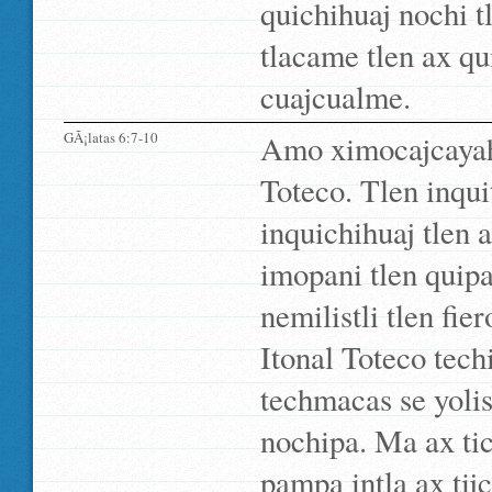
quichihuaj nochi t
tlacame tlen ax q
cuajcualme.
GÃ¡latas 6:7-10
Amo ximocajcayah
Toteco. Tlen inqui
inquichihuaj tlen 
imopani tlen quipa
nemilistli tlen fie
Itonal Toteco tech
techmacas se yolis
nochipa. Ma ax tic
pampa intla ax tijc