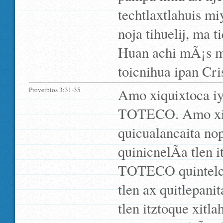
techtlaxtlahuis m
noja tihuelij, ma t
Huan achi mÃ¡s mo
toicnihua ipan Cri
Proverbios 3:31-35
Amo xiquixtoca iyol
TOTECO. Amo xijt
quicualancaita nopa
quinicnelÃ­a tlen 
TOTECO quintelchi
tlen ax quitlepanit
tlen itztoque xit