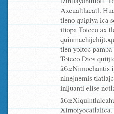
tzintlayohuilotl. T
Axcualtlacatl. Hua
tleno quipiya ica 
itiopa Toteco ax tl
quinmachijchijtoqu
tlen yoltoc pampa 
Toteco Dios quiijto
â€œNimochantis ip
ninejnemis tlatlajc
inijuanti elise not
â€œXiquintlalcahu
Ximoiyocatlalica. 