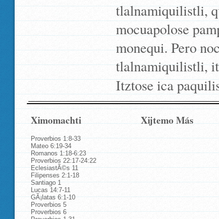
tlalnamiquilistli, 
mocuapolose pampa
monequi. Pero noch
tlalnamiquilistli, i
Itztose ica paquili
Ximomachti
Xijtemo Más
Proverbios 1:8-33
Mateo 6:19-34
Romanos 1:18-6:23
Proverbios 22:17-24:22
EclesiastÃ©s 11
Filipenses 2:1-18
Santiago 1
Lucas 14:7-11
GÃ¡latas 6:1-10
Proverbios 5
Proverbios 6