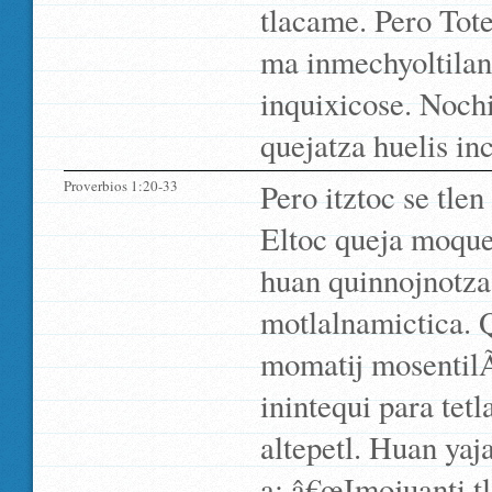
tlacame. Pero Tote
ma inmechyoltilana
inquixicose. Nochi
quejatza huelis in
Proverbios 1:20-33
Pero itztoc se tlen
Eltoc queja moquet
huan quinnojnotza
motlalnamictica. 
momatij mosentilÃ­
inintequi para tet
altepetl. Huan yaj
a: â€œImojuanti t