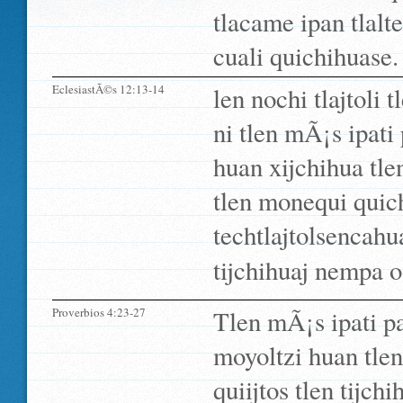
tlacame ipan tlalt
cuali quichihuase.
EclesiastÃ©s 12:13-14
len nochi tlajtoli 
ni tlen mÃ¡s ipat
huan xijchihua tle
tlen monequi quic
techtlajtolsencahu
tijchihuaj nempa o 
Proverbios 4:23-27
Tlen mÃ¡s ipati pa
moyoltzi huan tlen
quiijtos tlen tijc