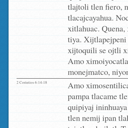
tlajtoli tlen fiero,
tlacajcayahua. Noch
xitlahuac. Quena, 
tiya. Xijtlapejpeni
xijtoquili se ojtli
Amo ximoiyocatlali
monejmatco, niyon
2 Corintios 6:14-18
Amo ximosentilica 
pampa tlacame tlen
quipiyaj ininhuaya
tlen nemij ipan tla