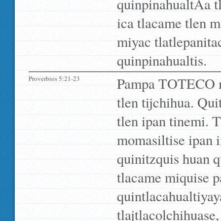
quinpinahualtÃ­a 
ica tlacame tlen m
miyac tlatlepanit
quinpinahualtis.
Proverbios 5:21-23
Pampa TOTECO mitz
tlen tijchihua. Qui
tlen ipan tinemi.
momasiltise ipan i
quinitzquis huan q
tlacame miquise pa
quintlacahualtiyay
tlajtlacolchihuase