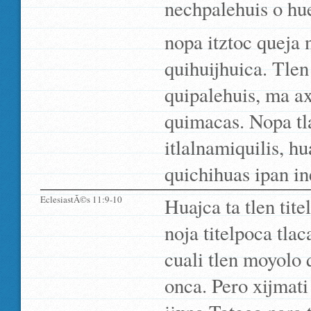
nechpalehuis o hue
nopa itztoc queja 
quihuijhuica. Tlen
quipalehuis, ma a
quimacas. Nopa tl
itlalnamiquilis, 
quichihuas ipan in
EclesiastÃ©s 11:9-10
Huajca ta tlen ti
noja titelpoca tla
cuali tlen moyolo 
onca. Pero xijmati