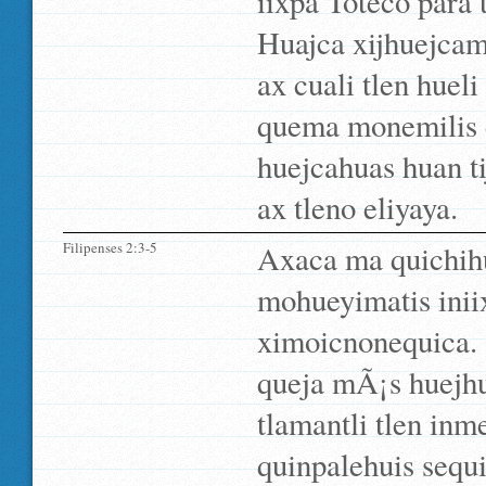
iixpa Toteco para t
Huajca xijhuejcama
ax cuali tlen huel
quema monemilis el
huejcahuas huan ti
ax tleno eliyaya.
Filipenses 2:3-5
Axaca ma quichihu
mohueyimatis inii
ximoicnonequica. 
queja mÃ¡s huejhu
tlamantli tlen inm
quinpalehuis sequ