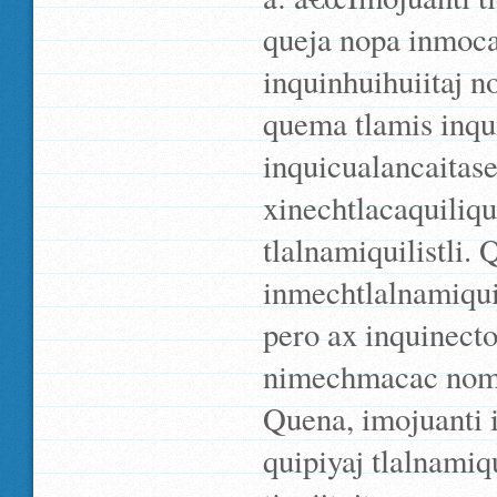
queja nopa inmoca
inquinhuihuiitaj n
quema tlamis inq
inquicualancaitase
xinechtlacaquiliq
tlalnamiquilistli.
inmechtlalnamiqui
pero ax inquinecto
nimechmacac noma 
Quena, imojuanti 
quipiyaj tlalnamiqu