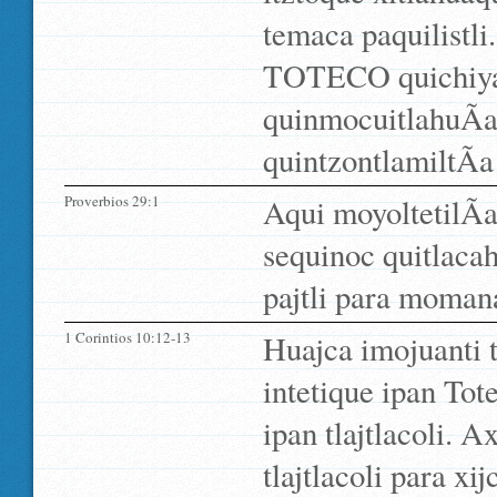
temaca paquilistli.
TOTECO quichiyaj
quinmocuitlahuÃ­a 
quintzontlamiltÃ­a
Proverbios 29:1
Aqui moyoltetilÃ­
sequinoc quitlacah
pajtli para moman
1 Corintios 10:12-13
Huajca imojuanti 
intetique ipan Tot
ipan tlajtlacoli. 
tlajtlacoli para xi