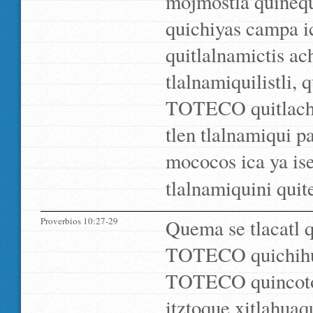
mojmostla quinequ
quichiyas campa ic
quitlalnamictis a
tlalnamiquilistli, q
TOTECO quitlachil
tlen tlalnamiqui p
mococos ica ya ise
tlalnamiquini quit
Proverbios 10:27-29
Quema se tlacatl 
TOTECO quichihuas
TOTECO quincotoni
itztoque xitlahua