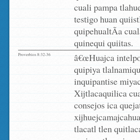
cuali pampa tlahue
testigo huan quiist
quipehualtÃ­a cua
quinequi quiitas.
Proverbios 8:32-36
â€œHuajca intelpo
quipiya tlalnamiq
inquipantise miyac 
Xijtlacaquilica c
consejos ica quej
xijhuejcamajcahua
tlacatl tlen quitla