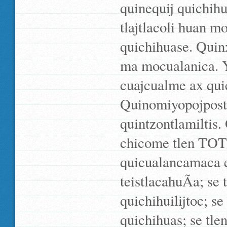
quinequij quichihu
tlajtlacoli huan mo
quichihuase. Quin
ma mocualanica. Y
cuajcualme ax quic
Quinomiyopojposte
quintzontlamiltis.
chicome tlen TOT
quicualancamaca el
teistlacahuÃ­a; se 
quichihuilijtoc; se
quichihuas; se tle