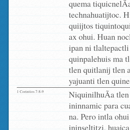
quema tiquicnelÃ­a
technahuatijtoc. H
quiijtos tiquintoqu
ax ohui. Huan noch
ipan ni tlaltepact
quinpalehuis ma t
tlen quitlanij tlen 
yajuanti tlen quin
1 Corintios 7:8-9
NiquinilhuÃ­a tlen
ininnamic para cua
na. Pero intla ohu
ininseltitzi, huaj