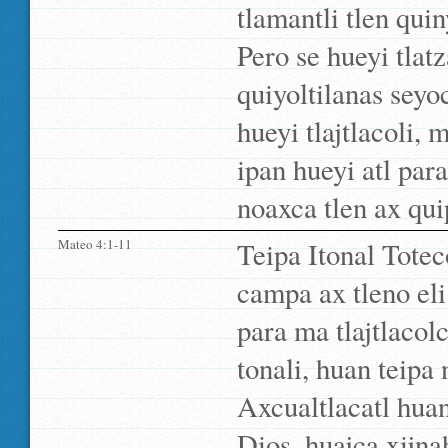
tlamantli tlen qui
Pero se hueyi tlatz
quiyoltilanas sey
hueyi tlajtlacoli,
ipan hueyi atl para
noaxca tlen ax qui
Mateo 4:1-11
Teipa Itonal Totec
campa ax tleno eli
para ma tlajtlaco
tonali, huan teipa
Axcualtlacatl huan
Dios, huajca xijna