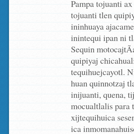
Pampa tojuanti ax
tojuanti tlen quip
ininhuaya ajacame 
inintequi ipan ni t
Sequin motocajtÃ­aj
quipiyaj chicahuali
tequihuejcayotl. N
huan quinnotzaj tl
inijuanti, quena, t
mocualtlalis para 
xijtequihuica ses
ica inmomanahuise