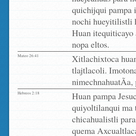
quichijqui pampa i
nochi hueyitilistl
Huan itequiticayo
nopa eltos.
Mateo 26:41
Xitlachixtoca hua
tlajtlacoli. Imoto
nimechnahuatÃ­a, p
Hebreos 2:18
Huan pampa Jesucr
quiyoltilanqui ma 
chicahualistli par
quema Axcualtlacat