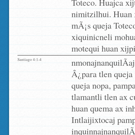
Toteco. Huajca xij
nimitzilhui. Huan 
mÃ¡s queja Totec
xiquinicneli mohu
motequi huan xijp
Santiago 4:1-4
nmonajnanquilÃ­aj
Â¿para tlen queja
queja nopa, pampa
tlamantli tlen ax c
huan quema ax inhu
Intlaijixtocaj pam
inquinnajnanquilÃ­