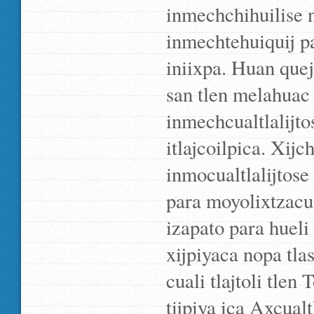
inmechchihuilise
inmechtehuiquij p
iniixpa. Huan que
san tlen melahuac
inmechcualtlalijto
itlajcoilpica. Xij
inmocualtlalijtose 
para moyolixtzacua
izapato para huel
xijpiyaca nopa tla
cuali tlajtoli tlen
tijpiya ica Axcua