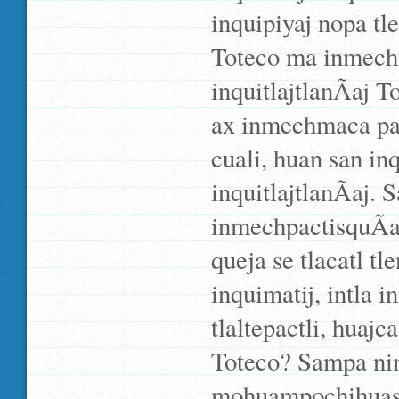
inquipiyaj nopa tl
Toteco ma inmech
inquitlajtlanÃ­aj 
ax inmechmaca pamp
cuali, huan san in
inquitlajtlanÃ­aj. 
inmechpactisquÃ­a
queja se tlacatl t
inquimatij, intla 
tlaltepactli, huaj
Toteco? Sampa nim
mohuampochihuas i