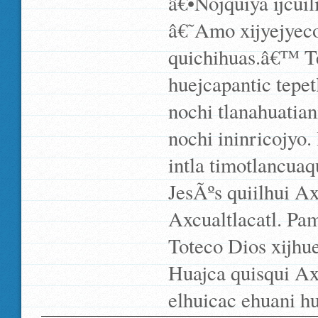
â€•Nojquiya ijcuil
â€˜Amo xijyejyeco
quichihuas.â€™ Te
huejcapantic tepet
nochi tlanahuatiani
nochi ininricojyo.
intla timotlancua
JesÃºs quiilhui Ax
Axcualtlacatl. Pamp
Toteco Dios xijhu
Huajca quisqui Ax
elhuicac ehuani hu