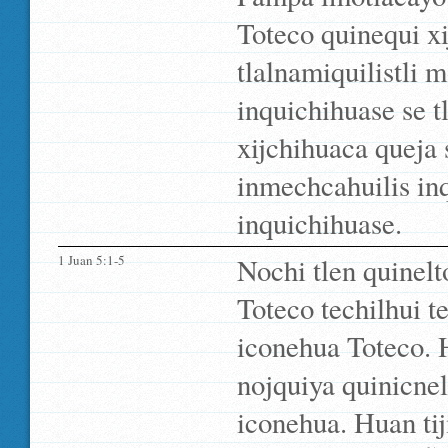
Toteco quinequi xi
tlalnamiquilistli 
inquichihuase se 
xijchihuaca queja 
inmechcahuilis inq
inquichihuase.
1 Juan 5:1-5
Nochi tlen quinelt
Toteco techilhui te
iconehua Toteco. H
nojquiya quinicnel
iconehua. Huan tij