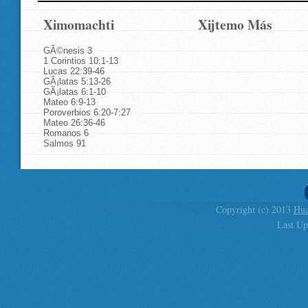
Ximomachti
Xijtemo Más
GÃ©nesis 3
1 Corintios 10:1-13
Lucas 22:39-46
GÃ¡latas 5:13-26
GÃ¡latas 6:1-10
Mateo 6:9-13
Poroverbios 6:20-7:27
Mateo 26:36-46
Romanos 6
Salmos 91
Copyright (c) 2013
Hua
Last Up