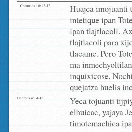
1 Corintios 10:12-13
Huajca imojuanti 
intetique ipan Tot
ipan tlajtlacoli. 
tlajtlacoli para xi
tlacame. Pero Tote
ma inmechyoltilana
inquixicose. Nochi
quejatza huelis in
Hebreos 4:14-16
Yeca tojuanti tijpiy
elhuicac, yajaya 
timotemachica ipan