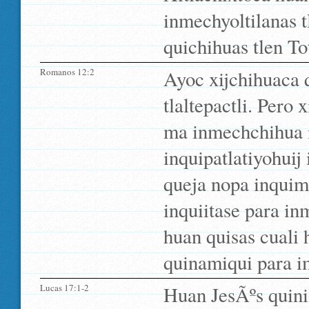
inmechyoltilanas t
quichihuas tlen To
Romanos 12:2
Ayoc xijchihuaca 
tlaltepactli. Pero
ma inmechchihua 
inquipatlatiyohuij
queja nopa inquima
inquiitase para in
huan quisas cuali 
quinamiqui para i
Lucas 17:1-2
Huan JesÃºs quin