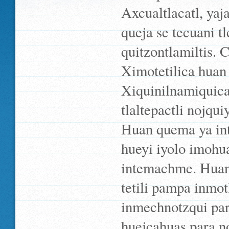
Axcualtlacatl, ya
queja se tecuani t
quitzontlamiltis. 
Ximotetilica huan 
Xiquinilnamiquica
tlaltepactli nojqui
Huan quema ya intl
hueyi iyolo imohu
intemachme. Huan
tetili pampa inmot
inmechnotzqui para
huejcahuas para n