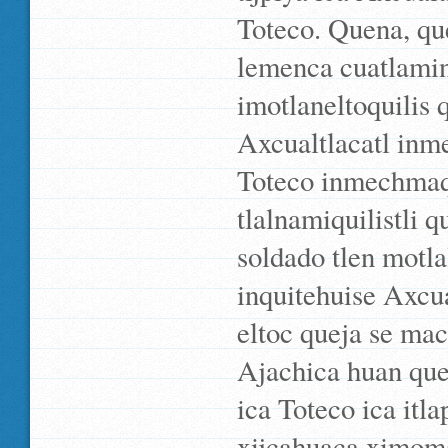
Toteco. Quena, que
lemenca cuatlamint
imotlaneltoquilis 
Axcualtlacatl inm
Toteco inmechmaqu
tlalnamiquilistli 
soldado tlen motla
inquitehuise Axcual
eltoc queja se mac
Ajachica huan que
ica Toteco ica itl
xijcahuaca ximoma