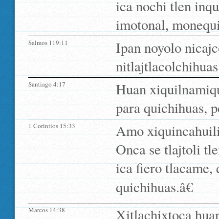
ica nochi tlen inq
imotonal, monequi 
Salmos 119:11
Ipan noyolo nicajco
nitlajtlacolchihuas
Santiago 4:17
Huan xiquilnamiqui
para quichihuas, p
1 Corintios 15:33
Amo xiquincahuil
Onca se tlajtoli tl
ica fiero tlacame,
quichihuas.â€
Marcos 14:38
Xitlachixtoca hua