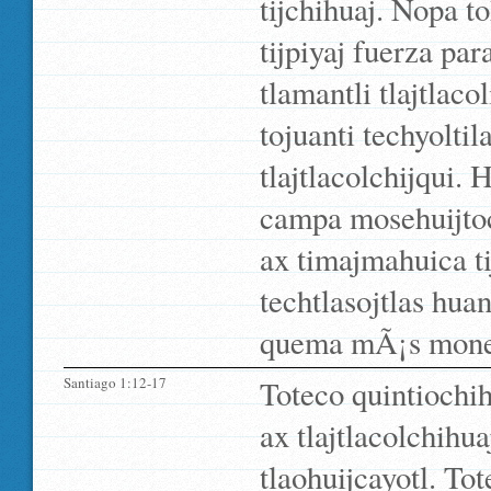
tijchihuaj. Nopa to
tijpiyaj fuerza pa
tlamantli tlajtlaco
tojuanti techyolti
tlajtlacolchijqui.
campa mosehuijtoc
ax timajmahuica ti
techtlasojtlas huan
quema mÃ¡s monequ
Santiago 1:12-17
Toteco quintiochih
ax tlajtlacolchihu
tlaohuijcayotl. To