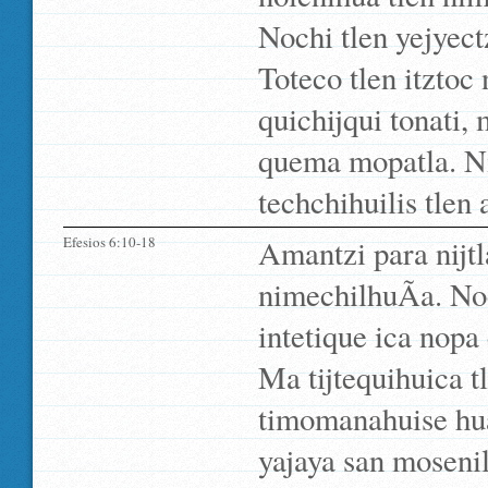
Nochi tlen yejyectz
Toteco tlen itztoc
quichijqui tonati, 
quema mopatla. Ni
techchihuilis tlen 
Efesios 6:10-18
Amantzi para nijtla
nimechilhuÃ­a. Noc
intetique ica nopa
Ma tijtequihuica t
timomanahuise hua
yajaya san mosenil