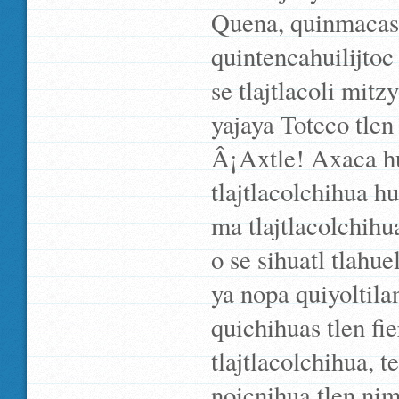
Quena, quinmacas 
quintencahuilijto
se tlajtlacoli mit
yajaya Toteco tlen 
Â¡Axtle! Axaca hu
tlajtlacolchihua h
ma tlajtlacolchihua
o se sihuatl tlahue
ya nopa quiyoltil
quichihuas tlen fie
tlajtlacolchihua, t
noicnihua tlen ni