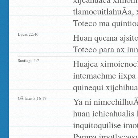
tlamocuitlahuÃ­a, 
Toteco ma quintioc
Lucas 22:40
Huan quema ajsito
Toteco para ax inm
Santiago 4:7
Huajca ximoicnoch
intemachme iixpa 
quinequi xijchihua
GÃ¡latas 5:16-17
Ya ni nimechilhuÃ­
huan ichicahualis 
inquitoquilise imo
Pampa imotlacayo q