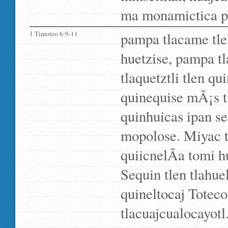
ma monamictica pa
1 Timoteo 6:9-11
pampa tlacame tle
huetzise, pampa tla
tlaquetztli tlen q
quinequise mÃ¡s tl
quinhuicas ipan se 
mopolose. Miyac tl
quiicnelÃ­a tomi 
Sequin tlen tlahue
quineltocaj Totec
tlacuajcualocayotl.