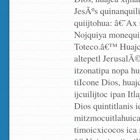
JesÃºs quinanquili
quiijtohua: â€˜Ax 
Nojquiya monequi ti
Toteco.â€™ Huajca
altepetl JerusalÃ©
itzonatipa nopa hue
tiIcone Dios, huaj
ijcuilijtoc ipan It
Dios quintitlanis 
mitzmocuitlahuica
timoicxicocos ica 