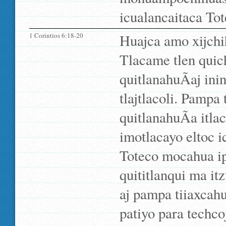
icualancaitaca Tot
1 Corintios 6:18-20
Huajca amo xijchih
Tlacame tlen quich
quitlanahuÃ­aj ini
tlajtlacoli. Pampa 
quitlanahuÃ­a itla
imotlacayo eltoc i
Toteco mocahua i
quititlanqui ma i
aj pampa tiiaxcahu
patiyo para techco