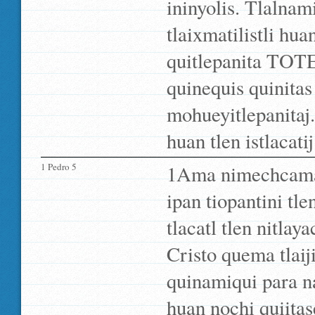
ininyolis. Tlalnami
tlaixmatilistli hua
quitlepanita TOTEC
quinequis quinitas
mohueyitlepanitaj.
huan tlen istlacatij
1 Pedro 5
1Ama nimechcamahu
ipan tiopantini tl
tlacatl tlen nitla
Cristo quema tlaij
quinamiqui para n
huan nochi quiitas