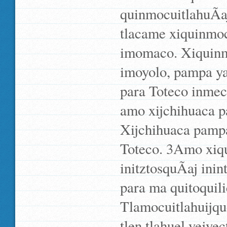
quinmocuitlahuÃ­a
tlacame xiquinmocu
imomaco. Xiquinmoc
imoyolo, pampa ya
para Toteco inmec
amo xijchihuaca p
Xijchihuaca pampa
Toteco. 3Amo xiqu
initztosquÃ­aj inin
para ma quitoquil
Tlamocuitlahuijqu
tlen tlahuel yejye