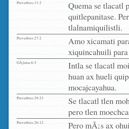
Proverbios 11:2
Quema se tlacatl 
quitlepanitase. Pe
tlalnamiquilistli.
Proverbios 27:2
Amo xicamati para
xiquincahuili par
GÃ¡latas 6:3
Intla se tlacatl m
huan ax hueli quip
mocajcayahua.
Proverbios 29:23
Se tlacatl tlen mo
pero tlen moechcap
Proverbios 26:12
Pero mÃ¡s ax ohui 