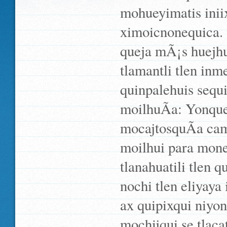
mohueyimatis inii
ximoicnonequica. 
queja mÃ¡s huejhu
tlamantli tlen inm
quinpalehuis sequ
moilhuÃ­a: Yonque
mocajtosquÃ­a cam
moilhui para mon
tlanahuatili tlen 
nochi tlen eliyaya
ax quipixqui niyon
mochijqui se tlaca