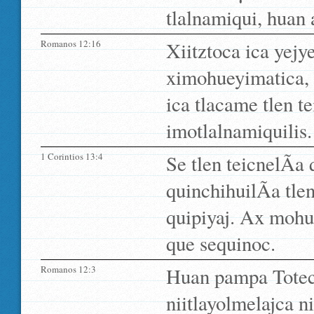
tlalnamiqui, huan 
Romanos 12:16
Xiitztoca ica yejy
ximohueyimatica, 
ica tlacame tlen t
imotlalnamiquilis.
1 Corintios 13:4
Se tlen teicnelÃ­a
quinchihuilÃ­a tle
quipiyaj. Ax mohu
que sequinoc.
Romanos 12:3
Huan pampa Totec
niitlayolmelajca 