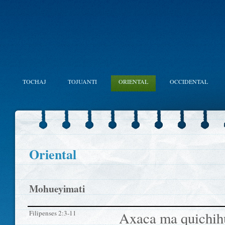
TOCHAJ
TOJUANTI
ORIENTAL
OCCIDENTAL
Oriental
Mohueyimati
Filipenses 2:3-11
Axaca ma quichihu