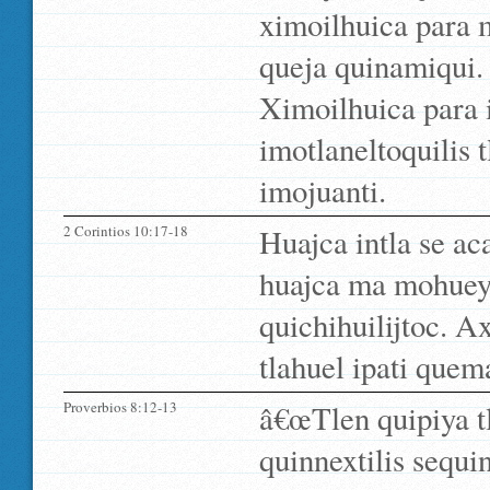
ximoilhuica para 
queja quinamiqui.
Ximoilhuica para 
imotlaneltoquilis
imojuanti.
2 Corintios 10:17-18
Huajca intla se a
huajca ma mohueyi
quichihuilijtoc. A
tlahuel ipati quem
Proverbios 8:12-13
â€œTlen quipiya tl
quinnextilis sequi