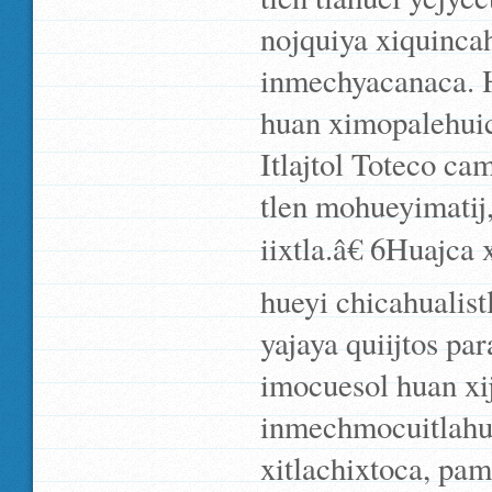
nojquiya xiquinca
inmechyacanaca. 
huan ximopalehuica
Itlajtol Toteco ca
tlen mohueyimatij,
iixtla.â€ 6Huajca
hueyi chicahualist
yajaya quiijtos pa
imocuesol huan xi
inmechmocuitlahu
xitlachixtoca, pam