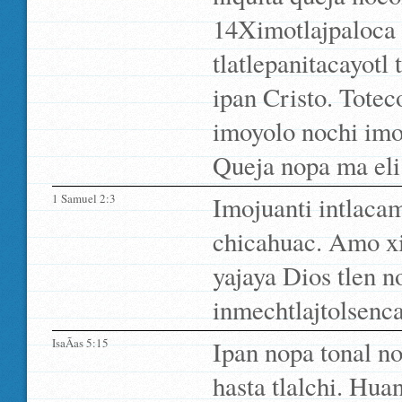
14Ximotlajpaloca 
tlatlepanitacayotl 
ipan Cristo. Totec
imoyolo nochi imoj
Queja nopa ma eli
1 Samuel 2:3
Imojuanti intlac
chicahuac. Amo 
yajaya Dios tlen n
inmechtlajtolsenca
IsaÃ­as 5:15
Ipan nopa tonal no
hasta tlalchi. Hu