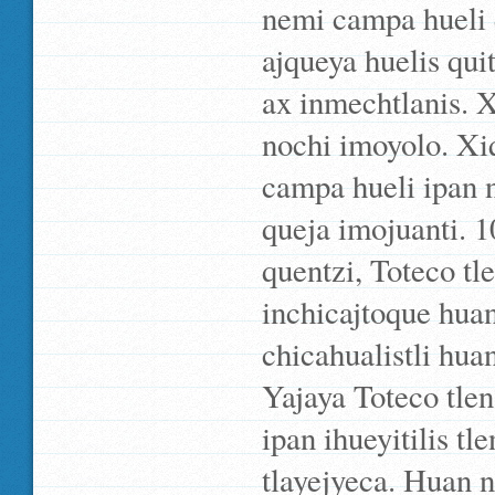
nemi campa hueli 
ajqueya huelis qui
ax inmechtlanis. X
nochi imoyolo. Xi
campa hueli ipan ni
queja imojuanti. 1
quentzi, Toteco t
inchicajtoque hu
chicahualistli hua
Yajaya Toteco tle
ipan ihueyitilis t
tlayejyeca. Huan n