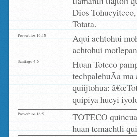
tlamantli tlajtoli 
Dios Tohueyiteco, 
Totata.
Proverbios 16:18
Aqui achtohui moh
achtohui motlepani
Santiago 4:6
Huan Toteco pampa 
techpalehuÃ­a ma a
quiijtohua: â€œTo
quipiya hueyi iyol
Proverbios 16:5
TOTECO quincuala
huan temachtli quis