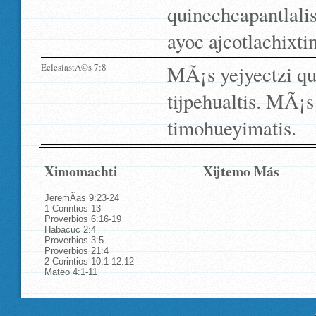
quinechcapantlalis
ayoc ajcotlachixti
EclesiastÃ©s 7:8
MÃ¡s yejyectzi que
tijpehualtis. MÃ¡s
timohueyimatis.
Ximomachti
Xijtemo Más
JeremÃ­as 9:23-24
1 Corintios 13
Proverbios 6:16-19
Habacuc 2:4
Proverbios 3:5
Proverbios 21:4
2 Corintios 10:1-12:12
Mateo 4:1-11