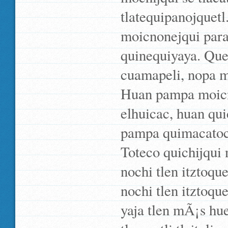
tlatequipanojquetl
moicnonejqui para 
quinequiyaya. Que
cuamapeli, nopa mi
Huan pampa moicno
elhuicac, huan qu
pampa quimacatoc 
Toteco quichijqui
nochi tlen itztoque
nochi tlen itztoq
yaja tlen mÃ¡s hue