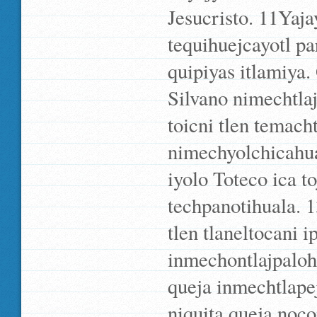
Jesucristo. 11Yaja
tequihuejcayotl p
quipiyas itlamiya.
Silvano nimechtlajc
toicni tlen temach
nimechyolchicahua
iyolo Toteco ica to
techpanotihuala. 1
tlen tlaneltocani i
inmechontlajpalohu
queja inmechtlape
niquita queja noc