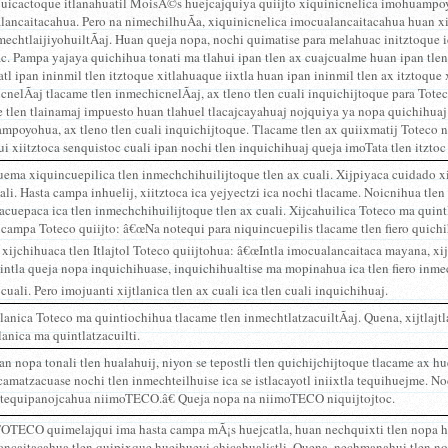
uicactoque itlanahuatil MoisÃ©s huejcajquiya quiijto xiquinicnelica imohuampo
lancaitacahua. Pero na nimechilhuÃ­a, xiquinicnelica imocualancaitacahua huan xi
mechtlaijiyohuiltÃ­aj. Huan queja nopa, nochi quimatise para melahuac initztoque 
ac. Pampa yajaya quichihua tonati ma tlahui ipan tlen ax cuajcualme huan ipan tl
atl ipan ininmil tlen itztoque xitlahuaque iixtla huan ipan ininmil tlen ax itztoque 
cnelÃ­aj tlacame tlen inmechicnelÃ­aj, ax tleno tlen cuali inquichijtoque para Tote
 tlen tlainamaj impuesto huan tlahuel tlacajcayahuaj nojquiya ya nopa quichihuaj.
mpoyohua, ax tleno tlen cuali inquichijtoque. Tlacame tlen ax quiixmatij Toteco 
 xiitztoca senquistoc cuali ipan nochi tlen inquichihuaj queja imoTata tlen itztoc 
ema xiquincuepilica tlen inmechchihuilijtoque tlen ax cuali. Xijpiyaca cuidado xi
ali. Hasta campa inhuelij, xiitztoca ica yejyectzi ica nochi tlacame. Noicnihua tl
uepaca ica tlen inmechchihuilijtoque tlen ax cuali. Xijcahuilica Toteco ma quintla
l campa Toteco quiijto: â€œNa notequi para niquincuepilis tlacame tlen fiero quichi
xijchihuaca tlen Itlajtol Toteco quiijtohua: â€œIntla imocualancaitaca mayana, xi
ntla queja nopa inquichihuase, inquichihualtise ma mopinahua ica tlen fiero inme
 cuali. Pero imojuanti xijtlanica tlen ax cuali ica tlen cuali inquichihuaj.
tlanica Toteco ma quintiochihua tlacame tlen inmechtlatzacuiltÃ­aj. Quena, xijtlajt
tlanica ma quintlatzacuilti.
an nopa tonali tlen hualahuij, niyon se tepostli tlen quichijchijtoque tlacame ax h
amatzacuase nochi tlen inmechteilhuise ica se istlacayotl iniixtla tequihuejme. No
atequipanojcahua niimoTECO.â€ Queja nopa na niimoTECO niquijtojtoc.
OTECO quimelajqui ima hasta campa mÃ¡s huejcatla, huan nechquixti tlen nopa h
ancaitacahua tlen quipixque huejhueyi chicahualistli. Quena, nechmanahui tlen n