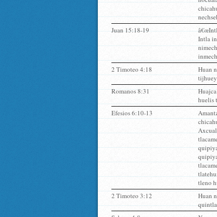
chicah
nechse
Juan 15:18-19
â€œIntl
Intla i
nimecht
inmech
2 Timoteo 4:18
Huan n
tijhuey
Romanos 8:31
Huajca 
huelis 
Efesios 6:10-13
Amantzi
chicahu
Axcual
tlacame
quipiya
quipiya
tlacame
tlatehu
tleno 
2 Timoteo 3:12
Huan no
quintla