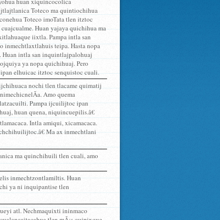
yohua huan xiquincocolica
jtlajtlanica Toteco ma quintiochihua
iconehua Toteco imoTata tlen itztoc
en cuajcualme. Huan yajaya quichihua ma
xitlahuaque iixtla. Pampa intla san
co inmechtlaxtlahuis teipa. Hasta nopa
 Huan intla san inquintlajpalohuaj
nojquiya ya nopa quichihuaj. Pero
ipan elhuicac itztoc senquistoc cuali.
jchihuaca nochi tlen tlacame quimatij
en nimechicnelÃ­a. Amo quema
tzacuilti. Pampa ijcuilijtoc ipan
huaj, huan quena, niquincuepilis.â€
jtlamacaca. Intla amiqui, xicamacaca.
chchihuilijtoc.â€ Ma ax inmechtlani
lanica ma quinchihuili tlen cuali, amo
uelis inmechtzontlamiltis. Huan
chi ya ni inquipantise tlen
ueyi atl. Nechmaquixti ininmaco
ocualancaitacahua tlen mÃ¡s quipixque