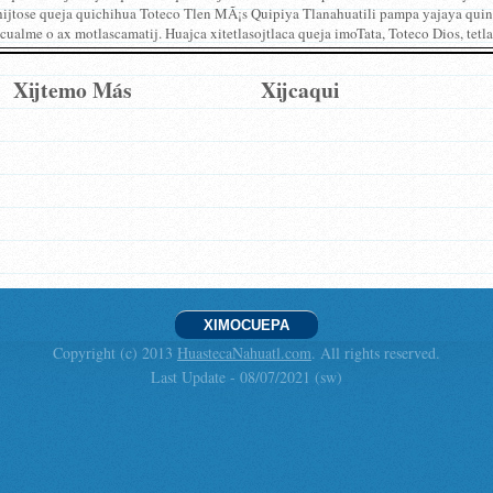
hijtose queja quichihua Toteco Tlen MÃ¡s Quipiya Tlanahuatili pampa yajaya quinc
cualme o ax motlascamatij. Huajca xitetlasojtlaca queja imoTata, Toteco Dios, tetla
Xijtemo Más
Xijcaqui
XIMOCUEPA
Copyright (c) 2013
HuastecaNahuatl.com
. All rights reserved.
Last Update - 08/07/2021 (sw)