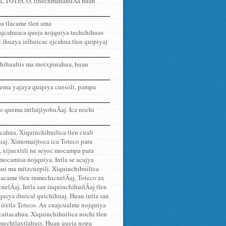
n ta, TOTECO, tinechmanahuÃ­a huan
pa tlacame tlen ama
yajcahuaca queja nojquiya techchihuas
 ihuaya ielhuicac ejcahua tlen quipiyaj
ichihualtis ma moixpinahua, huan
uema yajaya quipiya cuesoli, pampa
o quema intlaijiyohuÃ­aj. Ica nochi
cahua. Xiquinchihuilica tlen cuali
huaj. Ximomaijtoca ica Toteco para
a, xijnextili ne seyoc mocampa para
mocamisa nojquiya. Intla se acajya
ilhui ma mitzcuepili. Xiquinchihuilica
lacame tlen inmechicnelÃ­aj, Toteco ax
nelÃ­aj. Intla san inquinchihuilÃ­aj tlen
jquiya ihuical quichihuaj. Huan intla san
i iixtla Toteco. Ax cuajcualme nojquiya
caitacahua. Xiquinchihuilica nochi tlen
nmechtlaxtlahuis. Huan queja nopa