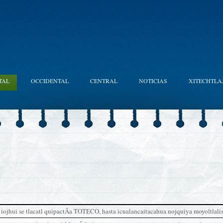
TAL
OCCIDENTAL
CENTRAL
NOTICIAS
XITECHTLA
ojhui se tlacatl quipactÃ­a TOTECO, hasta icualancaitacahua nojquiya moyoltlalise