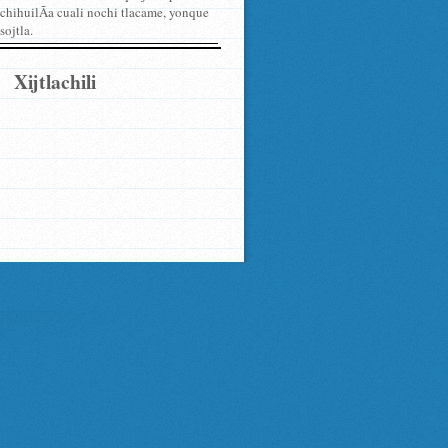
hihuilÃ­a cuali nochi tlacame, yonque
sojtla.
Xijtlachili