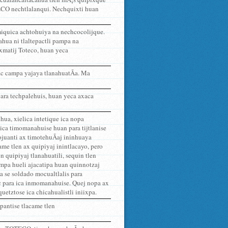
TECO nechtlalanqui. Nechquixti huan
amiquica achtohuiya na nechcocolijque.
cahua ni tlaltepactli pampa na
ixmatij Toteco, huan yeca
ac campa yajaya tlanahuatÃ­a. Ma
 para techpalehuis, huan yeca axaca
hua, xielica intetique ica nopa
ica timomanahuise huan para tijtlanise
ojuanti ax timotehuÃ­aj ininhuaya
me tlen ax quipiyaj inintlacayo, pero
n quipiyaj tlanahuatili, sequin tlen
ampa hueli ajacatipa huan quinnotzaj
ja se soldado mocualtlalis para
oc para ica inmomanahuise. Quej nopa ax
tztose ica chicahualistli iniixpa.
pantise tlacame tlen