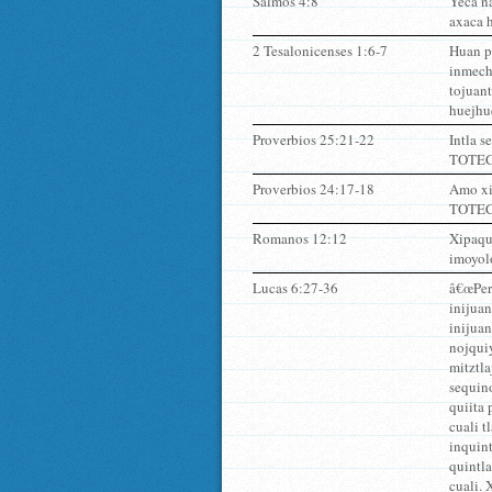
Salmos 4:8
Yeca n
axaca h
2 Tesalonicenses 1:6-7
Huan pa
inmech
tojuan
huejhue
Proverbios 25:21-22
Intla s
TOTECO
Proverbios 24:17-18
Amo xi
TOTECO 
Romanos 12:12
Xipaqui
imoyol
Lucas 6:27-36
â€œPero
inijuan
inijuan
nojquiy
mitztla
sequino
quiita 
cuali t
inquint
quintla
cuali.