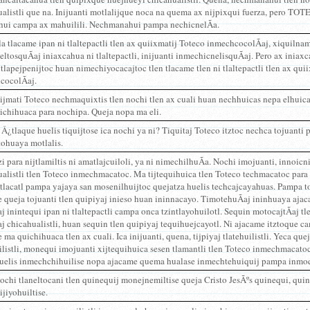
ualistli que na. Inijuanti motlalijque noca na quema ax nijpixqui fuerza, pero TO
hui campa ax mahuilili. Nechmanahui pampa nechicnelÃ­a.
a tlacame ipan ni tlaltepactli tlen ax quiixmatij Toteco inmechcocolÃ­aj, xiquiln
neltosquÃ­aj iniaxcahua ni tlaltepactli, inijuanti inmechicnelisquÃ­aj. Pero ax iniax
lapejpenijtoc huan nimechiyocacajtoc tlen tlacame tlen ni tlaltepactli tlen ax qui
cocolÃ­aj.
ijmati Toteco nechmaquixtis tlen nochi tlen ax cuali huan nechhuicas nepa elhuic
ichihuaca para nochipa. Queja nopa ma eli.
Â¿tlaque huelis tiquijtose ica nochi ya ni? Tiquitaj Toteco itztoc nechca tojuanti
tohuaya motlalis.
 para nijtlamiltis ni amatlajcuiloli, ya ni nimechilhuÃ­a. Nochi imojuanti, innoicni
alistli tlen Toteco inmechmacatoc. Ma tijtequihuica tlen Toteco techmacatoc para 
tlacatl pampa yajaya san mosenilhuijtoc quejatza huelis techcajcayahuas. Pampa t
 queja tojuanti tlen quipiyaj inieso huan ininnacayo. TimotehuÃ­aj ininhuaya ajaca
j inintequi ipan ni tlaltepactli campa onca tzintlayohuilotl. Sequin motocajtÃ­aj tle
j chicahualistli, huan sequin tlen quipiyaj tequihuejcayotl. Ni ajacame itztoque c
 ma quichihuaca tlen ax cuali. Ica inijuanti, quena, tijpiyaj tlatehuilistli. Yeca que
ilistli, monequi imojuanti xijtequihuica sesen tlamantli tlen Toteco inmechmacat
huelis inmechchihuilise nopa ajacame quema hualase inmechtehuiquij pampa inmoque
chi tlaneltocani tlen quinequij monejnemiltise queja Cristo JesÃºs quinequi, quin
ijiyohuiltise.