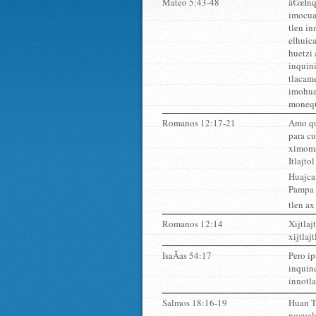
Mateo 5:43-48
â€œInq
imocua
tlen in
elhuic
huetzi 
inquini
tlacame
imohua
monequi
Romanos 12:17-21
Amo qu
para cu
ximomac
Itlajto
Huajca 
Pampa i
tlen ax
Romanos 12:14
Xijtlaj
xijtlaj
IsaÃ­as 54:17
Pero ip
inquinc
innotl
Salmos 18:16-19
Huan T
nocual