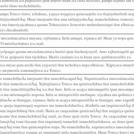
a nimotecas ica paquilistli ipan noyolo huan ica cuali nicochis, pampa nijmati sa
uelis tleno nechchihuilis.
mpa Toteco itztoc xitlahuac, yajaya nojquiya quincuepilis ica tlaijiyohuilistli no
tlaijiyohuiltÃ­aj. Huan imojuanti tlen ama intlaijiyohuÃ­aj, inmechchihuas ximosi
ti ma timosiyajcahuaca quema Tohueyiteco Jesucristo mohualnextiqui tlen elhuicac
yi chicahualistli.
e mocualancaitaca mayana, xijtlamaca. Intla amiqui, xijmaca atl. Huan ya nopa qu
 mitztlaxtlahuis ica cuali.
yolpaqui quema mocualancaitaca huetzi ipan tlaohuijcayotl. Amo xijhuetzquili q
ax quipactis tlen tijchihua. Huelis cualanis ica ta huan ayoc quitlatzacuiltis ya.
ca miyac para nochi tlen yejyectzi tlen techchiya nepa elhuicac. Xijpiyaca imoyol
o mojmostla ximomaijtoca ica Toteco.
 nimechilhuÃ­a imojuanti tlen innechtlacaquilÃ­aj: Xiquinicnelica imocualancaita
ti tlen inmechcocolÃ­aj. Xijtlajtlanica Toteco ma quintiochihua tlen inmechtelchi
ti tlen inmechtlaijilhuÃ­aj ica tlen fiero. Intla se acajya mitzmaquilis ipan mocamp
a ma mitzmaquilis nopona. Intla se mitzquixtilis motlaque, xijcahua ma quihuica 
jtlanÃ­a se tlenijqui, xijmaca. Intla se acajya mitzquixtilÃ­a se tlenijqui, amo xiqu
c queja inquinequij sequinoc ma inmechchihuilica. â€œIntla san inquinicnelÃ­aj t
para inquichihuaj tlen cuali. Hasta ax cuajcualme quinicnelÃ­aj tlen nojquiya quinic
lacame tlen inmechchihuilÃ­aj cuali, ax tleno ipati iixtla Toteco. Ax cuajcualme no
lanejtÃ­aj tomi tlacame tlen inquimatij temachtli inmechtlaxtlahuise, ax tleno ipat
nejtÃ­aj tomi tlen quincuepilise teipa. Na nimechilhuÃ­a, xiquinicnelica imocualan
 Xiquintlanejtica yonque ax inquimatij intla inmechcuepilise. Huan Toteco hueyi i