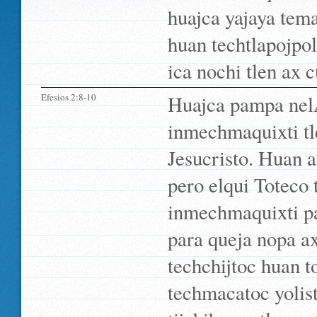
huajca yajaya tema
huan techtlapojpol
ica nochi tlen ax c
Efesios 2:8-10
Huajca pampa nelÃ
inmechmaquixti tl
Jesucristo. Huan a
pero elqui Toteco
inmechmaquixti pam
para queja nopa a
techchijtoc huan to
techmacatoc yolist