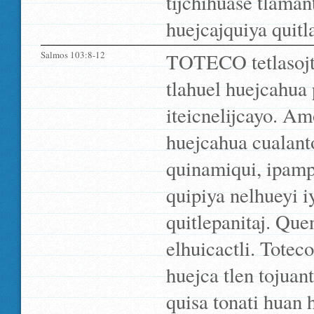
tijchihuase tlaman
huejcajquiya quitla
Salmos 103:8-12
TOTECO tetlasojtl
tlahuel huejcahua
iteicnelijcayo. Amo
huejcahua cualanto
quinamiqui, ipamp
quipiya nelhueyi i
quitlepanitaj. Que
elhuicactli. Toteco
huejca tlen tojuan
quisa tonati huan 