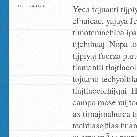
Hebreos 4:14-16
Yeca tojuanti tijpiy
elhuicac, yajaya 
timotemachica ipan
tijchihuaj. Nopa to
tijpiyaj fuerza pa
tlamantli tlajtlaco
tojuanti techyolti
tlajtlacolchijqui.
campa mosehuijtoc
ax timajmahuica ti
techtlasojtlas huan
quema mÃ¡s monequ