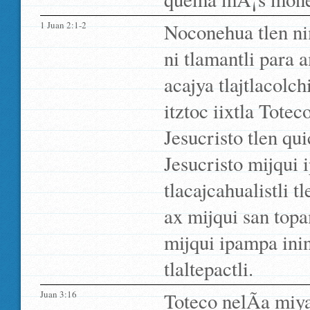
1 Juan 2:1-2
Noconehua tlen ni
ni tlamantli para a
acajya tlajtlacolch
itztoc iixtla Tote
Jesucristo tlen qu
Jesucristo mijqui 
tlacajcahualistli t
ax mijqui san topa
mijqui ipampa inin
tlaltepactli.
Juan 3:16
Toteco nelÃ­a miya