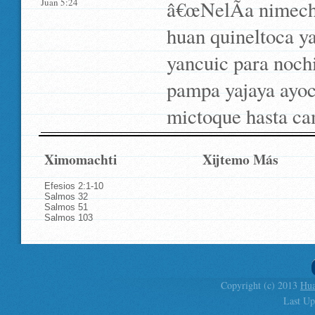
Juan 5:24
â€œNelÃ­a nimechil
huan quineltoca yaj
yancuic para noch
pampa yajaya ayoc
mictoque hasta cam
Ximomachti
Xijtemo Más
Efesios 2:1-10
Salmos 32
Salmos 51
Salmos 103
Copyright (c) 2013
Hua
Last Up