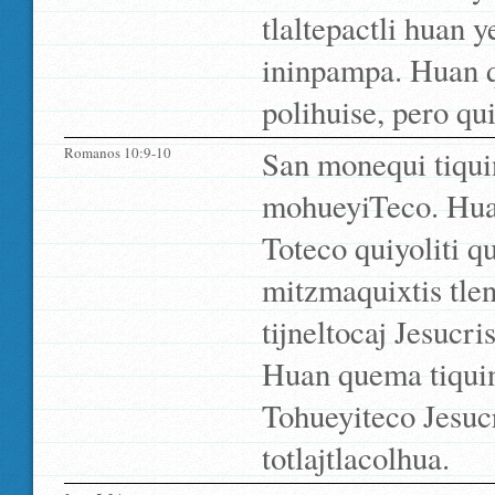
tlaltepactli huan y
ininpampa. Huan q
polihuise, pero qui
Romanos 10:9-10
San monequi tiquin
mohueyiTeco. Huan
Toteco quiyoliti 
mitzmaquixtis tle
tijneltocaj Jesucri
Huan quema tiquini
Tohueyiteco Jesucr
totlajtlacolhua.