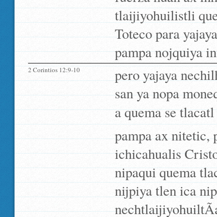
tlaijiyohuilistli q
Toteco para yajaya
pampa nojquiya int
2 Corintios 12:9-10
pero yajaya nechi
san ya nopa mone
a quema se tlacatl
pampa ax nitetic,
ichicahualis Crist
nipaqui quema tla
nijpiya tlen ica 
nechtlaijiyohuiltÃ