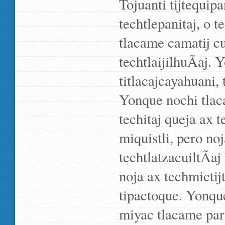
Tojuanti tijtequi
techtlepanitaj, o t
tlacame camatij cua
techtlaijilhuÃ­aj.
titlacajcayahuani,
Yonque nochi tlac
techitaj queja ax 
miquistli, pero no
techtlatzacuiltÃ­aj
noja ax techmictij
tipactoque. Yonque 
miyac tlacame para