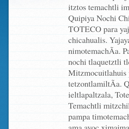
itztos temachtli 
Quipiya Nochi Chic
TOTECO para yaja
chicahualis. Yaja
nimotemachÃ­a. Pa
nochi tlaquetztli t
Mitzmocuitlahuis p
tetzontlamiltÃ­a. 
ieltlapaltzala, To
Temachtli mitzchihu
pampa timotemachi
ama ayoc ximajmah