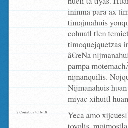
hueli ta tiyas. Hu
ininma para ax tim
timajmahuis yonque
cohuatl tlen temic
timoquejquetzas i
â€œNa nijmanahuis
pampa motemachÃ­a
nijnanquilis. Nojq
Nijmanahuis huan n
miyac xihuitl huan
2 Corintios 4:16-18
Yeca amo xijcuesi
toyolis, mojmostla