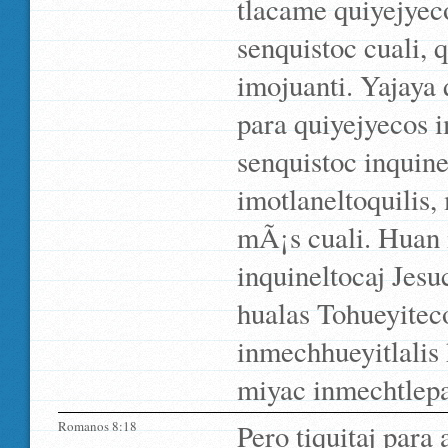
tlacame quiyejyeco
senquistoc cuali, 
imojuanti. Yajaya q
para quiyejyecos i
senquistoc inquin
imotlaneltoquilis,
mÃ¡s cuali. Huan i
inquineltocaj Jesu
hualas Tohueyitec
inmechhueyitlalis 
miyac inmechtlepa
Romanos 8:18
Pero tiquitaj para 