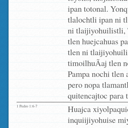
ipan totonal. Yonqu
tlalochtli ipan ni 
ni tlaijiyohuilistl
tlen huejcahuas pa
tlen ni tlaijiyohuil
timoilhuÃ­aj tlen 
Pampa nochi tlen am
pero nopa tlamantli
quitencajtoc para 
1 Pedro 1:6-7
Huajca xiyolpaqui
inquiijiyohuise mi