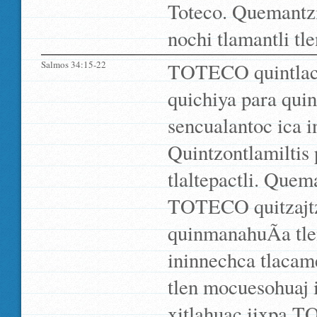
Toteco. Quemantzi n
nochi tlamantli t
Salmos 34:15-22
TOTECO quintlachi
quichiya para qui
sencualantoc ica in
Quintzontlamiltis
tlaltepactli. Quem
TOTECO quitzajtzi
quinmanahuÃ­a tl
ininnechca tlacam
tlen mocuesohuaj ic
xitlahuac iixpa T