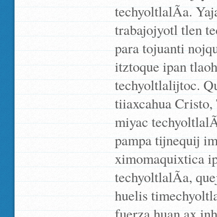
techyoltlalÃ­a. Ya
trabajojyotl tlen 
para tojuanti nojqu
itztoque ipan tlao
techyoltlalijtoc. 
tiiaxcahua Cristo,
miyac techyoltlalÃ
pampa tijnequij im
ximomaquixtica ip
techyoltlalÃ­a, qu
huelis timechyoltl
fuerza huan ax in