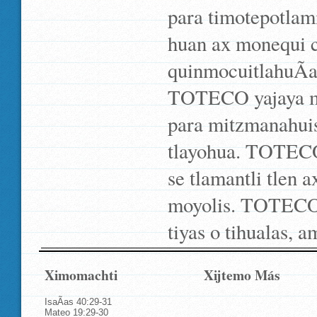
para timotepotlami
huan ax monequi 
quinmocuitlahuÃ­a 
TOTECO yajaya mi
para mitzmanahuis
tlayohua. TOTECO 
se tlamantli tlen 
moyolis. TOTECO 
tiyas o tihualas, 
Ximomachti
Xijtemo Más
IsaÃ­as 40:29-31
Mateo 19:29-30