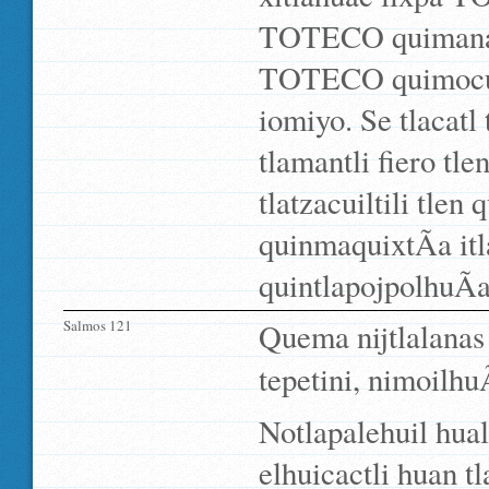
TOTECO quimanahu
TOTECO quimocuit
iomiyo. Se tlacatl
tlamantli fiero tl
tlatzacuiltili tle
quinmaquixtÃ­a it
quintlapojpolhuÃ­a
Salmos 121
Quema nijtlalanas
tepetini, nimoilh
Notlapalehuil hua
elhuicactli huan t