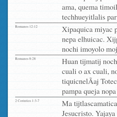
ama, quema timoilh
techhueyitlalis par
Romanos 12:12
Xipaquica miyac pa
nepa elhuicac. Xij
nochi imoyolo moj
Romanos 8:28
Huan tijmatij noch
cuali o ax cuali, n
tiquicnelÃ­aj Tote
pampa queja nopa q
2 Corintios 1:3-7
Ma tijtlascamatica
Jesucristo. Yajaya 