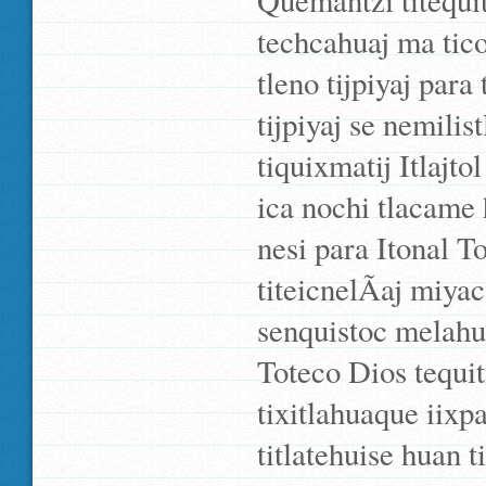
Quemantzi titequit
techcahuaj ma tic
tleno tijpiyaj para 
tijpiyaj se nemilis
tiquixmatij Itlajto
ica nochi tlacame 
nesi para Itonal T
titeicnelÃ­aj miyac
senquistoc melahua
Toteco Dios tequit
tixitlahuaque iixp
titlatehuise huan 