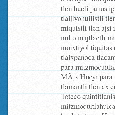
tlen hueli panos 
tlaijiyohuilistli t
miquistli tlen ajs
mil o majtlactli mi
moixtiyol tiquitas 
tlaixpanoca tlaca
para mitzmocuitla
MÃ¡s Hueyi para m
tlamantli tlen ax 
Toteco quintitlani
mitzmocuitlahuica