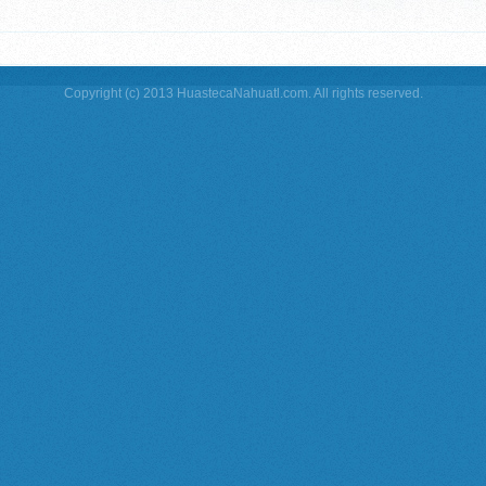
Copyright (c) 2013 HuastecaNahuatl.com. All rights reserved.