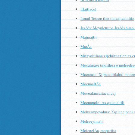
Itlajtlacol
Itonal Toteco tlen tlatzejtzeloltic
JesÃºs: Moyolcuitoc JesÃºs huan
Majmajtli
MarÃ­a
Mitzyoltilana xijchihua tlen ax c
Mocahuase (mosihua o mohuehu
Mocamac: Xijmocuitlahui mocamac
MocuaaltÃ­a
Mocualancaitacahuaj
Mocuapolo: Ax quicualtili
Mohuampoyohua: Xijtlapejpeni
Mohueyimati
MoicnelÃ­a, mopatiita