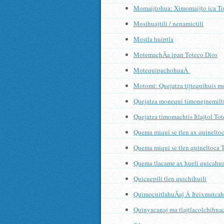
Momaijtohua: Ximomaijto ica To
Mosihuajtili / nenamictili
Mostla huiptla
MotemachÃ­a ipan Toteco Dios
MotequipachohuaÂ
Motomi: Quejatza tijtequihuis m
Quejatza monequi timonejnemilt
Quejatza timomachtis Itlajtol To
Quema miqui se tlen ax quinelto
Quema miqui se tlen quineltoca 
Quema tlacame ax hueli quicahuaj 
Quicuepili tlen quichihuili
QuimocuitlahuÃ­aj Â Iteixmatca
Quinyacanaj ma tlajtlacolchihua