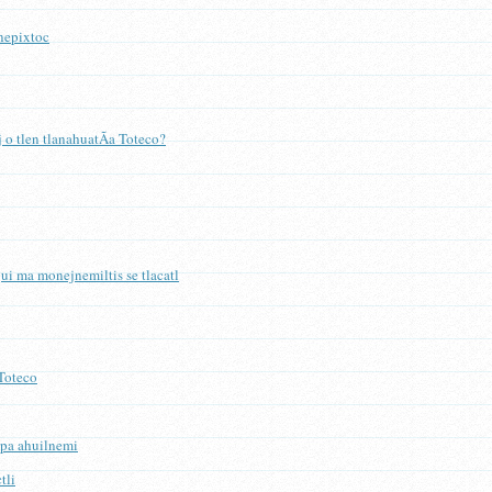
nepixtoc
 o tlen tlanahuatÃ­a Toteco?
i ma monejnemiltis se tlacatl
 Toteco
mpa ahuilnemi
tli