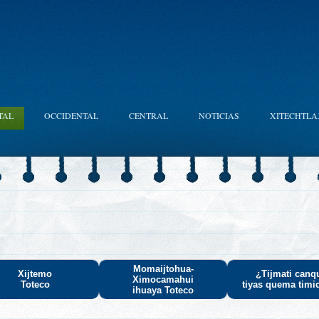
TAL
OCCIDENTAL
CENTRAL
NOTICIAS
XITECHTLA
Momaijtohua-
Xijtemo
¿Tijmati canq
Ximocamahui
Toteco
tiyas quema timi
ihuaya Toteco