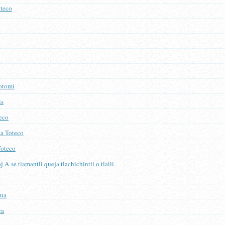
teco
otomi
is
teco
ca Toteco
Toteco
Â se tlamantli queja tlachichintli o tlaili.
hua
ca