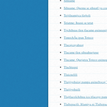
Sihuame
Sihuame: Quema se sihuatl ya co
Teijilnamijca tlajtoli
Tetatme: Itequi se tetat
Tijchihuas tlen tlacame quinequij
TimochÃ­a ipan Toteco
Tlacajcayahuaj
Tlacame tlen sihuahuejque
Tlacame: Quejatza Toteco quinequ
Tlachtequi
Tlaicnelili
Tlaijiyohuiaj pampa quineltocaj
Tlaijiyohuili
Tlajtlacolchihua ica itlacayo pa
Tlaltepactli: Itlamiya ni Tlaltepac