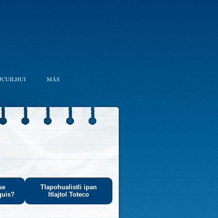
JCUILHUI
MÁS
ue
Tlapohualistli ipan
quis?
Itlajtol Toteco