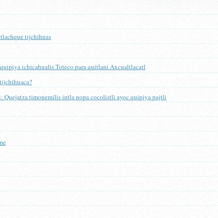
i tlachque tijchihuas
 quipiya ichicahualis Toteco para quitlani Axcualtlacatl
tijchihuaca?
i: Quejatza timonemilis intla nopa cocolistli ayoc quipiya pajtli
me