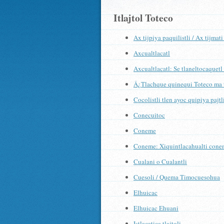
Itlajtol Toteco
Ax tijpiya paquilistli / Ax tijmat
Axcualtlacatl
Axcualtlacatl: Se tlaneltocaquetl
Â¿Tlachque quinequi Toteco ma 
Cocolistli tlen ayoc quipiya pajtl
Conecuitoc
Coneme
Coneme: Xiquintlacahualti cone
Cualani o Cualantli
Cuesoli / Quema Timocuesohua
Elhuicac
Elhuicac Ehuani
Istlacatica tlajtoli