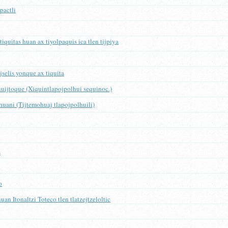
pactli
iquitas huan ax tiyolpaquis ica tlen tijpiya
ijselis yonque ax tiquita
ohuijtoque (Xiquintlapojpolhui sequinoc.)
ihuani (Tijtemohuaj tlapojpolhuili)
s
o
uan Itonaltzi Toteco tlen tlatzejtzeloltic