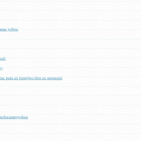
 ama yoltoc
uali
e)
 para ax tiquijtos tlen ax monequi
 mohuampoyohua