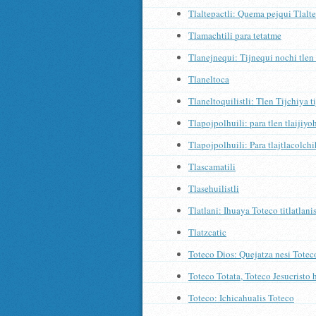
Tlaltepactli: Quema pejqui Tlalte
Tlamachtili para tetatme
Tlanejnequi: Tijnequi nochi tlen t
Tlaneltoca
Tlaneltoquilistli: Tlen Tijchiya t
Tlapojpolhuili: para tlen tlaijiy
Tlapojpolhuili: Para tlajtlacolch
Tlascamatili
Tlasehuilistli
Tlatlani: Ihuaya Toteco titlatlani
Tlatzcatic
Toteco Dios: Quejatza nesi Totec
Toteco Totata, Toteco Jesucristo h
Toteco: Ichicahualis Toteco