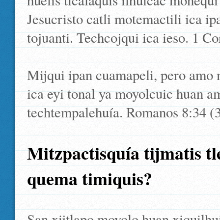
huelis ticalaquis ilhuicac monequi
Jesucristo catli motemactili ica ip
tojuanti. Techcojqui ica ieso. 1 Co
Mijqui ipan cuamapeli, pero amo 
ica eyi tonal ya moyolcuic huan a
techtempalehuía. Romanos 8:34 (3
Mitzpactisquía tijmatis t
quema timiquis?
San xijtlapo moyolo huan xiquilhu