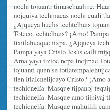
nochi tojuanti timasehualme. Huan 
nojquiya techmacas nochi cuali tla
¿Ajqueya huelis techtelhuis tojuan
Toteco techtelhuis? ¡Amo! Pampa y
tixitlahuaque iixpa. ¿Ajqueya techt
Pampa yaya Cristo Jesús catli mijq
Ama yaya itztoc nepa inejmac Tote
tojuanti quen se totlatempalehuij
tlen itlaicnelijcayo Cristo? ¡Amo 
techicnelía. Masque tijpanoj tequip
techicnelía. Masque amo tijpiyaj t
techicnelía. Masque mahuilili cam