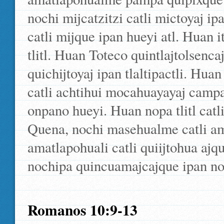
nochi mijcatzitzi catli mictoyaj i
catli mijque ipan hueyi atl. Huan i
tlitl. Huan Toteco quintlajtolsenca
quichijtoyaj ipan tlaltipactli. Hua
catli achtihui mocahuayayaj campa t
onpano hueyi. Huan nopa tlitl catl
Quena, nochi masehualme catli amo
amatlapohuali catli quiijtohua ajqu
nochipa quincuamajcajque ipan nopa
Romanos 10:9-13