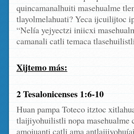
quincamanalhuiti masehualme tlen 
tlayolmelahuati? Yeca ijcuilijtoc 
“Nelía yejyectzi iniicxi masehualm
camanali catli temaca tlasehuilistl
Xijtemo más:
2 Tesalonicenses 1:6-10
Huan pampa Toteco itztoc xitlahua
tlaijiyohuilistli nopa masehualme 
amojuanti catli ama antlaijiyohuí