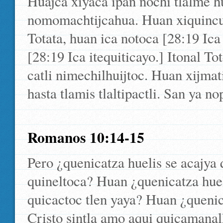
Huajca xiyaca ipan nochi tlalme 
nomomachtijcahua. Huan xiquincuaa
Totata, huan ica notoca [28:19 Ica 
[28:19 Ica itequiticayo.] Itonal 
catli nimechilhuijtoc. Huan xijmat
hasta tlamis tlaltipactli. San ya no
Romanos 10:14-15
Pero ¿quenicatza huelis se acajya
quineltoca? Huan ¿quenicatza huel
quicactoc tlen yaya? Huan ¿quenic
Cristo sintla amo aqui quicamanal