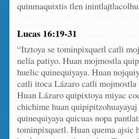
quinmaquixtis tlen inintlajtlacolhu
Lucas 16:19-31
“Itztoya se tominpixquetl catli m
nelía patiyo. Huan mojmostla quipiy
huelic quinequiyaya. Huan nojquiya
catli itoca Lázaro catli mojmostl
Huan Lázaro quipixtoya miyac coc
chichime huan quipipitzohuayayaj
quinequiyaya quicuas nopa pantlatl
tominpixquetl. Huan quema ajsic ho