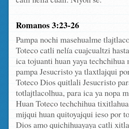
Romanos 3:23-26
Pampa nochi masehualme tlajtlaco
Toteco catli nelía cuajcualtzi hast
ica tojuanti huan yaya techchihua m
pampa Jesucristo ya tlaxtlajqui po
Toteco Dios quitlali Jesucristo para
totlajtlacolhua, para ica ya nopa 
Huan Toteco techchihua tixitlahua
mijqui huan quitoyajqui ieso por t
Dios amo quichihuayaya catli xit