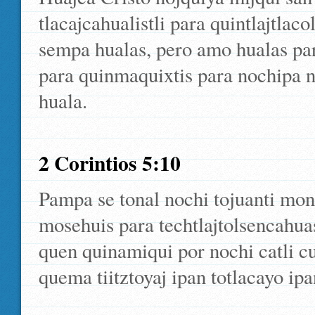
tlacajcahualistli para quintlajtla
sempa hualas, pero amo hualas par
para quinmaquixtis para nochipa no
huala.
2 Corintios 5:10
Pampa se tonal nochi tojuanti mo
mosehuis para techtlajtolsencahuas
quen quinamiqui por nochi catli cua
quema tiitztoyaj ipan totlacayo ipan