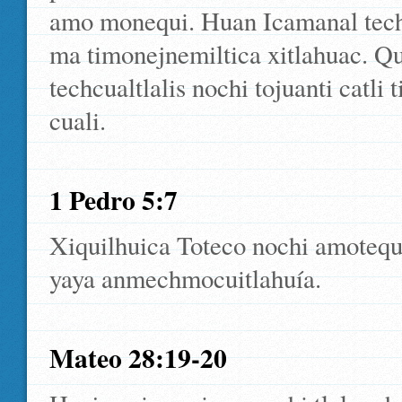
amo monequi. Huan Icamanal techt
ma timonejnemiltica xitlahuac. Q
techcualtlalis nochi tojuanti catli 
cuali.
1 Pedro 5:7
Xiquilhuica Toteco nochi amoteq
yaya anmechmocuitlahuía.
Mateo 28:19-20