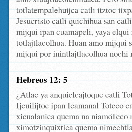
totlatempalehuijca catli itztoc ii
Jesucristo catli quichihua san cat
mijqui ipan cuamapeli, yaya elqui n
totlajtlacolhua. Huan amo mijqui s
mijqui por inintlajtlacolhua nochi 
Hebreos 12: 5
¿Atlac ya anquielcajtoque catli To
Ijcuilijtoc ipan Icamanal Toteco 
xicualanica quema na niamoTeco 
ximotzinquixtica quema nimechtla