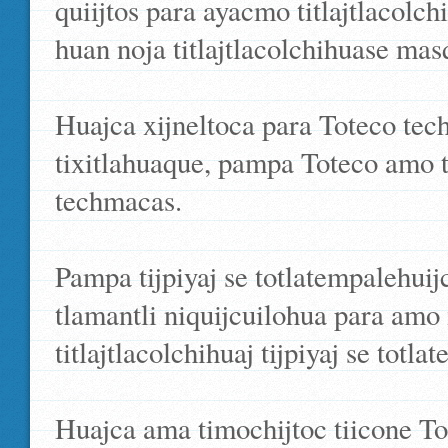
quiijtos para ayacmo titlajtlacolchi
huan noja titlajtlacolchihuase mas
Huajca xijneltoca para Toteco tec
tixitlahuaque, pampa Toteco amo te
techmacas.
Pampa tijpiyaj se totlatempalehuijc
tlamantli niquijcuilohua para amo x
titlajtlacolchihuaj tijpiyaj se totla
Huajca ama timochijtoc tiicone To