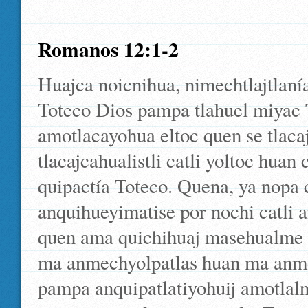
Romanos 12:1-2
Huajca noicnihua, nimechtlajtlaní
Toteco Dios pampa tlahuel miyac 
amotlacayohua eltoc quen se tlacaj
tlacajcahualistli catli yoltoc huan 
quipactía Toteco. Quena, ya nopa 
anquihueyimatise por nochi catli 
quen ama quichihuaj masehualme ipa
ma anmechyolpatlas huan ma anm
pampa anquipatlatiyohuij amotlaln