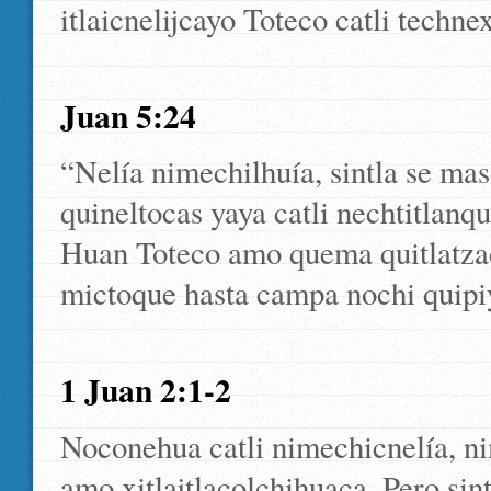
itlaicnelijcayo Toteco catli techne
Juan 5:24
“Nelía nimechilhuía, sintla se ma
quineltocas yaya catli nechtitlanqu
Huan Toteco amo quema quitlatzac
mictoque hasta campa nochi quipiy
1 Juan 2:1-2
Noconehua catli nimechicnelía, ni
amo xitlajtlacolchihuaca. Pero sintl