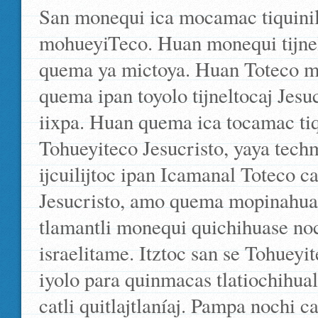
San monequi ica mocamac tiquinilh
mohueyiTeco. Huan monequi tijnel
quema ya mictoya. Huan Toteco mi
quema ipan toyolo tijneltocaj Jesu
iixpa. Huan quema ica tocamac tiqu
Tohueyiteco Jesucristo, yaya techm
ijcuilijtoc ipan Icamanal Toteco 
Jesucristo, amo quema mopinahua
tlamantli monequi quichihuase no
israelitame. Itztoc san se Tohueyi
iyolo para quinmacas tlatiochihu
catli quitlajtlaníaj. Pampa nochi c