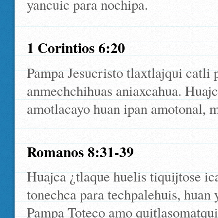
yancuic para nochipa.
1 Corintios 6:20
Pampa Jesucristo tlaxtlajqui catl
anmechchihuas aniaxcahua. Huajca 
amotlacayo huan ipan amotonal, mo
Romanos 8:31-39
Huajca ¿tlaque huelis tiquijtose ic
tonechca para techpalehuis, huan 
Pampa Toteco amo quitlasomatqui 