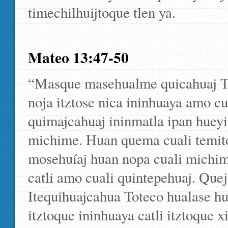
timechilhuijtoque tlen ya.
Mateo 13:47-50
“Masque masehualme quicahuaj Tot
noja itztose nica ininhuaya amo cu
quimajcahuaj ininmatla ipan hueyi 
michime. Huan quema cuali temitoc
mosehuíaj huan nopa cuali michim
catli amo cuali quintepehuaj. Quej 
Itequihuajcahua Toteco hualase hu
itztoque ininhuaya catli itztoque