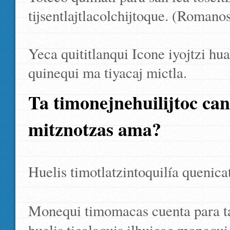
tijsentlajtlacolchijtoque. (Roman
Yeca quititlanqui Icone iyojtzi 
quinequi ma tiyacaj mictla.
Ta timonejnehuilijtoc canq
mitznotzas ama?
Huelis timotlatzintoquilía quenica
Monequi timomacas cuenta para ta t