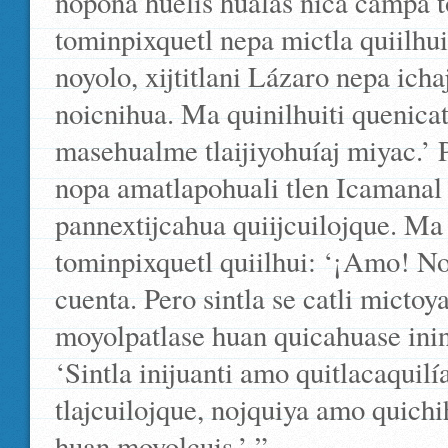
nopona huelis hualas nica campa t
tominpixquetl nepa mictla quiilhui:
noyolo, xijtitlani Lázaro nepa ich
noicnihua. Ma quinilhuiti quenic
masehualme tlaijiyohuíaj miyac.’ 
nopa amatlapohuali tlen Icamanal T
pannextijcahua quiijcuilojque. Ma 
tominpixquetl quiilhui: ‘¡Amo! No
cuenta. Pero sintla se catli mict
moyolpatlase huan quicahuase inin
‘Sintla inijuanti amo quitlacaquilí
tlajcuilojque, nojquiya amo quichi
huan moyolcuis.’ ”