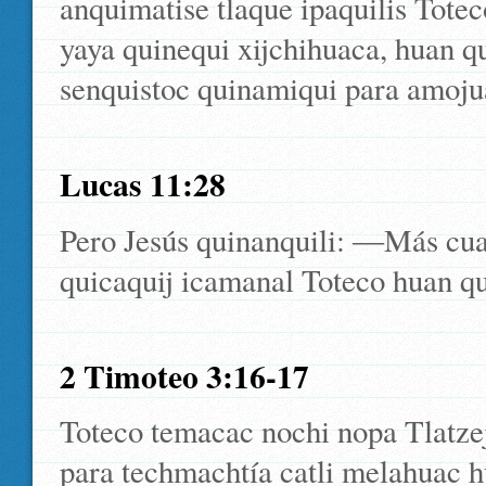
anquimatise tlaque ipaquilis Tote
yaya quinequi xijchihuaca, huan qu
senquistoc quinamiqui para amoju
Lucas 11:28
Pero Jesús quinanquili: ―Más cua
quicaquij icamanal Toteco huan qui
2 Timoteo 3:16-17
Toteco temacac nochi nopa Tlatzejt
para techmachtía catli melahuac hu