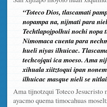
“Toteco Dios, tlascamati pamp
nopampa na, nijmati para nieli
Techtlapojpolhui nochi nopa tla
Nimomaca cuenta para nechmo
hueli niyas ilhuicac. Tlasca
techcojqui ica moeso. Ama ni
xihuala xiitztoqui ipan nonem
ilhuicac masque nieli se nitla
Ama tijnotzqui Toteco Jesucristo 
ayacmo quema timocahuas moseltzi