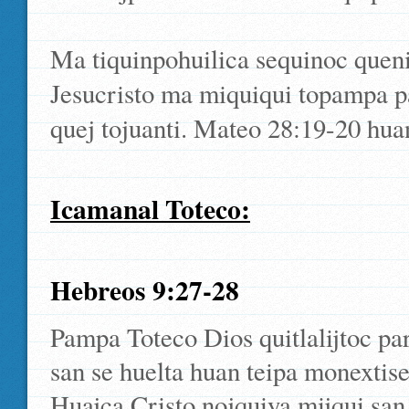
Ma tiquinpohuilica sequinoc queni
Jesucristo ma miquiqui topampa pa
quej tojuanti. Mateo 28:19-20 hu
Icamanal Toteco:
Hebreos 9:27-28
Pampa Toteco Dios quitlalijtoc 
san se huelta huan teipa monextise
Huajca Cristo nojquiya mijqui san