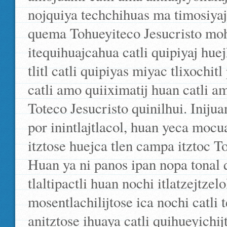
nojquiya techchihuas ma timosiyaj
quema Tohueyiteco Jesucristo mohu
itequihuajcahua catli quipiyaj hue
tlitl catli quipiyas miyac tlixochi
catli amo quiiximatij huan catli a
Toteco Jesucristo quinilhui. Iniju
por inintlajtlacol, huan yeca moc
itztose huejca tlen campa itztoc To
Huan ya ni panos ipan nopa tonal
tlaltipactli huan nochi itlatzejtze
mosentlachilijtose ica nochi catli
anitztose ihuaya catli quihueyichi