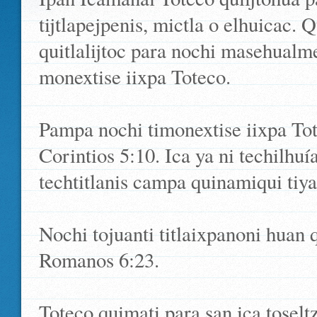
tijtlapejpenis, mictla o elhuicac.
quitlalijtoc para nochi masehualm
monextise iixpa Toteco.
Pampa nochi timonextise iixpa Totec
Corintios 5:10. Ica ya ni techilhu
techtitlanis campa quinamiqui tiya
Nochi tojuanti titlaixpanoni huan 
Romanos 6:23.
Toteco quimati para san ica toselt