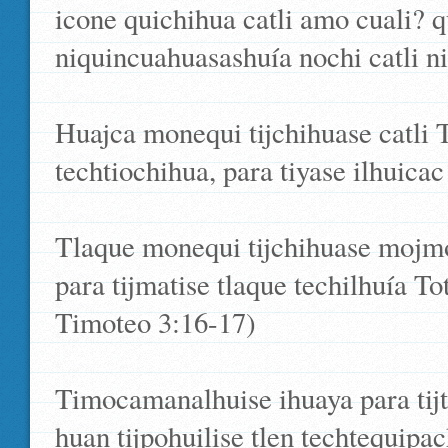
icone quichihua catli amo cuali? 
niquincuahuasashuía nochi catli ni
Huajca monequi tijchihuase catli 
techtiochihua, para tiyase ilhuicac
Tlaque monequi tijchihuase mojmo
para tijmatise tlaque techilhuía T
Timoteo 3:16-17)
Timocamanalhuise ihuaya para tij
huan tijpohuilise tlen techtequipa