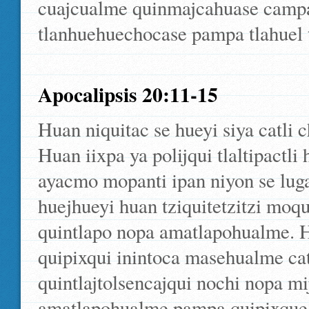
cuajcualme quinmajcahuase campa 
tlanhuehuechocase pampa tlahuel t
Apocalipsis 20:11-15
Huan niquitac se hueyi siya catli
Huan iixpa ya polijqui tlaltipactli 
ayacmo mopanti ipan niyon se lugar
huejhueyi huan tziquitetzitzi moqu
quintlapo nopa amatlapohualme. H
quipixqui inintoca masehualme cat
quintlajtolsencajqui nochi nopa mijc
amatlapohualme pampa quipixque no