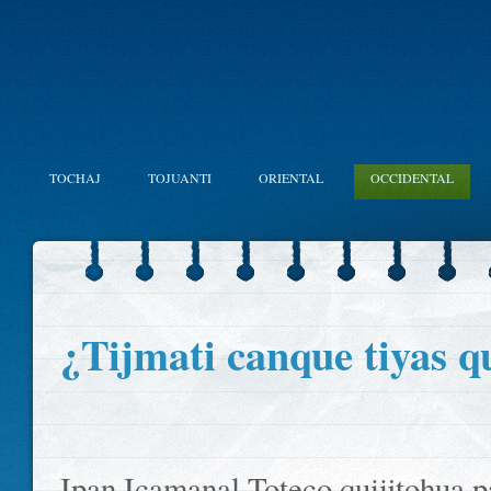
TOCHAJ
TOJUANTI
ORIENTAL
OCCIDENTAL
¿Tijmati canque tiyas 
Ipan Icamanal Toteco quiijtohua 