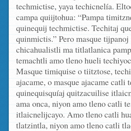
techmictise, yaya techicnelía. Elt
campa quiijtohua: “Pampa timitzn
quinequij techmictise. Techitaj qu
quinmictis.” Pero masque tijpanoj 
chicahualistli ma titlatlanica pam
temachtli amo tleno hueli techiyoc
Masque timiquise o tiitztose, tech
ajacame, o masque ajacame catli t
quinequisquíaj quitzacuilise itlaic
ama onca, niyon amo tleno catli te
itlaicnelijcayo. Amo tleno catli hua
tlatzintla, niyon amo tleno catli tl