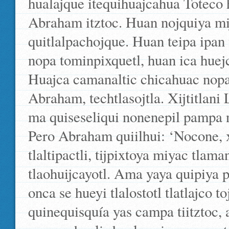
hualajque itequihuajcahua Toteco
Abraham itztoc. Huan nojquiya m
quitlalpachojque. Huan teipa ipan t
nopa tominpixquetl, huan ica huej
Huajca camanaltic chicahuac nopa 
Abraham, techtlasojtla. Xijtitlan
ma quiseseliqui nonenepil pampa nel
Pero Abraham quiilhui: ‘Nocone, 
tlaltipactli, tijpixtoya miyac tlam
tlaohuijcayotl. Ama yaya quipiya pa
onca se hueyi tlalostotl tlatlajco to
quinequisquía yas campa tiitztoc, 