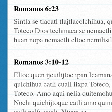
Romanos 6:23
Sintla se tlacatl tlajtlacolchihua, 
Toteco Dios techmaca se nemactli 
huan nopa nemactli eltoc nemilistl
Romanos 3:10-12
Eltoc quen ijcuilijtoc ipan Icama
quichihua catli cuali iixpa Toteco
Toteco. Amo aqui nelía quitemoh
Nochi quichijtoque catli amo qui
catli nelía cuali. Niyon se.