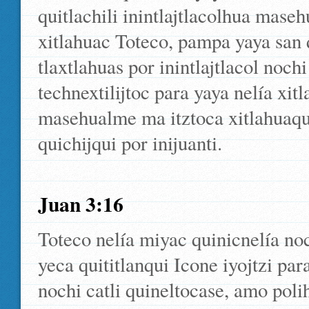
quitlachili inintlajtlacolhua maseh
xitlahuac Toteco, pampa yaya san 
tlaxtlahuas por inintlajtlacol noc
technextilijtoc para yaya nelía xi
masehualme ma itztoca xitlahuaque 
quichijqui por inijuanti.
Juan 3:16
Toteco nelía miyac quinicnelía noc
yeca quititlanqui Icone iyojtzi pa
nochi catli quineltocase, amo polih